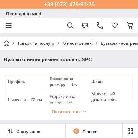
+38 (073) 479-91-75
Привідні ремені
Товари та послуги
Клинові ремені
Вузькоклинові ре
Вузькоклинові ремені профіль SPC
Позначення
Профіль
Шкив
розміру — Lw
Мінімальний
Розрахункова
Ширина b = 22 мм
діаметр шківа
довжина Lw
— 224 мм
Показати все
Зовнішня довжина
Робоча поверхня —
Висота h = 18 мм
La = Lw+30 мм
бічні грані
Розрахункова
Внутрішня довжина
Сортування
0
Фільтри
ширина bw = 19 мм
Li = La-113 мм