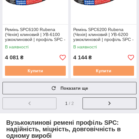
Ремінь SPC6100 Rubena
Ремінь SPC6200 Rubena
(Чехія) клиновий | УВ-6100
(Чехія) клиновий | УВ-6200
узкоклиновой | профіль SPC -
узкоклиновой | профіль SPC -
6100
6200
В наявності
В наявності
4 081
4 144
₴
₴
Купити
Купити
Показати ще
1
/ 2
Вузькоклинові ремені профіль SPC:
надійність, міцність, довговічність в
одному виробі