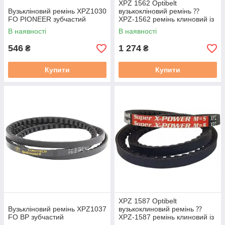
XPZ 1562 Optibelt
Вузькліновий ремінь XPZ1030
вузькокліновий ремінь ⁇
FO PIONEER зубчастий
XPZ-1562 ремінь клиновий із
фасонним зубом
В наявності
В наявності
546
1 274
₴
₴
Купити
Купити
XPZ 1587 Optibelt
Вузькліновий ремінь XPZ1037
вузькоклиновий ремінь ⁇
FO BP зубчастий
XPZ-1587 ремінь клиновий із