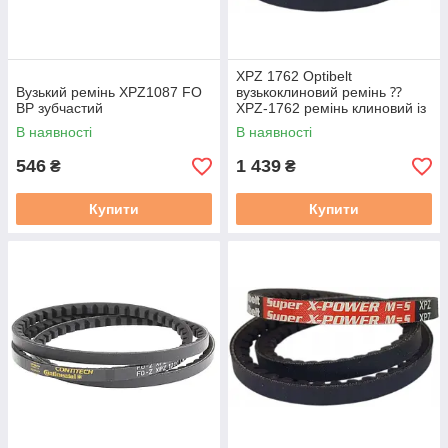
XPZ 1762 Optibelt
Вузький ремінь XPZ1087 FO
вузькоклиновий ремінь ⁇
BP зубчастий
XPZ-1762 ремінь клиновий із
фасонним зубом
В наявності
В наявності
546
1 439
₴
₴
Купити
Купити