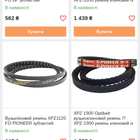
FO BP зубчастий
XPZ-1850 ремінь клиновий із
фасонним зубом
В наявності
В наявності
562
1 439
₴
₴
Купити
Купити
XPZ 1900 Optibelt
Вузькліновий ремінь XPZ1120
вузькоклиновий ремінь ⁇
FO PIONEER зубчастий
XPZ-1900 ремінь клиновий із
фасонним зубом
В наявності
В наявності