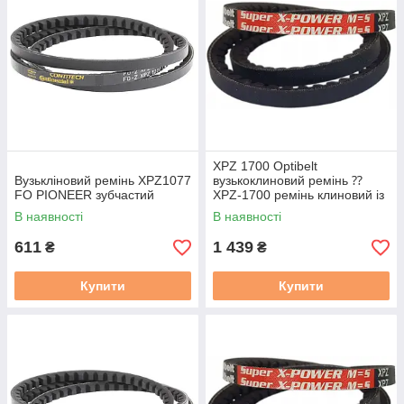
XPZ 1700 Optibelt
Вузькліновий ремінь XPZ1077
вузькоклиновий ремінь ⁇
FO PIONEER зубчастий
XPZ-1700 ремінь клиновий із
фасонним зубом
В наявності
В наявності
611
1 439
₴
₴
Купити
Купити