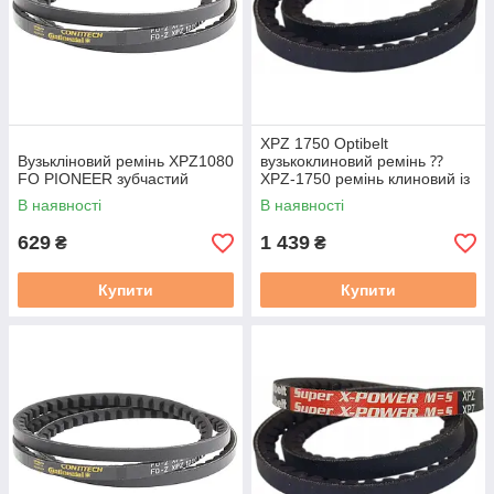
XPZ 1750 Optibelt
Вузькліновий ремінь XPZ1080
вузькоклиновий ремінь ⁇
FO PIONEER зубчастий
XPZ-1750 ремінь клиновий із
фасонним зубом
В наявності
В наявності
629
1 439
₴
₴
Купити
Купити