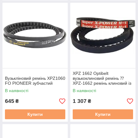
XPZ 1662 Optibelt
Вузькліновий ремінь XPZ1060
вузькоклиновий ремінь ⁇
FO PIONEER зубчастий
XPZ-1662 ремінь клиновий із
фасонним зубом
В наявності
В наявності
645
1 307
₴
₴
Купити
Купити