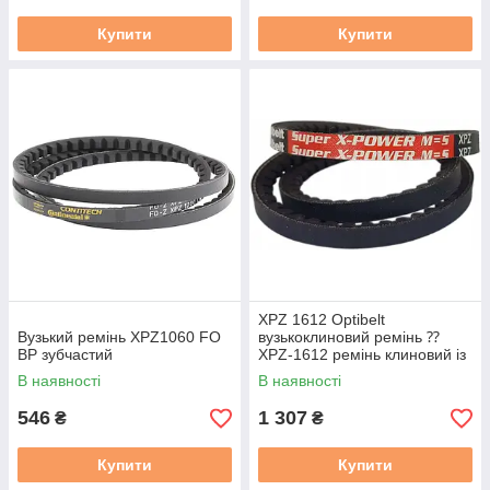
Купити
Купити
XPZ 1612 Optibelt
Вузький ремінь XPZ1060 FO
вузькоклиновий ремінь ⁇
BP зубчастий
XPZ-1612 ремінь клиновий із
фасонним зубом
В наявності
В наявності
546
1 307
₴
₴
Купити
Купити