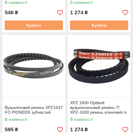
фасонним зубом
В наявності
В наявності
546
1 274
₴
₴
Купити
Купити
XPZ 1600 Optibelt
Вузькліновий ремінь XPZ1037
вузькоклиновий ремінь ⁇
FO PIONEER зубчастий
XPZ-1600 ремінь клиновий із
фасонним зубом
В наявності
В наявності
595
1 274
₴
₴