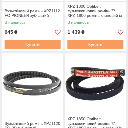
XPZ 1800 Optibelt
Вузькліновий ремінь XPZ1112
вузькоклиновий ремінь ⁇
FO PIONEER зубчастий
XPZ-1800 ремінь клиновий із
фасонним зубом
В наявності
В наявності
645
1 439
₴
₴
Купити
Купити
XPZ 1850 Optibelt
Вузькліновий ремінь XPZ1120
вузькоклиновий ремінь ⁇