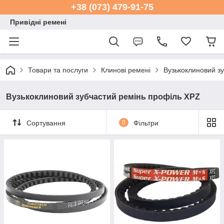
+38 (073) 479-91-75
Привідні ремені
Товари та послуги
Клинові ремені
Вузькоклиновий з
Вузькоклиновий зубчастий ремінь профіль XPZ
Сортування
0
Фільтри