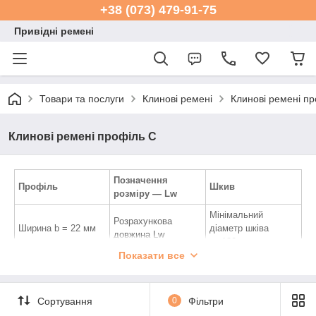
+38 (073) 479-91-75
Привідні ремені
Товари та послуги
Клинові ремені
Клинові ремені п
Клинові ремені профіль C
Позначення
Профіль
Шкив
розміру — Lw
Мінімальний
Розрахункова
Ширина b = 22 мм
діаметр шківа
довжина Lw
— 180 мм
Показати все
Зовнішня довжина
Робоча поверхня —
Висота h = 14 мм
La = Lw+36 мм
бічні грані
Розрахункова
Внутрішня довжина
Сортування
0
Фільтри
ширина bw = 19 мм
Li = Lw-52 мм