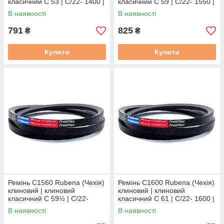
класичний C 53 | C/22- 1400 |
класичний C 59 | C/22- 1550 |
С(В)-1400
С(В)-1550
В наявності
В наявності
791
825
₴
₴
Купити
Купити
Ремінь C1560 Rubena (Чехія)
Ремінь C1600 Rubena (Чехія)
клиновий | клиновий
клиновий | клиновий
класичний C 59½ | C/22-
класичний C 61 | C/22- 1600 |
1560 | С(В)-1560
С(В)-1600
В наявності
В наявності