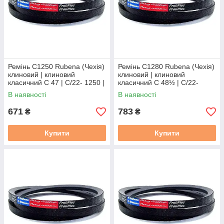
Ремінь C1250 Rubena (Чехія)
Ремінь C1280 Rubena (Чехія)
клиновий | клиновий
клиновий | клиновий
класичний C 47 | C/22- 1250 |
класичний C 48½ | C/22-
С(В)-1250
1280 | С(В)-1280
В наявності
В наявності
671
783
₴
₴
Купити
Купити