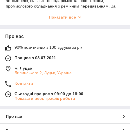
автомобілів, сільськогосподарської та іншої техніки,
промислового обладнання з ремінним передаванням. За
своєю формою він схожий на трапецію або клин. Це
набагато краще та простіше за конструкцією, ніж зубчаста
Показати все
(ланцюгова) передача, і дешевше за ціною.
Переваги:
Про нас
може витримати великі (навіть надмірні)
навантаження на автомобіль або іншу техніку, і не
90% позитивних з 100 відгуків за рік
рватися водночас;
не потребує чималого догляду (тільки заміна або
Працює з 03.07.2021
його регулювання);
м. Луцьк
безшумний;
Липинського 2, Луцьк, Україна
має великий термін експлуатації;
Контакти
високий ККД;
Сьогодні працює з 09:00 до 18:00
гарне співвідношення ціни та якості;
Показати весь графік роботи
має просту конструкцію;
стійкий до впливу різних хімічних речовин (олія,
бензину тощо).
Про нас
Ремінь 22/C — позначення (маркування)