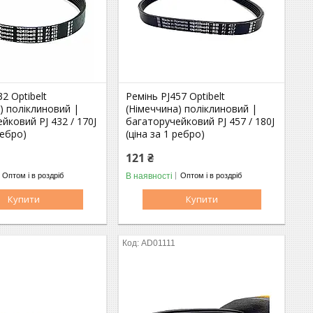
2 Optibelt
Ремінь PJ457 Optibelt
) поліклиновий |
(Німеччина) поліклиновий |
йковий PJ 432 / 170J
багаторучейковий PJ 457 / 180J
ребро)
(ціна за 1 ребро)
121 ₴
В наявності
Оптом і в роздріб
Оптом і в роздріб
Купити
Купити
AD01111