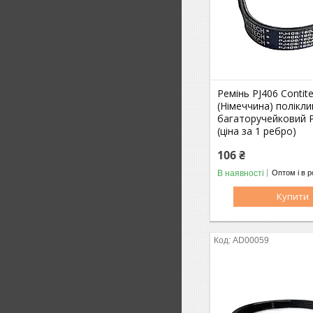
Ремінь PJ406 Contit
(Німеччина) полікл
багаторучейковий PJ
(ціна за 1 ребро)
106 ₴
В наявності
Оптом і в р
Купити
AD00059