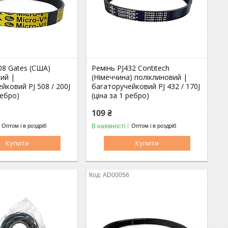
08 Gates (США)
Ремінь PJ432 Contitech
ий |
(Німеччина) поліклиновий |
йковий PJ 508 / 200J
багаторучейковий PJ 432 / 170J
ребро)
(ціна за 1 ребро)
109 ₴
В наявності
Оптом і в роздріб
Оптом і в роздріб
Купити
Купити
AD00056