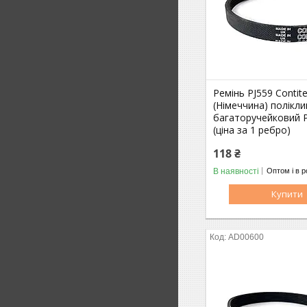
Ремінь PJ559 Contit
(Німеччина) полікл
багаторучейковий PJ
(ціна за 1 ребро)
118 ₴
В наявності
Оптом і в р
Купити
AD00600