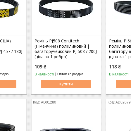
 (США)
Ремінь PJ508 Contitech
Ремінь PJ6
(Німеччина) поліклиновий |
поліклинов
 457 / 180J
багаторучейковий PJ 508 / 200J
багаторуче
(ціна за 1 ребро)
(ціна за 1 
109 ₴
118 ₴
В наявності
В наявності
оздріб
Оптом і в роздріб
Купити
AD01280
AD02079