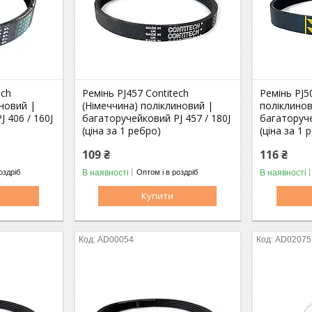
ech
Ремінь PJ457 Contitech
Ремінь PJ5
иновий |
(Німеччина) поліклиновий |
поліклинов
 406 / 160J
багаторучейковий PJ 457 / 180J
багаторуче
(ціна за 1 ребро)
(ціна за 1 
109 ₴
116 ₴
В наявності
В наявності
оздріб
Оптом і в роздріб
Купити
AD00054
AD02075