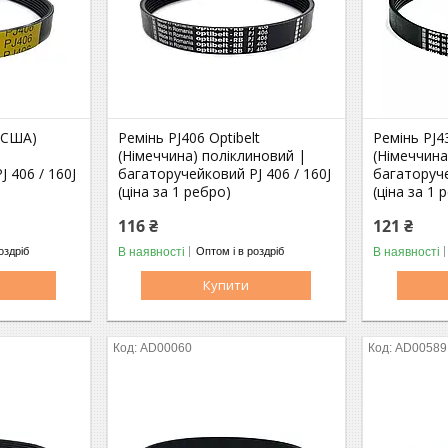
 (США)
Ремінь PJ406 Optibelt
Ремінь PJ43
(Німеччина) поліклиновий |
(Німеччина
 406 / 160J
багаторучейковий PJ 406 / 160J
багаторуче
(ціна за 1 ребро)
(ціна за 1 
116 ₴
121 ₴
В наявності
В наявності
оздріб
Оптом і в роздріб
Купити
AD00060
AD00589