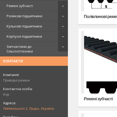
Ремені зубчасті
Роликові підшипники
Поліклинові реме
Кулькові підшипники
Корпусні підшипники
Запчастини до
Сільгосптехніки
КОНТАКТИ
Привідні ремені
Ігор
Ремені зубчасті
Липинського 2, Луцьк, Україна