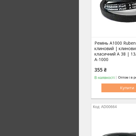
Ремінь A1000 Rubena
клиновий | клинови
класичний A 38 | 13
А-1000
355 ₴
В наявності
Оптом і в р
Купити
AD00664