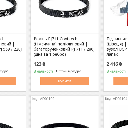
ech
Ремінь PJ711 Contitech
Підшипник
иновий |
(Німеччина) поліклиновий |
(Швеція) |
 559 / 220J
багаторучейковий PJ 711 / 280J
вузол UCP 
(ціна за 1 ребро)
лапах
123 ₴
2 416 ₴
В наявності
В наявності
оздріб
Оптом і в роздріб
Купити
AD01102
AD01104