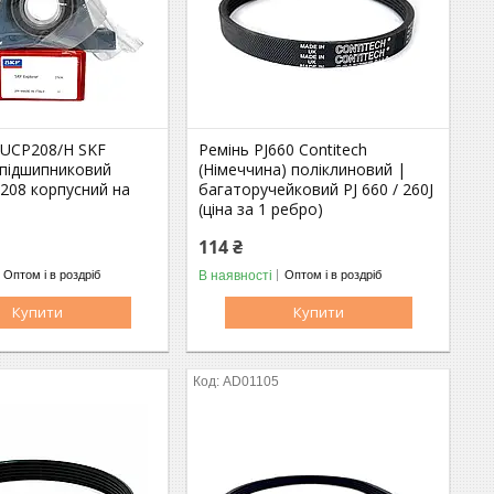
 UCP208/H SKF
Ремінь PJ660 Contitech
 підшипниковий
(Німеччина) поліклиновий |
208 корпусний на
багаторучейковий PJ 660 / 260J
(ціна за 1 ребро)
114 ₴
В наявності
Оптом і в роздріб
Оптом і в роздріб
Купити
Купити
AD01105