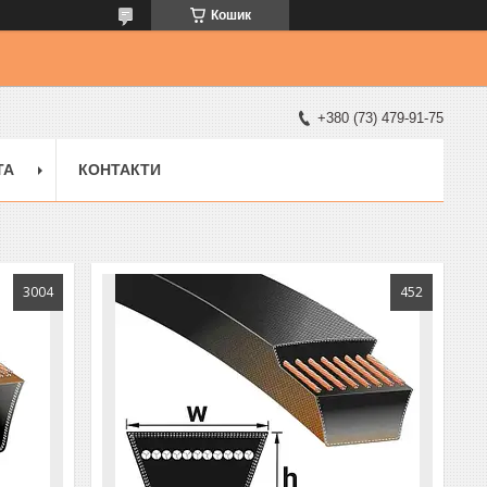
Кошик
+380 (73) 479-91-75
ТА
КОНТАКТИ
3004
452