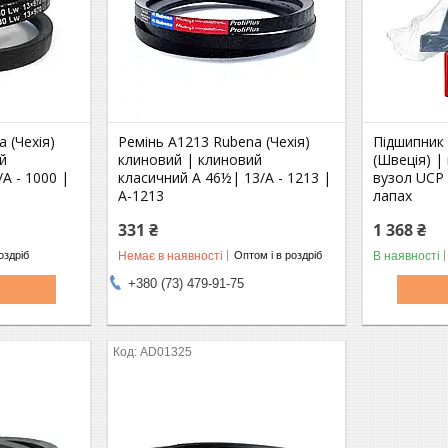
 (Чехія)
Ремінь A1213 Rubena (Чехія)
Підшипник
й
клиновий | клиновий
(Швеція) |
/A - 1000 |
класичний A 46½| 13/A - 1213 |
вузол UCP 
А-1213
лапах
331 ₴
1 368 ₴
Немає в наявності
В наявності
оздріб
Оптом і в роздріб
+380 (73) 479-91-75
AD01325