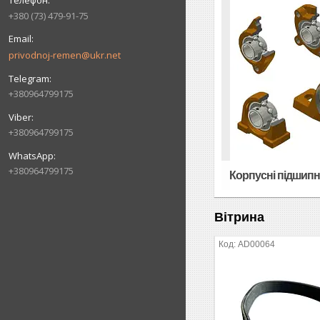
+380 (73) 479-91-75
privodnoj-remen@ukr.net
+380964799175
+380964799175
+380964799175
Корпусні підшип
Вітрина
AD00064