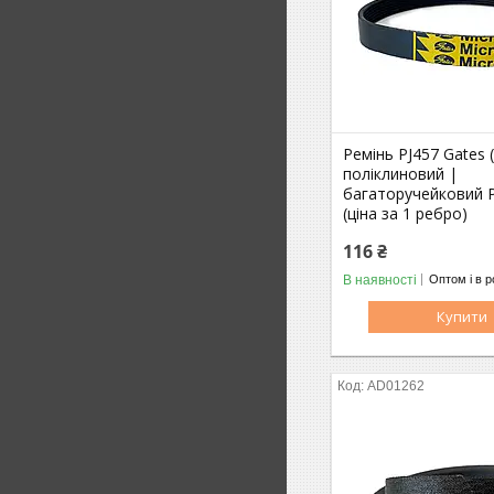
Ремінь PJ457 Gates
поліклиновий |
багаторучейковий PJ
(ціна за 1 ребро)
116 ₴
В наявності
Оптом і в р
Купити
AD01262