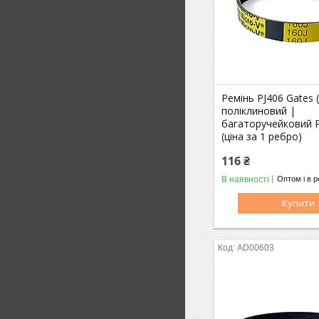
Ремінь PJ406 Gates
поліклиновий |
багаторучейковий PJ
(ціна за 1 ребро)
116 ₴
В наявності
Оптом і в р
Купити
AD00603