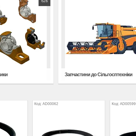
628
ники
Запчастини до Сільгосптехніки
AD00062
AD00599