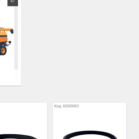
87
AD00063