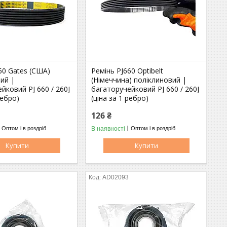
60 Gates (США)
Ремінь PJ660 Optibelt
ий |
(Німеччина) поліклиновий |
йковий PJ 660 / 260J
багаторучейковий PJ 660 / 260J
ребро)
(ціна за 1 ребро)
126 ₴
В наявності
Оптом і в роздріб
Оптом і в роздріб
Купити
Купити
AD02093