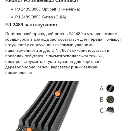
Аналог PJ 2489/980J Contitech
PJ 2489/980J Optibelt (Німеччина).
PJ 2489/980J Gates (США).
PJ 2489 застосування
Поліклиновий приводний ремінь PJ2489 з малорозтяжним
кордшнуром з араміда застосовується для передачі більшої
потужності у сполученні з високими ударними
навантаженнями згідно DIN 7867 і використовується в
приводах побутової, сільськогосподарської техніки,
електроінструментах, устаткування для харчової і
деревообробної галузі, верстатах різних галузей
промисловості.