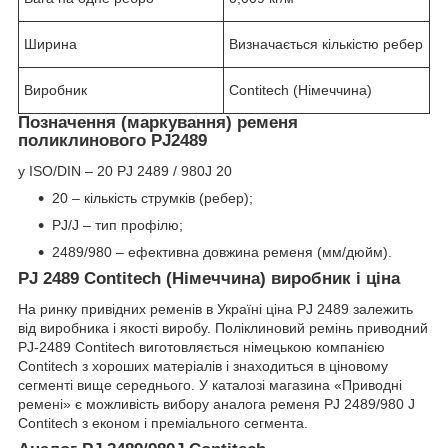
Ширина
Визначається кількістю ребер
Виробник
Contitech (Німеччина)
Позначення (маркування) ременя
поликлинового PJ2489
у ISO/DIN – 20 PJ 2489 / 980J 20
20 – кількість струмків (ребер);
PJ/J – тип профілю;
2489/980 – ефективна довжина ременя (мм/дюйм).
PJ 2489 Contitech (Німеччина) виробник і ціна
На ринку привідних ременів в Україні ціна PJ 2489 залежить
від виробника і якості виробу. Поліклиновий ремінь приводний
PJ-2489 Contitech виготовляється німецькою компанією
Contitech з хороших матеріалів і знаходиться в ціновому
сегменті вище середнього. У каталозі магазина «Приводні
ремені» є можливість вибору аналога ременя PJ 2489/980 J
Contitech з економ і преміального сегмента.