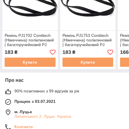
Ремінь PJ1702 Contitech
Ремінь PJ1753 Contitech
Ремі
(Німеччина) поліклиновий
(Німеччина) поліклиновий
(Нім
| багаторучейковий PJ
| багаторучейковий PJ
| ба
1702 / 670J (ціна за 1
1753 / 690J (ціна за 1
1549
183
183
166
₴
₴
ребро)
ребро)
ребр
Купити
Купити
Про нас
90% позитивних з 99 відгуків за рік
Працює з 03.07.2021
м. Луцьк
Липинського 2, Луцьк, Україна
Контакти