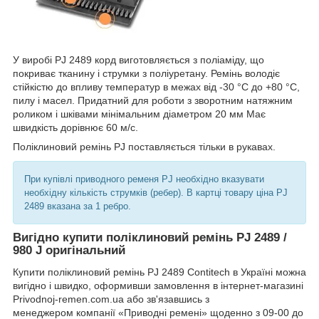
У виробі PJ 2489 корд виготовляється з поліаміду, що
покриває тканину і струмки з поліуретану. Ремінь володіє
стійкістю до впливу температур в межах від -30 °C до +80 °C,
пилу і масел. Придатний для роботи з зворотним натяжним
роликом і шківами мінімальним діаметром 20 мм Має
швидкість дорівнює 60 м/с.
Поліклиновий ремінь PJ поставляється тільки в рукавах.
При купівлі приводного ременя PJ необхідно вказувати
необхідну кількість струмків (ребер). В картці товару ціна PJ
2489 вказана за 1 ребро.
Вигідно купити поліклиновий ремінь PJ 2489 /
980 J оригінальний
Купити поліклиновий ремінь PJ 2489 Contitech в Україні можна
вигідно і швидко, оформивши замовлення в інтернет-магазині
Рrivodnoj-remen.com.ua або зв'язавшись з
менеджером компанії «Приводні ремені» щоденно з 09-00 до