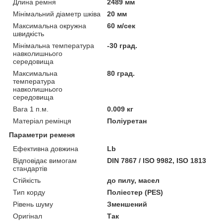
Длина ремня
2489 мм
Мінімальний діаметр шківа
20 мм
Максимальна окружна
60 м/сек
швидкість
Мінімальна температура
-30 град.
навколишнього
середовища
Максимальна
80 град.
температура
навколишнього
середовища
Вага 1 п.м.
0.009 кг
Матеріал ремінця
Поліуретан
Параметри ременя
Ефективна довжина
Lb
Відповідає вимогам
DIN 7867 / ISO 9982, ISO 1813
стандартів
Стійкість
до пилу, масел
Тип корду
Поліестер (PES)
Рівень шуму
Зменшений
Оригінал
Так