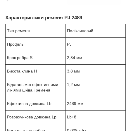
Характеристики ременя PJ 2489
Тип ременя
Поліклиновий
Профіль
PJ
Крок ребра S
2,34 мм
Висота клина H
3,8 мм
Відстань між ефективними
1,2 мм
лініями шківа і ременя
Ефективна довжина Lb
2489 мм
Розрахункова довжина Lp
Lb+8
Вага на одне ребро
0,009 кг/м