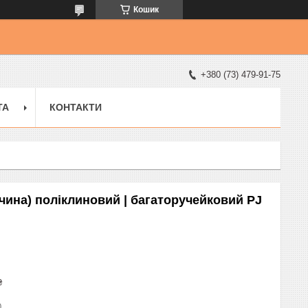
Кошик
+380 (73) 479-91-75
ТА
КОНТАКТИ
ччина) поліклиновий | багаторучейковий PJ
₴
0