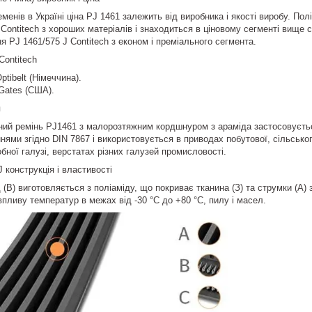
менів в Україні ціна PJ 1461 залежить від виробника і якості виробу. По
Contitech з хороших матеріалів і знаходиться в ціновому сегменті вище 
я PJ 1461/575 J Contitech з економ і преміального сегмента.
Contitech
ptibelt (Німеччина).
 Gates (США).
я
ий ремінь PJ1461 з малорозтяжним кордшнуром з араміда застосовується
ями згідно DIN 7867 і використовується в приводах побутової, сільсько
бної галузі, верстатах різних галузей промисловості.
J конструкція і властивості
 (В) виготовляється з поліаміду, що покриває тканина (З) та струмки (А
впливу температур в межах від -30 °C до +80 °C, пилу і масел.