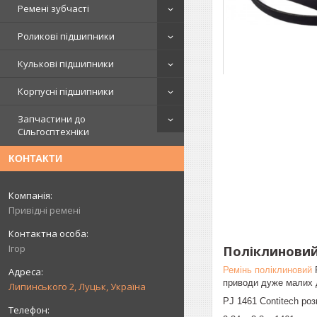
Ремені зубчасті
Роликові підшипники
Кулькові підшипники
Корпусні підшипники
Запчастини до
Сільгосптехніки
КОНТАКТИ
Привідні ремені
Ігор
Поліклиновий 
Ремінь поліклиновий
P
приводи дуже малих д
Липинського 2, Луцьк, Україна
PJ 1461 Contitech роз