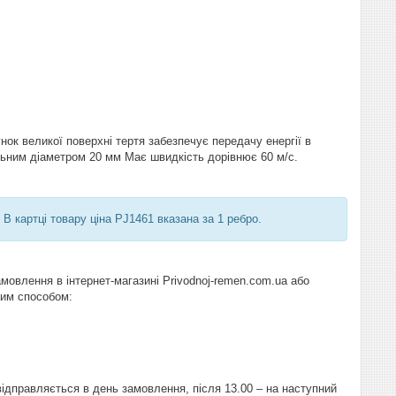
ок великої поверхні тертя забезпечує передачу енергії в
льним діаметром 20 мм Має швидкість дорівнює 60 м/с.
 В картці товару ціна PJ1461 вказана за 1 ребро.
мовлення в інтернет-магазині Рrivodnoj-remen.com.ua або
ним способом:
ідправляється в день замовлення, після 13.00 – на наступний