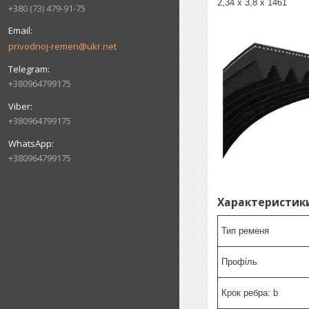
2,34 х 3,8 х 1461
+380 (73) 479-91-75
privodnoj-remen@ukr.net
+380964799175
+380964799175
+380964799175
Характеристики
Тип ременя
Профіль
Крок ребра: b