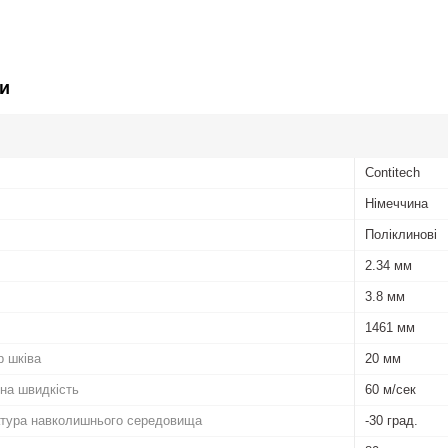
и
Contitech
Німеччина
Поліклинові
2.34 мм
3.8 мм
1461 мм
р шківа
20 мм
на швидкість
60 м/сек
атура навколишнього середовища
-30 град.