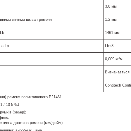
3,8 мм
вними лініями шківа і ременя
1,2 мм
Lb
1461 мм
на Lp
Lb+8
0,009 кг/м
Визначається 
Contitech Cont
ння) ременя поликлинового PJ1461
1 / 10 575J
трумків (ребер);
офілю;
фективна довжина ременя (мм/дюйм).
меччина) виробник і ціна