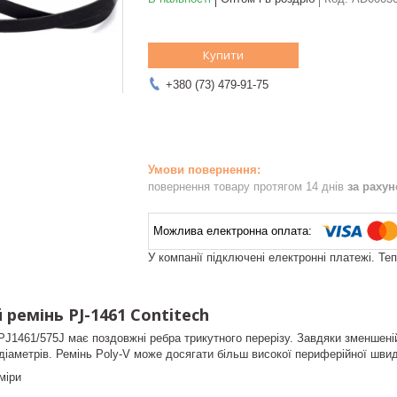
Купити
+380 (73) 479-91-75
повернення товару протягом 14 днів
за раху
У компанії підключені електронні платежі. Те
ремінь PJ-1461 Contitech
J1461/575J має поздовжні ребра трикутного перерізу. Завдяки зменшеній
іаметрів. Ремінь Poly-V може досягати більш високої периферійної швидк
міри