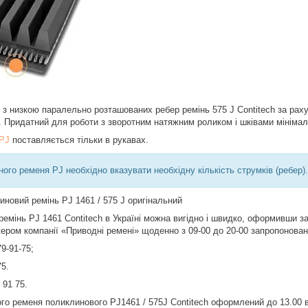
 низкою паралельно розташованих ребер ремінь 575 J Contitech за рахун
 Придатний для роботи з зворотним натяжним роликом і шківами мініма
 PJ
поставляється тільки в рукавах.
ного ременя PJ необхідно вказувати необхідну кількість струмків (ребер).
иновий ремінь PJ 1461 / 575 J оригінальний
ремінь PJ 1461 Contitech в Україні можна вигідно і швидко, оформивши за
ером компанії «Приводні ремені» щоденно з 09-00 до 20-00 запропонова
9-91-75;
75.
 91 75.
о ременя поликлинового PJ1461 / 575J Contitech оформлений до 13.00 в