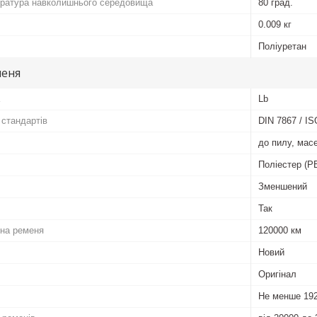
ратура навколишнього середовища
80 град.
0.009 кг
Поліуретан
меня
Lb
 стандартів
DIN 7867 / IS
до пилу, мас
Поліестер (P
Зменшений
Так
іна ременя
120000 км
Новий
Оригінал
Не менше 192