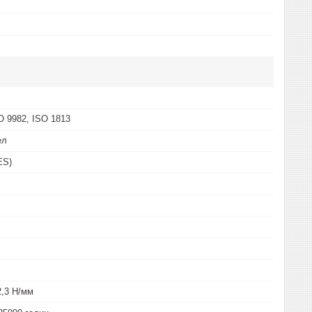
O 9982, ISO 1813
ел
ES)
,3 Н/мм