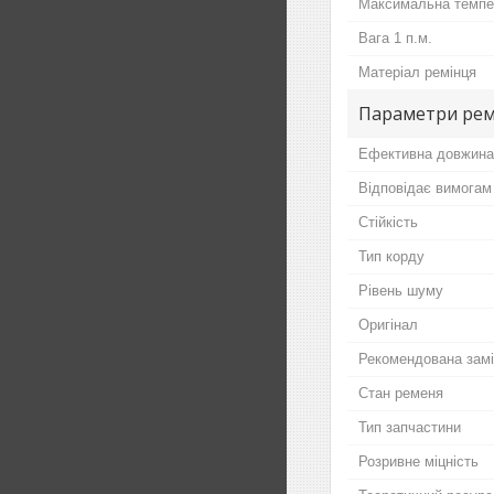
Максимальна темпе
Вага 1 п.м.
Матеріал ремінця
Параметри ре
Ефективна довжина
Відповідає вимогам
Стійкість
Тип корду
Рівень шуму
Оригінал
Рекомендована зам
Стан ременя
Тип запчастини
Розривне міцність