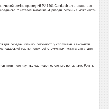
ліклиновий ремінь приводний PJ-1461 Contitech виготовляється
середнього. У каталозі магазина «Приводні ремені» є можливість
 для передачі більшої потужності у сполученні з високими
господарської техніки, електроінструментах, устаткування для
) з синтетичного каучуку частково посиленого волокнами. Ремінь