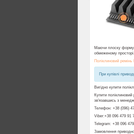
Маючи плоску форму з
обмеженому просторі.
Поліклиновий ремінь
При купівлі привод
Вигідно купити полікл
Купити поліклиновий 
зв'язавшись з менедж
Телефон: +38 (096) 47
Viber:+38 096 479 91 
Telegram: +38 096 479
Замовлення приводног