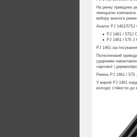
На ринку привідних ре
німецькою компанією 
вибору аналога ремен
Аналог PJ 1461/575J 
PJ 1461 / 575J O
PJ 1461 / 575 J
PJ 1461 застосуванн
Поліклиновий приводн
ударними навантаженн
харчової і деревообро
Ремінь PJ 1461 / 575 
У виробі PJ 1461 корд
володіє стійкістю до 