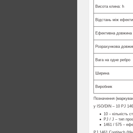
Висота клина: h
Відстань між ефекти
Ефективна довжина 
Розрахункова довжи
Вага на одне ребро
Ширина
Виробник
Позначення (маркува
у ISO/DIN – 10 PJ 146
10 – кількість с
PJ / J – тип пр
1461 / 575 – е
PJ 1461 Contitech (Ні