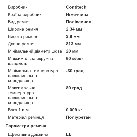
Виробник
Contitech
Країна виробник
Німеччина
Вид ремня
Поліклинові
Ширина ремня
2.34 мм
Висота ременя
3.8 мм
Длина ремня
813 мм
Мінімальний діаметр шківа
20 мм
Максимальна окружна
60 м/сек
швидкість
Мінімальна температура
-30 град.
навколишнього
середовища
Максимальна
80 град.
температура
навколишнього
середовища
Вага 1 п.м.
0.009 кг
Матеріал ремінця
Поліуретан
Параметри ременя
Ефективна довжина
Lb