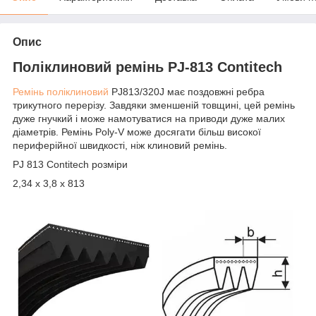
Опис
Поліклиновий ремінь PJ-813 Contitech
Ремінь поліклиновий
PJ813/320J має поздовжні ребра
трикутного перерізу. Завдяки зменшеній товщині, цей ремінь
дуже гнучкий і може намотуватися на приводи дуже малих
діаметрів. Ремінь Poly-V може досягати більш високої
периферійної швидкості, ніж клиновий ремінь.
PJ 813 Contitech розміри
2,34 х 3,8 х 813