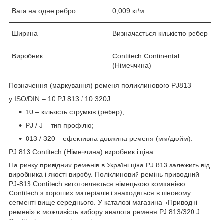
Вага на одне ребро
0,009 кг/м
Ширина
Визначається кількістю ребер
Виробник
Contitech Continental
(Німеччина)
Позначення (маркування) ременя поликлинового PJ813
у ISO/DIN – 10 PJ 813 / 10 320J
10 – кількість струмків (ребер);
PJ / J – тип профілю;
813 / 320 – ефективна довжина ременя (мм/дюйм).
PJ 813 Contitech (Німеччина) виробник і ціна
На ринку привідних ременів в Україні ціна PJ 813 залежить від
виробника і якості виробу. Поліклиновий ремінь приводний
PJ-813 Contitech виготовляється німецькою компанією
Contitech з хороших матеріалів і знаходиться в ціновому
сегменті вище середнього. У каталозі магазина «Приводні
ремені» є можливість вибору аналога ременя PJ 813/320 J