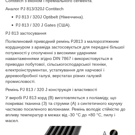
Contitech з економ і преміального сегмента.
Аналог PJ 813/320J Contitech
PJ 813 / 320J Optibelt (Німеччина).
PJ 813 / 320 J Gates (США).
PJ 813 застосування
Поліклиновий приводний ремінь PJ813 з малорозтяжним
кордшнуром з араміда застосовується для передачі більшої
потужності у сполученні з високими ударними
навантаженнями згідно DIN 7867 і використовується в
приводах побутової, сільськогосподарської техніки,
електроінструментах, устаткування для харчової і
деревообробної галузі, верстатах різних галузей
промисловості.
Ремінь PJ 813 / 320 J конструкція і властивості
У виробі PJ 813 корд (В) виготовляється з поліаміду, що
покриває тканина (З) та струмки (А) з синтетичного каучуку
частково посиленого волокнами. Ремінь володіє стійкістю до
впливу температур в межах від -30 °C до +80 °C, пилу і
масел.