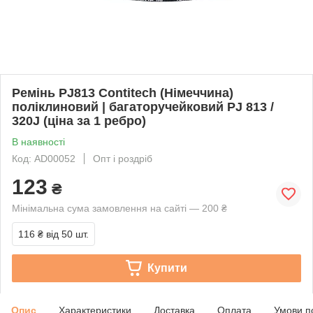
Ремінь PJ813 Contitech (Німеччина)
поліклиновий | багаторучейковий PJ 813 /
320J (ціна за 1 ребро)
В наявності
Код: AD00052
Опт і роздріб
123
₴
Мінімальна сума замовлення на сайті — 200 ₴
116 ₴
від 50 шт.
Купити
Опис
Характеристики
Доставка
Оплата
Умови п