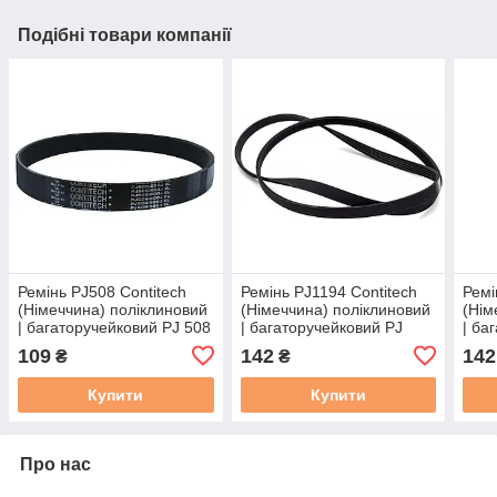
Подібні товари компанії
Ремінь PJ508 Contitech
Ремінь PJ1194 Contitech
Ремі
(Німеччина) поліклиновий
(Німеччина) поліклиновий
(Нім
| багаторучейковий PJ 508
| багаторучейковий PJ
| ба
/ 200J (ціна за 1 ребро)
1194 / 470J (ціна за 1
1245
109
142
142
₴
₴
ребро)
ребр
Купити
Купити
Про нас