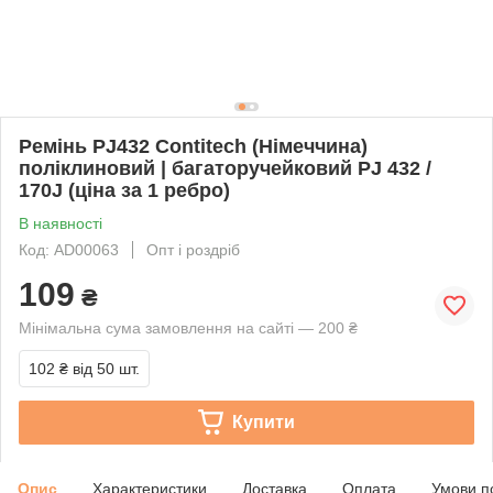
Ремінь PJ432 Contitech (Німеччина)
поліклиновий | багаторучейковий PJ 432 /
170J (ціна за 1 ребро)
В наявності
Код: AD00063
Опт і роздріб
109
₴
Мінімальна сума замовлення на сайті — 200 ₴
102 ₴
від 50 шт.
Купити
Опис
Характеристики
Доставка
Оплата
Умови п