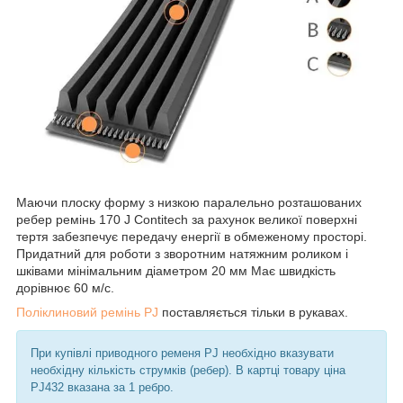
Маючи плоску форму з низкою паралельно розташованих
ребер ремінь 170 J Contitech за рахунок великої поверхні
тертя забезпечує передачу енергії в обмеженому просторі.
Придатний для роботи з зворотним натяжним роликом і
шківами мінімальним діаметром 20 мм Має швидкість
дорівнює 60 м/с.
Поліклиновий ремінь PJ
поставляється тільки в рукавах.
При купівлі приводного ременя PJ необхідно вказувати
необхідну кількість струмків (ребер). В картці товару ціна
PJ432 вказана за 1 ребро.