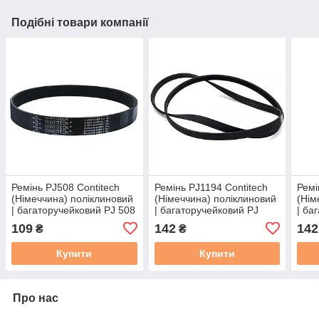
Подібні товари компанії
Ремінь PJ508 Contitech
Ремінь PJ1194 Contitech
Ремі
(Німеччина) поліклиновий
(Німеччина) поліклиновий
(Нім
| багаторучейковий PJ 508
| багаторучейковий PJ
| ба
/ 200J (ціна за 1 ребро)
1194 / 470J (ціна за 1
1245
109
142
142
₴
₴
ребро)
ребр
Купити
Купити
Про нас