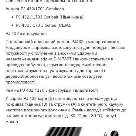
Contitech з економ і преміального сегмента.
Аналог PJ 432/170J Contitech
PJ 432 / 170J Optibelt (Німеччина).
PJ 432 / 170 J Gates (США).
PJ 432 застосування
Поліклиновий приводний ремінь PJ432 з малорозтяжним
кордшнуром з араміда застосовується для передачі більшої
потужності у сполученні з високими ударними
навантаженнями згідно DIN 7867 і використовується в
приводах побутової, сільськогосподарської техніки,
електроінструментах, устаткування для харчової і
деревообробної галузі, верстатах різних галузей
промисловості.
Ремінь PJ 432 / 170 J конструкція і властивості
У виробі PJ 432 корд (В) виготовляється з поліаміду, що
покриває тканина (З) та струмки (А) з синтетичного каучуку
частково посиленого волокнами. Ремінь володіє стійкістю до
впливу температур в межах від -30 °C до +80 °C, пилу і
масел.