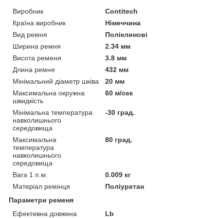
Виробник
Contitech
Країна виробник
Німеччина
Вид ремня
Поліклинові
Ширина ремня
2.34 мм
Висота ременя
3.8 мм
Длина ремня
432 мм
Мінімальний діаметр шківа
20 мм
Максимальна окружна
60 м/сек
швидкість
Мінімальна температура
-30 град.
навколишнього
середовища
Максимальна
80 град.
температура
навколишнього
середовища
Вага 1 п.м.
0.009 кг
Матеріал ремінця
Поліуретан
Параметри ременя
Ефективна довжина
Lb