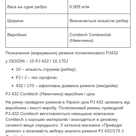
Вага на одне ребро
0,009 кг/м
Ширина
Визначається кількістю ребер
Виробник
Contitech Continental
(Німеччина)
Позначення (маркування) ременя поликлинового PJ432
у ISO/DIN – 10 PJ 432 / 10 170J
10 – кількість струмків (ребер);
PJ / J – тип профілю;
432 / 170 – ефективна довжина ременя (мм/дюйм).
PJ 432 Contitech (Німеччина) виробник і ціна
На ринку привідних ременів в Україні ціна PJ 432 залежить від
виробника і якості виробу. Поліклиновий ремінь приводний
PJ-432 Contitech виготовляється німецькою компанією
Contitech з хороших матеріалів і знаходиться в ціновому
сегменті вище середнього. У каталозі магазина «Приводні
ремені» є можливість вибору аналога ременя PJ 432/170 J