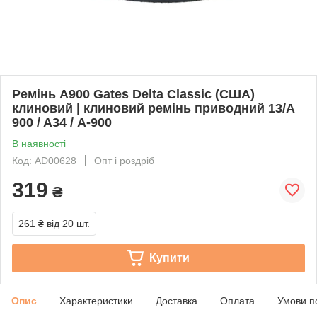
Ремінь A900 Gates Delta Classic (США)
клиновий | клиновий ремінь приводний 13/A
900 / A34 / А-900
В наявності
Код: AD00628
Опт і роздріб
319
₴
261 ₴
від 20 шт.
Купити
Опис
Характеристики
Доставка
Оплата
Умови п