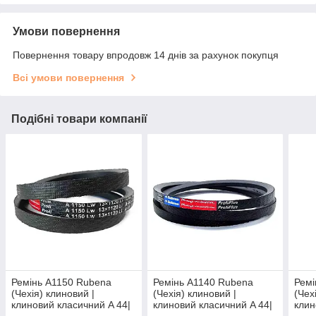
Умови повернення
Повернення товару впродовж 14 днів за рахунок покупця
Всі умови повернення
Подібні товари компанії
Ремінь A1150 Rubena
Ремінь A1140 Rubena
Ремі
(Чехія) клиновий |
(Чехія) клиновий |
(Чех
клиновий класичний A 44|
клиновий класичний A 44|
клин
13/A - 1150 | А-1150
13/A - 1140 | А-1140
13/A