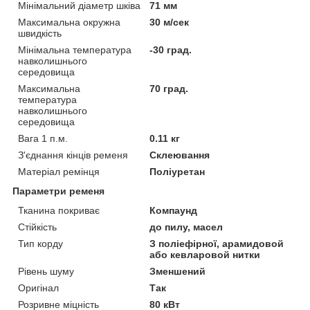
Мінімальний діаметр шківа
71 мм
Максимальна окружна
30 м/сек
швидкість
Мінімальна температура
-30 град.
навколишнього
середовища
Максимальна
70 град.
температура
навколишнього
середовища
Вага 1 п.м.
0.11 кг
З'єднання кінців ременя
Склеювання
Матеріал ремінця
Поліуретан
Параметри ременя
Тканина покриває
Компаунд
Стійкість
до пилу, масел
Тип корду
З поліефірної, арамидовой
або кевларовой нитки
Рівень шуму
Зменшений
Оригінал
Так
Розривне міцність
80 кВт