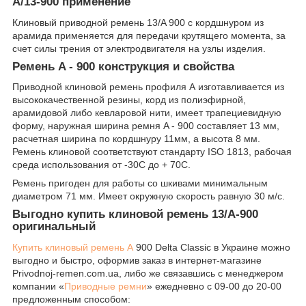
A/13-900 применение
Клиновый приводной ремень 13/A 900 с кордшнуром из
арамида применяется для передачи крутящего момента, за
счет силы трения от электродвигателя на узлы изделия.
Ремень A - 900 конструкция и свойства
Приводной клиновой ремень профиля А изготавливается из
высококачественной резины, корд из полиэфирной,
арамидовой либо кевларовой нити, имеет трапециевидную
форму, наружная ширина ремня A - 900 составляет 13 мм,
расчетная ширина по кордшнуру 11мм, а высота 8 мм.
Ремень клиновой соответствуют стандарту ISO 1813, рабочая
среда использования от -30С до + 70С.
Ремень пригоден для работы со шкивами минимальным
диаметром 71 мм. Имеет окружную скорость равную 30 м/с.
Выгодно купить клиновой ремень 13/А-900
оригинальный
Купить клиновый ремень А
900 Delta Classic в Украине можно
выгодно и быстро, оформив заказ в интернет-магазине
Рrivodnoj-remen.com.ua, либо же связавшись с менеджером
компании «
Приводные ремни
» ежедневно с 09-00 до 20-00
предложенным способом: