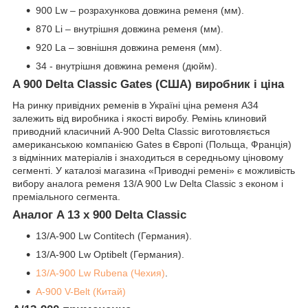
900 Lw – розрахункова довжина ременя (мм).
870 Li – внутрішня довжина ременя (мм).
920 La – зовнішня довжина ременя (мм).
34 - внутрішня довжина ременя (дюйм).
A 900 Delta Classic Gates (США) виробник і ціна
На ринку привідних ременів в Україні ціна ременя A34
залежить від виробника і якості виробу. Ремінь клиновий
приводний класичний A-900 Delta Classic виготовляється
американською компанією Gates в Європі (Польща, Франція)
з відмінних матеріалів і знаходиться в середньому ціновому
сегменті. У каталозі магазина «Приводні ремені» є можливість
вибору аналога ременя 13/A 900 Lw Delta Classic з економ і
преміального сегмента.
Аналог A 13 x 900 Delta Classic
13/A-900 Lw Contitech (Германия).
13/A-900 Lw Optibelt (Германия).
13/A-900 Lw Rubena (Чехия)
.
А-900 V-Belt (Китай)