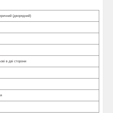
ричний (дворядний)
ьові в дві сторони
ня