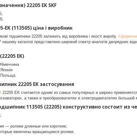
начення) 22205 EK SKF
5;
5.
-EK (113505) ціна і виробник
икові підшипники 22205 залежить від виробника і якості виробу.
Сферични
. У нашому каталозі представлено широкий спектр аналогів дворядних відк
(22205 EK)
Німеччина
Японія
 Польща
ипник 22205 EK застосування
й
22205 EK считается одним из самых популярных и широко применяется
 экскаваторах, а также в преобразователях и электродвигателях большо
дшипник 113505 (22205) конструктивно состоит из ч
;
ия — ролики длинные или короткие;
которые ввинчены вращающиеся ролики.