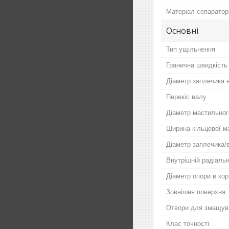
Матеріал сепаратор
Основні
Тип ущільнення
Гранична швидкість
Діаметр заплечика 
Перекіс валу
Діаметр мастильного
Ширина кільцевої ма
Діаметр заплечика/в
Внутрішній радіаль
Діаметр опори в кор
Зовнішня поверхня
Отвори для змащув
Клас точності