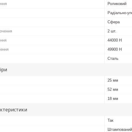
ення
Роликовий
Радіально-уп
Сфера
кочення
2 шт.
ення
44000 Н
ження
49900 Н
Сталь
іри
25 мм
52 мм
18 мм
актеристики
Так
Штампований