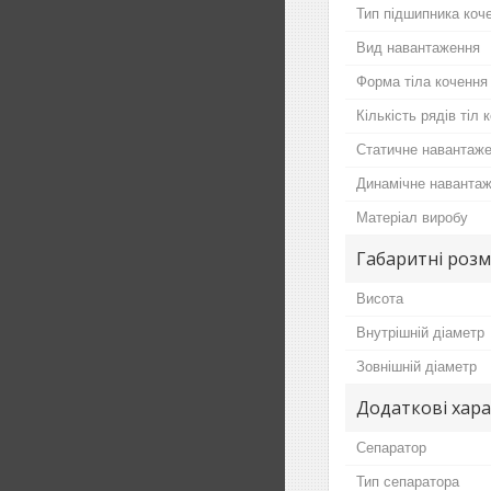
Тип підшипника коч
Вид навантаження
Форма тіла кочення
Кількість рядів тіл 
Статичне навантаж
Динамічне наванта
Матеріал виробу
Габаритні розм
Висота
Внутрішній діаметр
Зовнішній діаметр
Додаткові хар
Сепаратор
Тип сепаратора