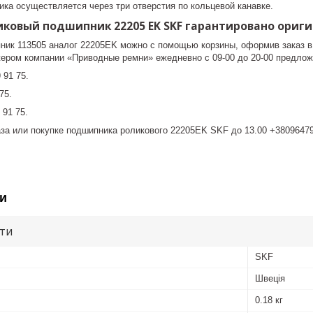
ка осуществляется через три отверстия по кольцевой канавке.
иковый подшипник 22205 EK SKF гарантировано ориг
ник 113505 аналог 22205EK можно с помощью корзины, оформив заказ в
ером компании «Приводные ремни» ежедневно с 09-00 до 20-00 предло
 91 75.
75.
 91 75.
за или покупке подшипника роликового 22205EK SKF до 13.00 +380964799
и
ути
SKF
Швеція
0.18 кг