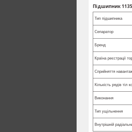
Підшипник 1135
Тип підшипника
Сепаратор
Бренд
Країна реєстрації то
Сприйняття наванта
Кількість рядів тіл 
Виконання
Тип ущільнення
Внутрішній радіальн