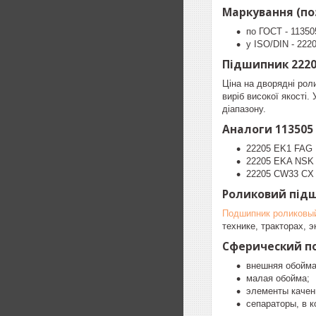
Маркування (поз
по ГОСТ - 11350
у ISO/DIN - 2220
Підшипник 22205
Ціна на дворядні рол
виріб високої якості
діапазону.
Аналоги 113505 
22205 EK1 FAG 
22205 EKA NSK 
22205 CW33 CX
Роликовий підш
Подшипник роликовы
технике, тракторах,
Сферический по
внешняя обойма
малая обойма;
элементы качен
сепараторы, в 