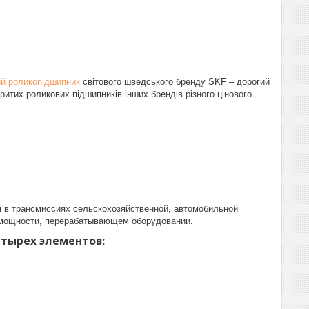
й роликопідшипник
світового шведського бренду SKF – дорогий
ритих роликових підшипників інших брендів різного цінового
 в трансмиссиях сельскохозяйственной, автомобильной
й мощности, перерабатывающем оборудовании.
етырех элементов: