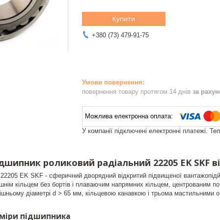
Купити
+380 (73) 479-91-75
повернення товару протягом 14 днів
за раху
У компанії підключені електронні платежі. Те
дшипник роликовий радіальний 22205 EK SKF в
 22205 EK SKF - сферичний дворядний відкритий підвищеної вантажопід
рішнім кільцем без бортів і плаваючим напрямних кільцем, центрованим п
ішньому діаметрі d > 65 мм, кільцевою канавкою і трьома мастильними о
озміри підшипника