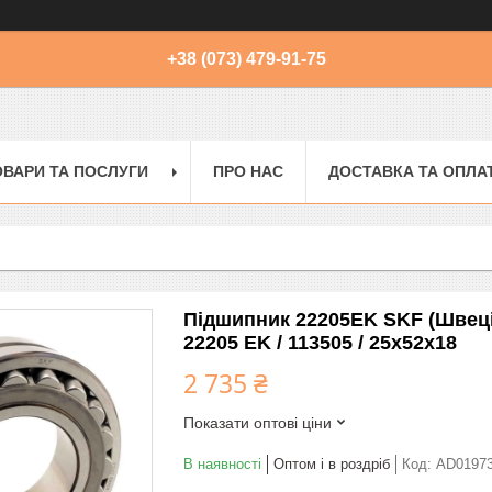
+38 (073) 479-91-75
ОВАРИ ТА ПОСЛУГИ
ПРО НАС
ДОСТАВКА ТА ОПЛА
Підшипник 22205EK SKF (Швец
22205 EK / 113505 / 25х52х18
2 735 ₴
Показати оптові ціни
В наявності
Оптом і в роздріб
Код:
AD0197