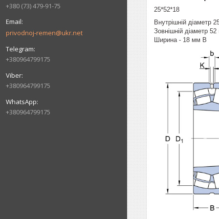
+380 (73) 479-91-75
25*52*18
Внутрішній діаметр 2
Зовнішній діаметр 52
privodnoj-remen@ukr.net
Ширина - 18 мм B
+380964799175
+380964799175
+380964799175