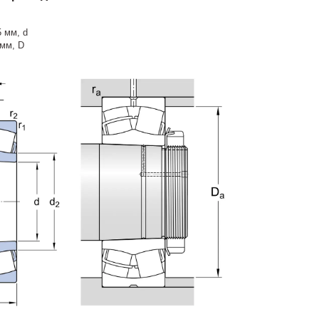
5 мм, d
 мм, D