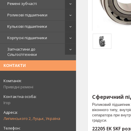
Ремені зубчасті
Роликові підшипники
Кулькові підшипники
Корпусні підшипники
Запчастини до
Сільгосптехніки
КОНТАКТИ
Привідні ремені
Сферичний пі
Ігор
Роликовий підшипник
віконного типу, внут
сепаратора при внутр
Липинського 2, Луцьк, Україна
градуси.
22205 EK SKF р