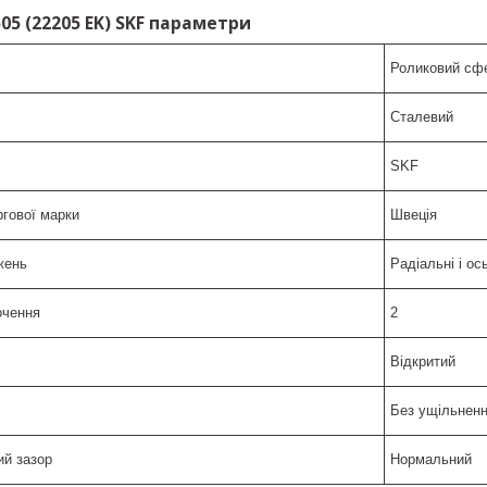
05 (22205 EK) SKF параметри
Роликовий сфе
Сталевий
SKF
ргової марки
Швеція
жень
Радіальні і ос
кочення
2
Відкритий
Без ущільнен
ий зазор
Нормальний