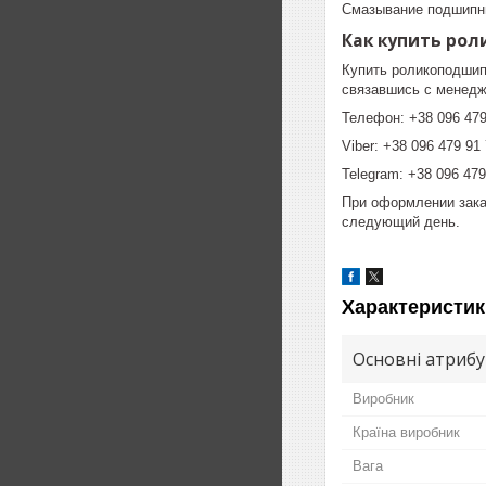
Смазывание подшипни
Как купить рол
Купить роликоподшип
связавшись с менедж
Телефон: +38 096 479
Viber: +38 096 479 91 
Telegram: +38 096 479
При оформлении зака
следующий день.
Характеристик
Основні атриб
Виробник
Країна виробник
Вага