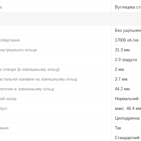
а
Вуглецева ст
Без ущільне
 обертання
17000 об./хв
внутрішнього кільця
31.3 мм
2-3 градуси
 отвори (в зовнішньому кільці)
2 мм
стильної канавки на зовнішньому кільці
3.7 мм
иточки в зовнішньому кільці
44.2 мм
ний зазор
Нормальний
пусі
макс. 46.4 м
Циліндрична
ання
Так
Стандартний