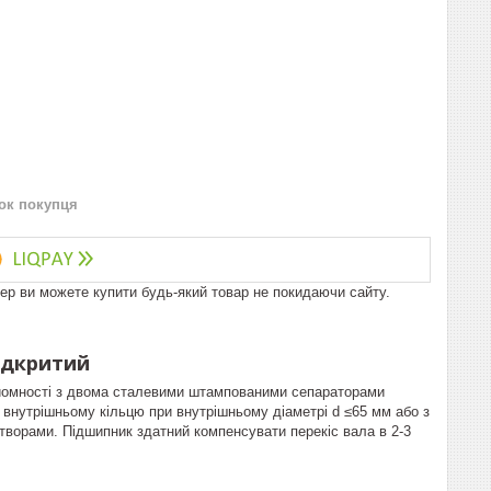
нок покупця
пер ви можете купити будь-який товар не покидаючи сайту.
ідкритий
йомності з двома сталевими штампованими сепараторами
о внутрішньому кільцю при внутрішньому діаметрі d ≤65 мм або з
творами. Підшипник здатний компенсувати перекіс вала в 2-3