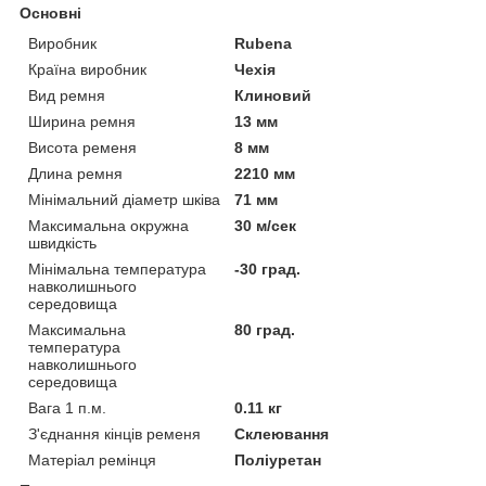
Основні
Виробник
Rubena
Країна виробник
Чехія
Вид ремня
Клиновий
Ширина ремня
13 мм
Висота ременя
8 мм
Длина ремня
2210 мм
Мінімальний діаметр шківа
71 мм
Максимальна окружна
30 м/сек
швидкість
Мінімальна температура
-30 град.
навколишнього
середовища
Максимальна
80 град.
температура
навколишнього
середовища
Вага 1 п.м.
0.11 кг
З'єднання кінців ременя
Склеювання
Матеріал ремінця
Поліуретан