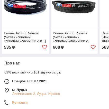
Ремінь A2080 Rubena
Ремінь A2300 Rubena
Ремі
(Чехія) клиновий |
(Чехія) клиновий |
(Чех
клиновий класичний A 81 |
клиновий класичний A
клин
13/A - 2080 | А-2080
89½ | 13/A - 2300 | А-2300
13/A
535
608
563
₴
₴
Про нас
89% позитивних з 101 відгука за рік
Працює з 03.07.2021
м. Луцьк
Липинського 2, Луцьк, Україна
Контакти