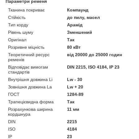
Параметри ременя
Тканина покриває
Компаунд
Стійкість
до пилу, масел
Тип корду
Арамід
Рівень шуму
Зменшений
Оригінал
Так
Розривне міцність
80 кВт
Теоретичний ресурс
від 20000 до 25000 годин
ременів
Відповідає вимогам
DIN 2215, ISO 4184, IP 23
стандартів
Внутрішня довжина Li
Lw - 30
Зовнішня довжина La
Lw + 20
ГОСТ
1284-89
Трапецієвидна форма
Так
Розрахункова ширина
11 мм
кордшнура
DIN
2215
ISO
4184
IP
23