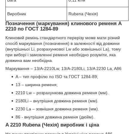
Виробник
Rubena (Чехія)
Позначення (маркування) клинового ременя A
2210 по ГОСТ 1284-89
Клиновий ремінь стандартного перерізу може мати різний
спосіб маркування (позначення) в залежності від довжини
(внутрішньої Li, розрахункової Lw або зовнішньої La), тому
при виборі і замовленні ременя необхідно розуміти, яка
довжина вам необхідна.
Маркування – 13/A-2210Lw, 13/A-2180Li, 13/A 2230 La, A86
A – тип профілю по ISO та ГОСТ 1284-89;
13 – ширина ременя;
2210 Lw – розрахункова довжина ременя (мм).
2180Li – внутрішня довжина ременя (мм).
2230 La – зовнішня довжина ременя (мм).
86 - внутрішня довжина ременя (дюйм).
A 2210 Rubena (Чехія) виробник і ціна