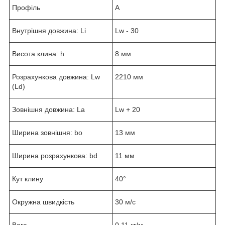
Профіль
A
Внутрішня довжина: Li
Lw - 30
Висота клина: h
8 мм
Розрахункова довжина: Lw
2210 мм
(Ld)
Зовнішня довжина: La
Lw + 20
Ширина зовнішня: bo
13 мм
Ширина розрахункова: bd
11 мм
Кут клину
40°
Окружна швидкість
30 м/с
Вага
0,11 кг/м