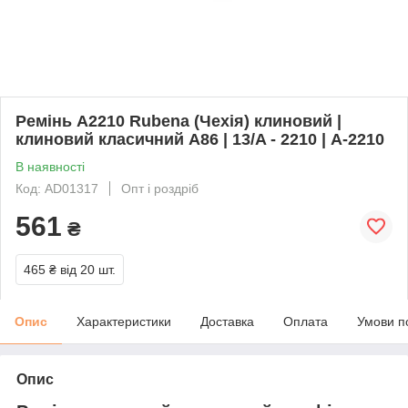
Ремінь A2210 Rubena (Чехія) клиновий |
клиновий класичний A86 | 13/A - 2210 | А-2210
В наявності
Код: AD01317
Опт і роздріб
561
₴
465 ₴
від 20 шт.
Опис
Характеристики
Доставка
Оплата
Умови п
Опис