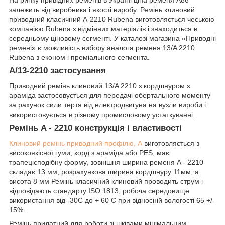
На ринку привідних ременів в Україні ціна ременя A86
залежить від виробника і якості виробу. Ремінь клиновий
приводний класичний A-2210 Rubena виготовляється чеською
компанією Rubena з відмінних матеріалів і знаходиться в
середньому ціновому сегменті. У каталозі магазина «Приводні
ремені» є можливість вибору аналога ременя 13/A 2210
Rubena з економ і преміального сегмента.
A/13-2210 застосування
Приводний ремінь клиновий 13/A 2210 з кордшнуром з
араміда застосовується для передачі обертального моменту
за рахунок сили тертя від електродвигуна на вузли вироби і
використовується в різному промисловому устаткуванні.
Ремінь A - 2210 конструкція і властивості
Клиновий ремінь приводний профілю, А
виготовляється з
високоякісної гуми, корд з араміда або PES, має
трапецієподібну форму, зовнішня ширина ременя A - 2210
складає 13 мм, розрахункова ширина кордшнуру 11мм, а
висота 8 мм Ремінь класичний клиновий проводить струм і
відповідають стандарту ISO 1813, робоча середовище
використання від -30С до + 60 С при відносній вологості 65 +/-
15%.
Ремінь придатний для роботи зі шківами мінімальним