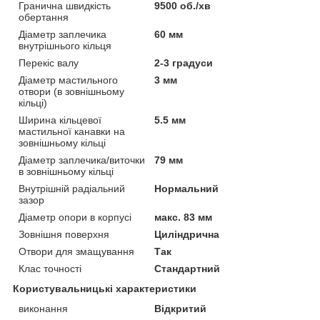
Гранична швидкість
9500 об./хв
обертання
Діаметр заплечика
60 мм
внутрішнього кільця
Перекіс валу
2-3 градуси
Діаметр мастильного
3 мм
отвори (в зовнішньому
кільці)
Ширина кільцевої
5.5 мм
мастильної канавки на
зовнішньому кільці
Діаметр заплечика/виточки
79 мм
в зовнішньому кільці
Внутрішній радіальний
Нормальний
зазор
Діаметр опори в корпусі
макс. 83 мм
Зовнішня поверхня
Циліндрична
Отвори для змащування
Так
Клас точності
Стандартний
Користувальницькі характеристики
виконання
Відкритий