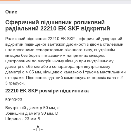
Опис
Сферичний підшипник роликовий
радіальний 22210 EK SKF відкритий
Роликовий підшипник 22210 EK SKF - сферичний дворядний
відкритий підвищеної вантажопідйомності з двома сталевими
штампованими сепараторами віконного типу, внутрішнім
кільцем без бортів і плаваючим напрямних кільцем,
центрованим по внутрішньому кільцю при внутрішньому
діаметрі d ≤65 мм або з сепаратора при внутрішньому
діаметрі d > 65 мм, кільцевою канавкою і трьома мастильними
отворами. Підшипник здатний компенсувати перекіс вала в 2-
3 градуси.
22210 EK SKF розміри підшипника
50*90*23
Внутрішній діаметр 50 мм, d
Зовнішній діаметр 90 мм, D
Ширина - 23 мм B