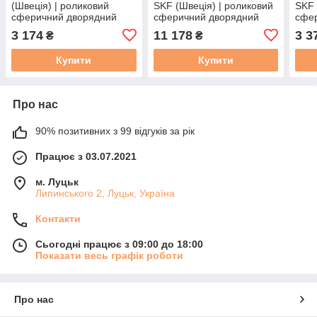
(Швеція) | роликовий
SKF (Швеція) | роликовий
SKF 
сферичний дворядний
сферичний дворядний
сфе
22208 EK / 113508 /
22218 EK C3 / 90х160х40
2220
3 174
11 178
3 3
₴
₴
40х80х23
Купити
Купити
Про нас
90% позитивних з 99 відгуків за рік
Працює з 03.07.2021
м. Луцьк
Липинського 2, Луцьк, Україна
Контакти
Сьогодні працює з 09:00 до 18:00
Показати весь графік роботи
Про нас