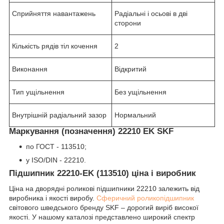
Сприйняття навантажень
Радіальні і осьові в дві
сторони
Кількість рядів тіл кочення
2
Виконання
Відкритий
Тип ущільнення
Без ущільнення
Внутрішній радіальний зазор
Нормальний
Маркування (позначення) 22210 EK SKF
по ГОСТ - 113510;
у ISO/DIN - 22210.
Підшипник 22210-EK (113510) ціна і виробник
Ціна на дворядні роликові підшипники 22210 залежить від
виробника і якості виробу.
Сферичний роликопідшипник
світового шведського бренду SKF – дорогий виріб високої
якості. У нашому каталозі представлено широкий спектр