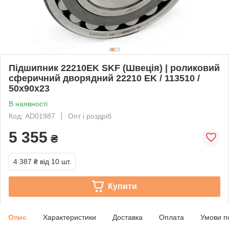
Підшипник 22210EK SKF (Швеція) | роликовий
сферичний дворядний 22210 EK / 113510 /
50х90х23
В наявності
Код: AD01987
Опт і роздріб
5 355
₴
4 387 ₴
від 10 шт.
Купити
Опис
Характеристики
Доставка
Оплата
Умови п