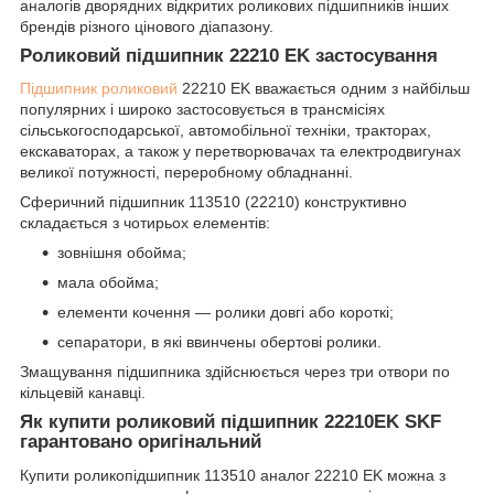
аналогів дворядних відкритих роликових підшипників інших
брендів різного цінового діапазону.
Роликовий підшипник 22210 EK застосування
Підшипник роликовий
22210 EK вважається одним з найбільш
популярних і широко застосовується в трансмісіях
сільськогосподарської, автомобільної техніки, тракторах,
екскаваторах, а також у перетворювачах та електродвигунах
великої потужності, переробному обладнанні.
Сферичний підшипник 113510 (22210) конструктивно
складається з чотирьох елементів:
зовнішня обойма;
мала обойма;
елементи кочення — ролики довгі або короткі;
сепаратори, в які ввинчены обертові ролики.
Змащування підшипника здійснюється через три отвори по
кільцевій канавці.
Як купити роликовий підшипник 22210EK SKF
гарантовано оригінальний
Купити роликопідшипник 113510 аналог 22210 EK можна з