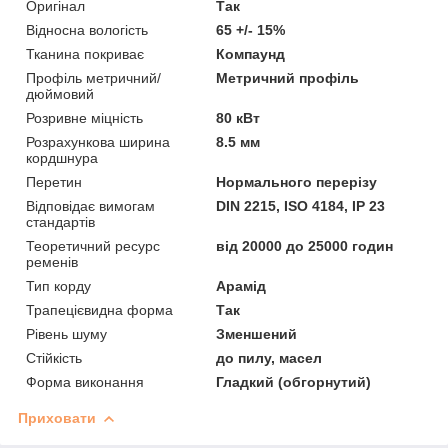
Оригінал
Так
Відносна вологість
65 +/- 15%
Тканина покриває
Компаунд
Профіль метричний/
Метричний профіль
дюймовий
Розривне міцність
80 кВт
Розрахункова ширина
8.5 мм
кордшнура
Перетин
Нормального перерізу
Відповідає вимогам
DIN 2215, ISO 4184, IP 23
стандартів
Теоретичний ресурс
від 20000 до 25000 годин
ременів
Тип корду
Арамід
Трапецієвидна форма
Так
Рівень шуму
Зменшений
Стійкість
до пилу, масел
Форма виконання
Гладкий (обгорнутий)
Приховати