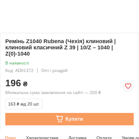
Ремінь Z1040 Rubena (Чехія) клиновий |
клиновий класичний Z 39 | 10/Z – 1040 |
Z(0)-1040
В наявності
Код: AD01372
Опт і роздріб
196
₴
Мінімальна сума замовлення на сайті — 200 ₴
163 ₴
від 20 шт.
Купити
Опис
Характеристики
Доставка
Оплата
Умови п