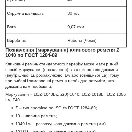
Окружна швидкість
30 м/с
Вага
0,07 кг/м
Виробник
Rubena (Чехія)
Позначення (маркування) клинового ременя Z
1040 по ГОСТ 1284-89
Клиновий ремінь стандартного перерізу може мати різний
спосіб маркування (позначення) в залежності від довжини
(внутрішньої Li, розрахункової Lw або зовнішньої La), тому
при виборі і замовленні ременя необхідно розуміти, яка
довжина вам необхідна.
Маркування – 10/Z-1040Lw, Z(0)-1040, 10/Z-1018Li, 10/Z 1056
La, Z40
Z – тип профілю по ISO та ГОСТ 1284-89;
10 – ширина ременя;
1040 Lw – розрахункова довжина ременя (мм).
1018Li – внутрішня довжина ременя (мм).