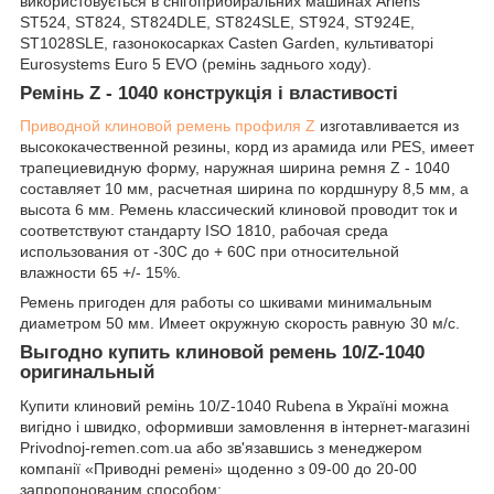
використовується в снігоприбиральних машинах Ariens
ST524, ST824, ST824DLE, ST824SLE, ST924, ST924E,
ST1028SLE, газонокосарках Casten Garden, культиваторі
Eurosystems Euro 5 EVO (ремінь заднього ходу).
Ремінь Z - 1040 конструкція і властивості
Приводной клиновой ремень профиля Z
изготавливается из
высококачественной резины, корд из арамида или PES, имеет
трапециевидную форму, наружная ширина ремня Z - 1040
составляет 10 мм, расчетная ширина по кордшнуру 8,5 мм, а
высота 6 мм. Ремень классический клиновой проводит ток и
соответствуют стандарту ISO 1810, рабочая среда
использования от -30С до + 60С при относительной
влажности 65 +/- 15%.
Ремень пригоден для работы со шкивами минимальным
диаметром 50 мм. Имеет окружную скорость равную 30 м/с.
Выгодно купить клиновой ремень 10/Z-1040
оригинальный
Купити клиновий ремінь 10/Z-1040 Rubena в Україні можна
вигідно і швидко, оформивши замовлення в інтернет-магазині
Рrivodnoj-remen.com.ua або зв'язавшись з менеджером
компанії «Приводні ремені» щоденно з 09-00 до 20-00
запропонованим способом: