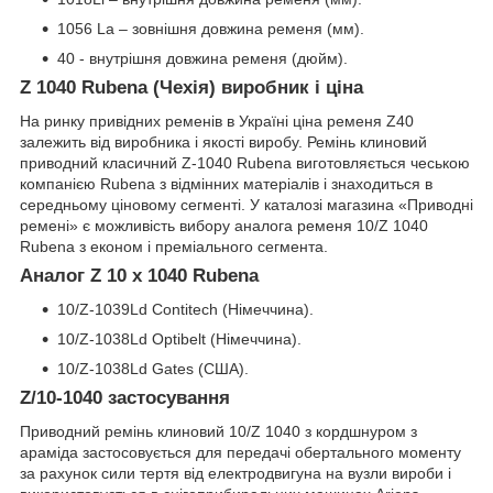
1056 La – зовнішня довжина ременя (мм).
40 - внутрішня довжина ременя (дюйм).
Z 1040 Rubena (Чехія) виробник і ціна
На ринку привідних ременів в Україні ціна ременя Z40
залежить від виробника і якості виробу. Ремінь клиновий
приводний класичний Z-1040 Rubena виготовляється чеською
компанією Rubena з відмінних матеріалів і знаходиться в
середньому ціновому сегменті. У каталозі магазина «Приводні
ремені» є можливість вибору аналога ременя 10/Z 1040
Rubena з економ і преміального сегмента.
Аналог Z 10 x 1040 Rubena
10/Z-1039Ld Contitech (Німеччина).
10/Z-1038Ld Optibelt (Німеччина).
10/Z-1038Ld Gates (США).
Z/10-1040 застосування
Приводний ремінь клиновий 10/Z 1040 з кордшнуром з
араміда застосовується для передачі обертального моменту
за рахунок сили тертя від електродвигуна на вузли вироби і