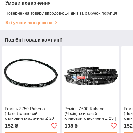
Умови повернення
Повернення товару впродовж 14 днів за рахунок покупця
Всі умови повернення
Подібні товари компанії
Ремінь Z750 Rubena
Ремінь Z600 Rubena
Ремі
(Чехія) клиновий |
(Чехія) клиновий |
(Чех
клиновий класичний Z 29 |
клиновий класичний Z 23 |
клин
10/Z - 750 | Z(0)-750
10/Z - 600 | Z(0)-600
10/Z
152
138
152
₴
₴