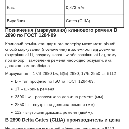
Вага
0,373 кг/м
Виробник
Gates (США)
Позначення (маркування) клинового ременя B
2890 по ГОСТ 1284-89
Клиновий ремінь стандартного перерізу може мати різний
спосіб маркування (позначення) в залежності від довжини
(внутрішньої Li, розрахункової Lw або зовнішньої La), тому
при виборі і замовленні ременя необхідно розуміти, яка
довжина вам необхідна.
Маркування – 17/B-2890 Lw, B(Б)-2890, 17/B-2850 Li, B112
B – тип профілю по ISO та ГОСТ 1284-89;
17 – ширина ременя;
2890 Lw – розрахункова довжина ременя (мм).
2850 Li – внутрішня довжина ременя (мм).
112 - внутрішня довжина ременя (дюйм).
B 2890 Delta Gates (США) производитель и цена
На рынке приводных ремней в Украине цена ремня B112