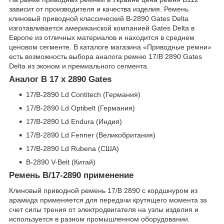
зависит от производителя и качества изделия. Ремень
клиновый приводной классический B-2890 Gates Delta
изготавливается американской компанией Gates Delta в
Европе из отличных материалов и находится в среднем
ценовом сегменте. В каталоге магазина «Приводные ремни»
есть возможность выбора аналога ремню 17/B 2890 Gates
Delta из эконом и премиального сегмента.
Аналог B 17 x 2890 Gates
17/B-2890 Ld Contitech (Германия)
17/B-2890 Ld Optibelt (Германия)
17/B-2890 Ld Endura (Индия)
17/B-2890 Ld Fenner (Великобритания)
17/B-2890 Ld Rubena (США)
B-2890 V-Belt (Китай)
Ремень B/17-2890 применение
Клиновый приводной ремень 17/B 2890 с кордшнуром из
арамида применяется для передачи крутящего момента за
счет силы трения от электродвигателя на узлы изделия и
используется в разном промышленном оборудовании.