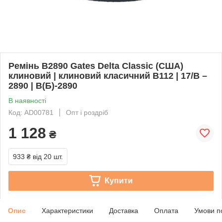
Ремінь B2890 Gates Delta Classic (США)
клиновий | клиновий класичний B112 | 17/B –
2890 | В(Б)-2890
В наявності
Код: AD00781
Опт і роздріб
1 128
₴
933 ₴
від 20 шт.
Купити
Опис
Характеристики
Доставка
Оплата
Умови п