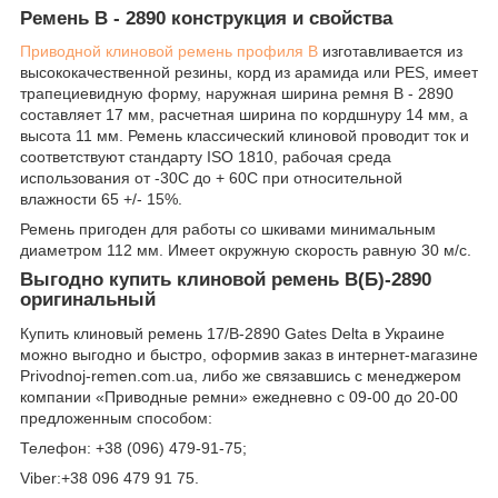
Ремень B - 2890 конструкция и свойства
Приводной клиновой ремень профиля B
изготавливается из
высококачественной резины, корд из арамида или PES, имеет
трапециевидную форму, наружная ширина ремня B - 2890
составляет 17 мм, расчетная ширина по кордшнуру 14 мм, а
высота 11 мм. Ремень классический клиновой проводит ток и
соответствуют стандарту ISO 1810, рабочая среда
использования от -30С до + 60С при относительной
влажности 65 +/- 15%.
Ремень пригоден для работы со шкивами минимальным
диаметром 112 мм. Имеет окружную скорость равную 30 м/с.
Выгодно купить клиновой ремень B(Б)-2890
оригинальный
Купить клиновый ремень 17/B-2890 Gates Delta в Украине
можно выгодно и быстро, оформив заказ в интернет-магазине
Рrivodnoj-remen.com.ua, либо же связавшись с менеджером
компании «Приводные ремни» ежедневно с 09-00 до 20-00
предложенным способом:
Телефон: +38 (096) 479-91-75;
Viber:+38 096 479 91 75.