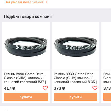
Всі умови повернення
Подібні товари компанії
Ремінь B990 Gates Delta
Ремінь B930 Gates Delta
Ремі
Classic (США) клиновий |
Classic (США) клиновий |
Clas
клиновий класичний B37 |
клиновий класичний B 35 |
клин
17/B – 990 | В(Б)-990
17/B – 930 | В(Б)-930
| 17
417
373
373
₴
₴
Купити
Купити