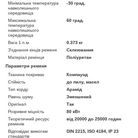
Мінімальна температура
-30 град.
навколишнього
середовища
Максимальна
60 град.
температура
навколишнього
середовища
Вага 1 п.м.
0.373 кг
З'єднання кінців ременя
Склеювання
Матеріал ремінця
Поліуретан
Параметри ременя
Тканина покриває
Компаунд
Стійкість
до пилу, масел
Тип корду
Арамід
Рівень шуму
Зменшений
Оригінал
Так
Розривне міцність
80 кВт
Теоретичний ресурс
від 20000 до 25000 годин
ременів
Відповідає вимогам
DIN 2215, ISO 4184, IP 23
стандартів