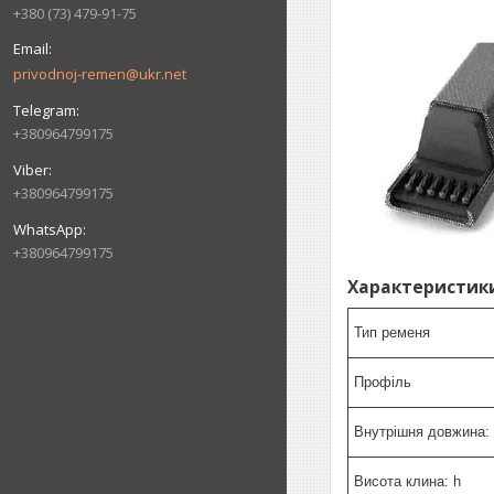
+380 (73) 479-91-75
privodnoj-remen@ukr.net
+380964799175
+380964799175
+380964799175
Характеристики
Тип ременя
Профіль
Внутрішня довжина: 
Висота клина: h