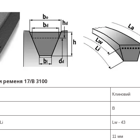
 ременя 17/B 3100
Клиновий
B
Li
Lw - 43
11 мм