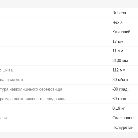
Rubena
Чехія
Клиновий
17 мм
11 мм
3100 мм
р шківа
112 мм
на швидкість
30 м/сек
атура навколишнього середовища
-30 град.
ратура навколишнього середовища
60 град.
0.19 кг
меня
Склеювання
Поліуретан