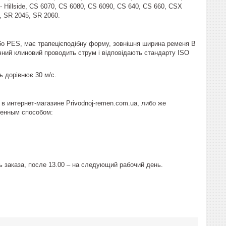
- Hillside, CS 6070, CS 6080, CS 6090, CS 640, CS 660, CSX
, SR 2045, SR 2060.
або PES, має трапецієподібну форму, зовнішня ширина ременя B
чний клиновий проводить струм і відповідають стандарту ISO
ь дорівнює 30 м/с.
в интернет-магазине Рrivodnoj-remen.com.ua, либо же
женным способом:
 заказа, после 13.00 – на следующий рабочий день.