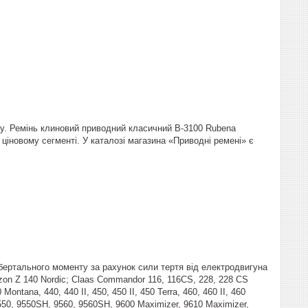
обу. Ремінь клиновий приводний класичний B-3100 Rubena
ціновому сегменті. У каталозі магазина «Приводні ремені» є
бертального моменту за рахунок сили тертя від електродвигуна
on Z 140 Nordic; Claas Commandor 116, 116CS, 228, 228 CS
 Montana, 440, 440 II, 450, 450 II, 450 Terra, 460, 460 II, 460
550, 9550SH, 9560, 9560SH, 9600 Maximizer, 9610 Maximizer,