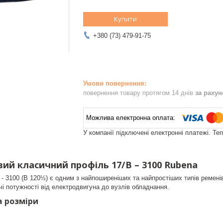
Купити
+380 (73) 479-91-75
повернення товару протягом 14 днів
за раху
У компанії підключені електронні платежі. Те
ий класичний профіль 17/B – 3100 Rubena
 - 3100 (B 120½) є одним з найпоширеніших та найпростіших типів ремені
і потужності від електродвигуна до вузлів обладнання.
a розміри