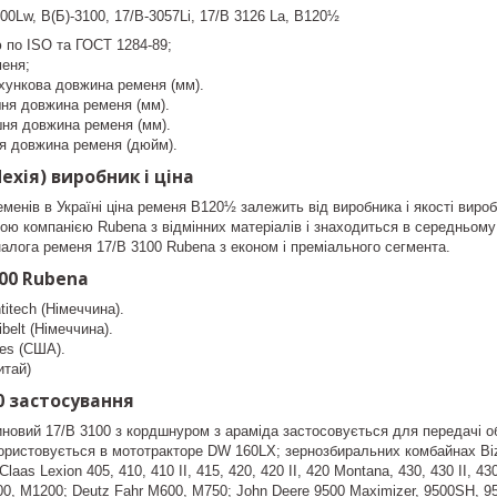
00Lw, B(Б)-3100, 17/B-3057Li, 17/B 3126 La, B120½
 по ISO та ГОСТ 1284-89;
меня;
хункова довжина ременя (мм).
шня довжина ременя (мм).
шня довжина ременя (мм).
ня довжина ременя (дюйм).
Чехія) виробник і ціна
еменів в Україні ціна ременя B120½ залежить від виробника і якості вир
ою компанією Rubena з відмінних матеріалів і знаходиться в середньому 
алога ременя 17/B 3100 Rubena з економ і преміального сегмента.
100 Rubena
titech (Німеччина).
belt (Німеччина).
es (США).
итай)
0 застосування
новий 17/B 3100 з кордшнуром з араміда застосовується для передачі о
користовується в мототракторе DW 160LX; зернозбиральних комбайнах Biz
laas Lexion 405, 410, 410 II, 415, 420, 420 II, 420 Montana, 430, 430 II, 430
00, M1200; Deutz Fahr M600, M750; John Deere 9500 Maximizer, 9500SH, 9