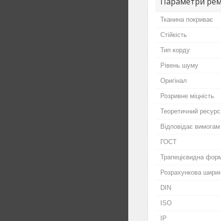
Параметри ре
Тканина покриває
Стійкість
Тип корду
Рівень шуму
Оригінал
Розривне міцність
Теоретичний ресурс
Відповідає вимогам
ГОСТ
Трапецієвидна фор
Розрахункова шири
DIN
ISO
IP