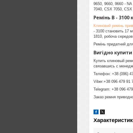
9650, 9660, 9660 - NA
7040, CSX 7050, CSX 
Ремінь B - 3100 
Клиновий ремінь при
- 3100 становить 17 
1810, робоча середови
Ремінь придатний для
Вигідно купити
Купить клиновый реме
связавшись с менедж
Телефон: +38 (096) 47
Viber:+38 096 479 91 
Telegram: +38 096 479
Заказ ремня приводн
Характеристик