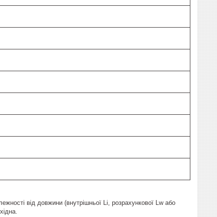
ежності від довжини (внутрішньої Li, розрахункової Lw або
хідна.