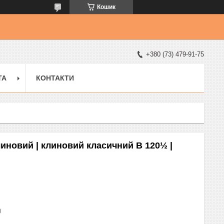
Кошик
+380 (73) 479-91-75
ТА
КОНТАКТИ
линовий | клиновий класичний B 120½ |
0