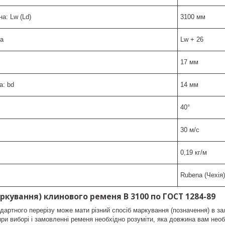
а: Lw (Ld)
3100 мм
La
Lw + 26
17 мм
а: bd
14 мм
40°
30 м/с
0,19 кг/м
Rubena (Чехія)
ркування) клинового ременя B 3100 по ГОСТ 1284-89
дартного перерізу може мати різний спосіб маркування (позначення) в зал
при виборі і замовленні ременя необхідно розуміти, яка довжина вам необ