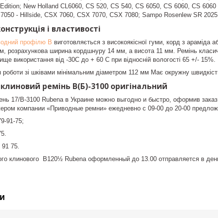
 Edition; New Holland CL6060, CS 520, CS 540, CS 6050, CS 6060, CS 6060 
7050 - Hillside, CSX 7060, CSX 7070, CSX 7080; Sampo Rosenlew SR 2025
конструкція і властивості
водний профілю B
виготовляється з високоякісної гуми, корд з араміда 
мм, розрахункова ширина кордшнуру 14 мм, а висота 11 мм. Ремінь класи
ще використання від -30С до + 60 С при відносній вологості 65 +/- 15%.
 роботи зі шківами мінімальним діаметром 112 мм Має окружну швидкіст
 клиновий ремінь B(Б)-3100 оригінальний
нь 17/B-3100 Rubena в Украине можно выгодно и быстро, оформив заказ 
ером компании «Приводные ремни» ежедневно с 09-00 до 20-00 предло
9-91-75;
75.
 91 75.
ого клинового B120½ Rubena оформленный до 13.00 отправляется в день
и