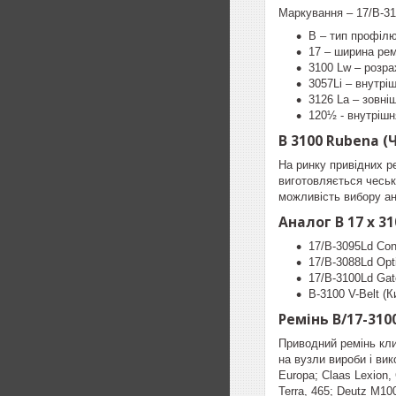
Маркування – 17/B-31
B – тип профілю
17 – ширина ре
3100 Lw – розра
3057Li – внутрі
3126 La – зовні
120½ - внутріш
B 3100 Rubena (
На ринку привідних р
виготовляється чеськ
можливість вибору ан
Аналог B 17 x 3
17/B-3095Ld Con
17/B-3088Ld Opti
17/B-3100Ld Gat
B-3100 V-Belt (К
Ремінь B/17-310
Приводний ремінь кли
на вузли вироби і ви
Europa; Claas Lexion, C
Terra, 465; Deutz M10