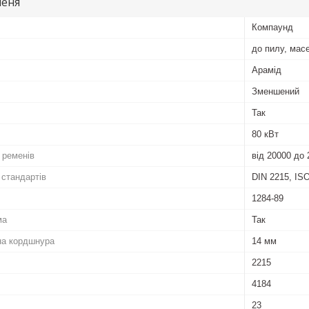
меня
Компаунд
до пилу, мас
Арамід
Зменшений
Так
80 кВт
 ременів
від 20000 до 
 стандартів
DIN 2215, ISO
1284-89
ма
Так
на кордшнура
14 мм
2215
4184
23