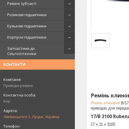
Ремені зубчасті
Роликові підшипники
Кулькові підшипники
Корпусні підшипники
Запчастини до
Сільгосптехніки
КОНТАКТИ
Привідні ремені
Ремінь клинов
Ігор
Ремінь клиновий
B/17
приводах для передач
17/B 3100 Ruben
Липинського 2, Луцьк, Україна
17 х 11 х 3100