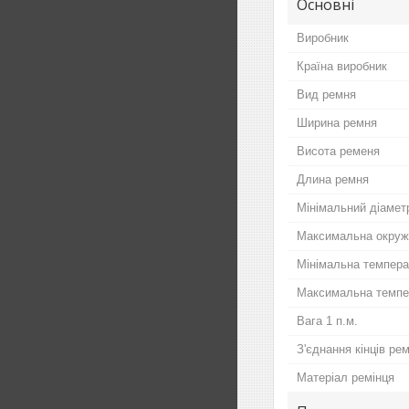
Основні
Виробник
Країна виробник
Вид ремня
Ширина ремня
Висота ременя
Длина ремня
Мінімальний діамет
Максимальна окруж
Мінімальна темпер
Максимальна темпе
Вага 1 п.м.
З'єднання кінців ре
Матеріал ремінця