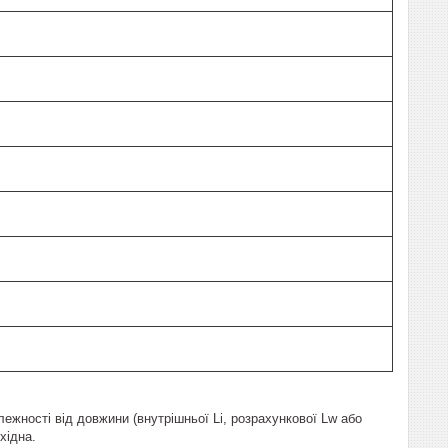
ежності від довжини (внутрішньої Li, розрахункової Lw або
хідна.