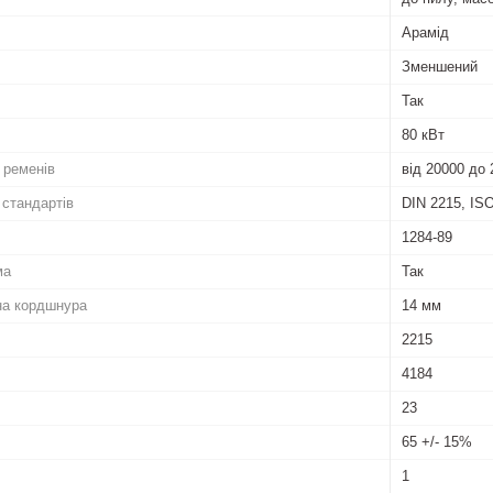
Арамід
Зменшений
Так
80 кВт
 ременів
від 20000 до 
 стандартів
DIN 2215, ISO
1284-89
ма
Так
на кордшнура
14 мм
2215
4184
23
65 +/- 15%
1