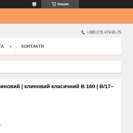
Кошик
+380 (73) 479-91-75
ТА
КОНТАКТИ
иновий | клиновий класичний B 160 | B/17–
3