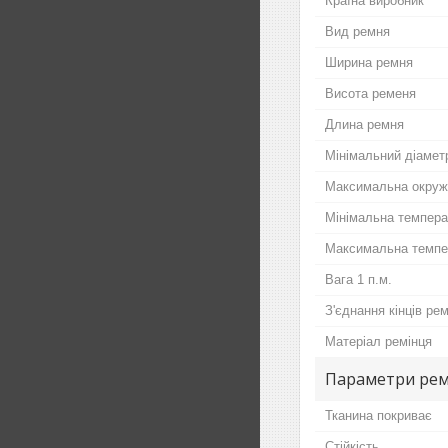
Країна виробник
Вид ремня
Ширина ремня
Висота ременя
Длина ремня
Мінімальний діамет
Максимальна окруж
Мінімальна темпер
Максимальна темпе
Вага 1 п.м.
З'єднання кінців ре
Матеріал ремінця
Параметри ре
Тканина покриває
Стійкість