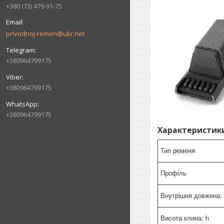
+380 (73) 479-91-75
privodnoj-remen@ukr.net
+380964799175
+380964799175
+380964799175
Характеристики
Тип ременя
Профіль
Внутрішня довжина: 
Висота клина: h