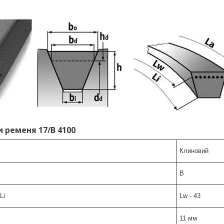
 ременя 17/B 4100
Клиновий
B
Li
Lw - 43
11 мм