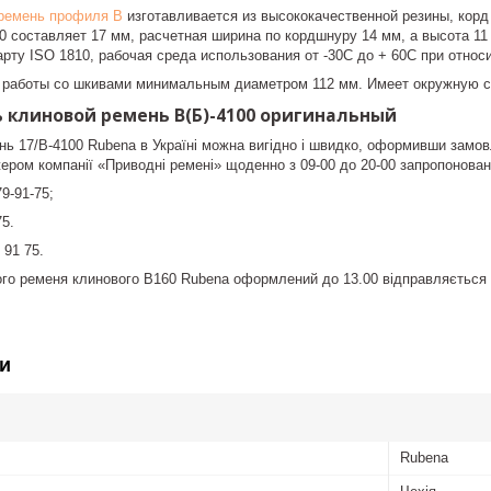
ремень профиля B
изготавливается из высококачественной резины, кор
0 составляет 17 мм, расчетная ширина по кордшнуру 14 мм, а высота 11
рту ISO 1810, рабочая среда использования от -30С до + 60С при относ
 работы со шкивами минимальным диаметром 112 мм. Имеет окружную ск
 клиновой ремень B(Б)-4100 оригинальный
нь 17/B-4100 Rubena в Україні можна вигідно і швидко, оформивши замовл
ером компанії «Приводні ремені» щоденно з 09-00 до 20-00 запропонова
9-91-75;
75.
 91 75.
о ременя клинового B160 Rubena оформлений до 13.00 відправляється в
и
Rubena