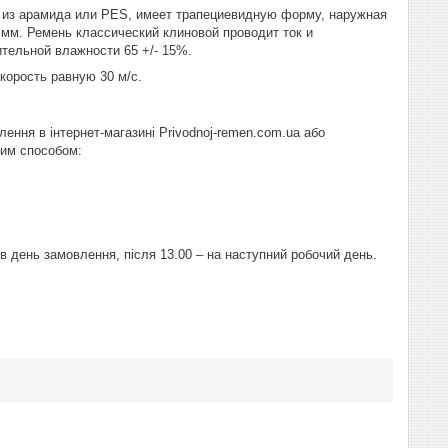
д из арамида или PES, имеет трапециевидную форму, наружная
 мм. Ремень классический клиновой проводит ток и
ительной влажности 65 +/- 15%.
орость равную 30 м/с.
ення в інтернет-магазині Рrivodnoj-remen.com.ua або
ним способом:
 день замовлення, після 13.00 – на наступний робочий день.