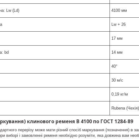
а: Lw (Ld)
4100 мм
La
Lw + 26
17 мм
а: bd
14 мм
40°
30 м/с
0,19 кг/м
Rubena (Чехія)
ркування) клинового ременя B 4100 по ГОСТ 1284-89
дартного перерізу може мати різний спосіб маркування (позначення) в зал
при виборі і замовленні ременя необхідно розуміти, яка довжина вам необ