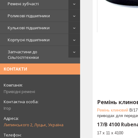
Ремені зубчасті
Роликові підшипники
Кулькові підшипники
Корпусні підшипники
Запчастини до
Сільгосптехніки
КОНТАКТИ
Привідні ремені
Ремінь клинов
Ігор
Ремінь клиновий
B/17
приводах для передач
17/B 4100 Ruben
Липинського 2, Луцьк, Україна
17 х 11 х 4100