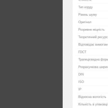
Тип корду
Рівень шуму
Оригінал
Розривне міцність
Теоретичний ресурс
Відповідає вимогам
ГОСТ
Трапецієвидна фор
Розрахункова шири
DIN
ISO
IP
Відносна вологість
Кількість в упаковці