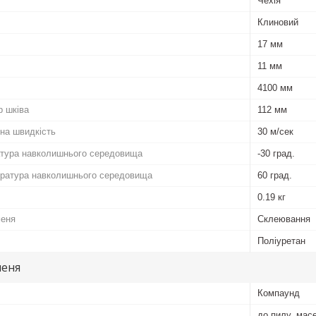
Чехія
Клиновий
17 мм
11 мм
4100 мм
р шківа
112 мм
на швидкість
30 м/сек
атура навколишнього середовища
-30 град.
ратура навколишнього середовища
60 град.
0.19 кг
меня
Склеювання
Поліуретан
меня
Компаунд
до пилу, мас