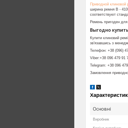
Приводной клиновой 
ширина ремня B - 410
соответствуют станда
Ремень пригоден для
Выгодно купить
Купити клиновий ремі
зв'язавшись з менедж
Телефон: +38 (096) 47
Viber:+38 096 479 91 
Telegram: +38 096 479
Замовлення приводног
Характеристик
Основні
Виробник