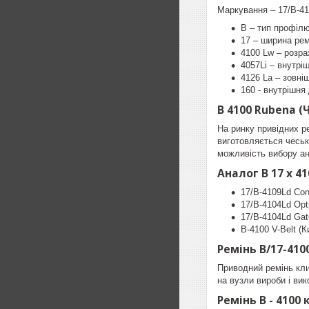
Маркування – 17/B-410
B – тип профілю
17 – ширина ре
4100 Lw – розра
4057Li – внутрі
4126 La – зовні
160 - внутрішня
B 4100 Rubena (
На ринку привідних р
виготовляється чеськ
можливість вибору ан
Аналог B 17 x 4
17/B-4109Ld Con
17/B-4104Ld Opti
17/B-4104Ld Gat
B-4100 V-Belt (К
Ремінь B/17-410
Приводний ремінь кли
на вузли вироби і ви
Ремінь B - 4100 