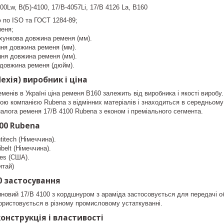
0Lw, B(Б)-4100, 17/B-4057Li, 17/B 4126 La, B160
 по ISO та ГОСТ 1284-89;
меня;
хункова довжина ременя (мм).
шня довжина ременя (мм).
шня довжина ременя (мм).
 довжина ременя (дюйм).
Чехія) виробник і ціна
еменів в Україні ціна ременя B160 залежить від виробника і якості вироб
ою компанією Rubena з відмінних матеріалів і знаходиться в середньому 
алога ременя 17/B 4100 Rubena з економ і преміального сегмента.
100 Rubena
titech (Німеччина).
belt (Німеччина).
es (США).
итай)
0 застосування
новий 17/B 4100 з кордшнуром з араміда застосовується для передачі о
користовується в різному промисловому устаткуванні.
конструкція і властивості