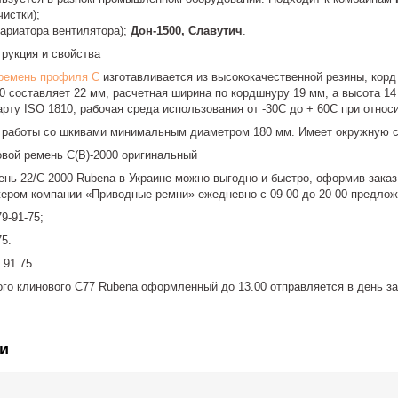
истки);
вариатора вентилятора);
Дон-1500, Славутич
.
трукция и свойства
ремень профиля C
изготавливается из высококачественной резины, кор
0 составляет 22 мм, расчетная ширина по кордшнуру 19 мм, а высота 14
рту ISO 1810, рабочая среда использования от -30С до + 60С при относ
 работы со шкивами минимальным диаметром 180 мм. Имеет окружную ск
овой ремень C(B)-2000 оригинальный
нь 22/C-2000 Rubena в Украине можно выгодно и быстро, оформив заказ 
ером компании «Приводные ремни» ежедневно с 09-00 до 20-00 предло
9-91-75;
75.
 91 75.
го клинового C77 Rubena оформленный до 13.00 отправляется в день за
и