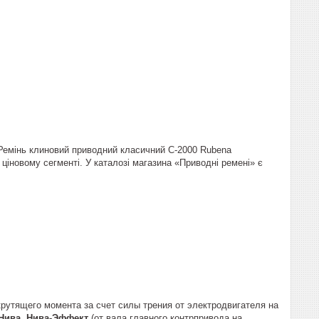
. Ремінь клиновий приводний класичний C-2000 Rubena
ціновому сегменті. У каталозі магазина «Приводні ремені» є
рутящего момента за счет силы трения от электродвигателя на
Нива, Нива-Эффект
(от вала главного контрпривода на