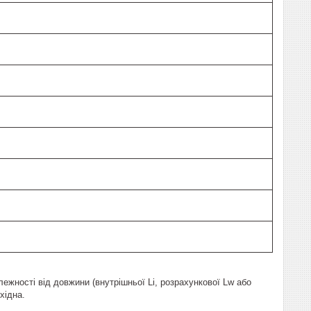
ежності від довжини (внутрішньої Li, розрахункової Lw або
хідна.