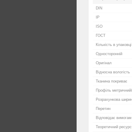
DIN
IP
ISO
ГОСТ
Кількість в упаковці
Односторонній
Оригінал
Відносна вологість
Тканина покриває
Профіль метричний
Розрахункова шири
Перетин
Відповідає вимогам
Теоретичний ресурс