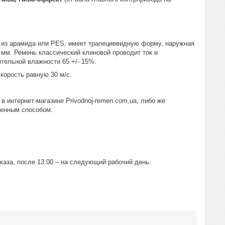
д из арамида или PES, имеет трапециевидную форму, наружная
 мм. Ремень классический клиновой проводит ток и
ительной влажности 65 +/- 15%.
орость равную 30 м/с.
в интернет-магазине Рrivodnoj-remen.com.ua, либо же
женным способом:
каза, после 13.00 – на следующий рабочий день.