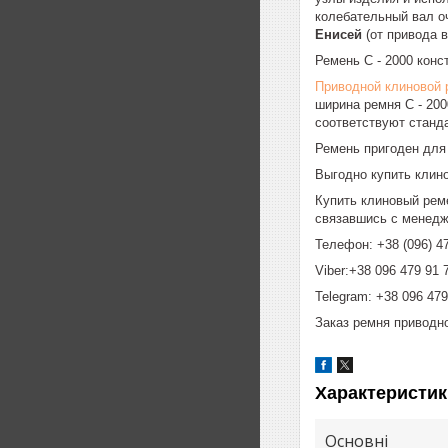
колебательный вал оч
Енисей
(от привода 
Ремень C - 2000 конс
Приводной клиновой 
ширина ремня C - 200
соответствуют станда
Ремень пригоден для
Выгодно купить клин
Купить клиновый реме
связавшись с менедж
Телефон: +38 (096) 47
Viber:+38 096 479 91 
Telegram: +38 096 479
Заказ ремня приводно
Характеристик
Основні