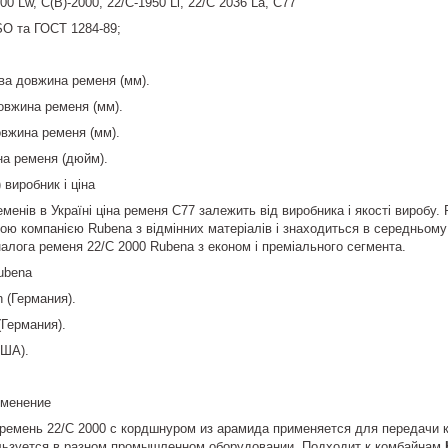
0 Lw, C(В)-2000, 22/C-1950 Li, 22/C 2036 La, C77
SO та ГОСТ 1284-89;
ва довжина ременя (мм).
довжина ременя (мм).
овжина ременя (мм).
на ременя (дюйм).
 виробник і ціна
еменів в Україні ціна ременя C77 залежить від виробника і якості виробу
ою компанією Rubena з відмінних матеріалів і знаходиться в середньому 
алога ременя 22/C 2000 Rubena з економ і преміального сегмента.
ubena
h (Германия).
(Германия).
США).
именение
ремень 22/C 2000 с кордшнуром из арамида применяется для передачи к
льзуется в разном промышленном оборудовании. Подходит к комбайнам