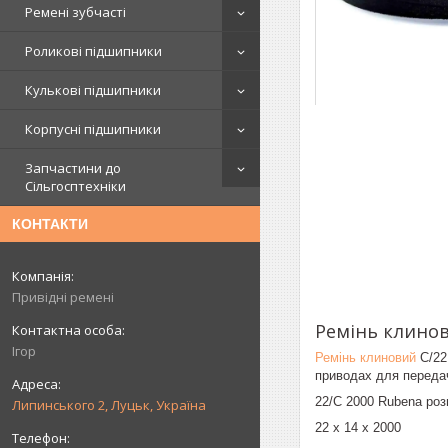
Ремені зубчасті
Роликові підшипники
Кулькові підшипники
Корпусні підшипники
Запчастини до
Сільгосптехніки
КОНТАКТИ
Привідні ремені
Ремінь клинов
Ігор
Ремінь клиновий
C/22
приводах для передач
22/C 2000 Rubena роз
Липинського 2, Луцьк, Україна
22 х 14 х 2000