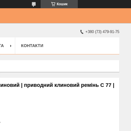
Кошик
+380 (73) 479-91-75
ТА
КОНТАКТИ
линовий | приводний клиновий ремінь C 77 |
7