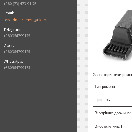
+380 (73) 479-91-75
privodnoj-remen@ukr.net
+380964799175
+380964799175
+380964799175
Характеристики реме
Тип ременя
Профіль
Внутрішня довжина: 
Висота клина: h