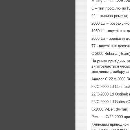
Маркування – 22/C-200
C – тип профілю по I
22 – ширина ременя;
2000 Lw – розрахунко
1950 Li – внутрішня 
2036 La – зовнішня д
77 - внутрішня довжи
C 2000 Rubena (Чехія)
На ринку привідних р
виготовляється чеськ
можливість вибору ан
Аналог C 22 x 2000 R
22/C-2000 Ld Contitec
22/C-2000 Ld Optibelt 
22/C-2000 Ld Gates (
C-2000 V-Belt (Китай)
Ремень C/22-2000 пр
Клиновый приводной 
узлы изделия и испо