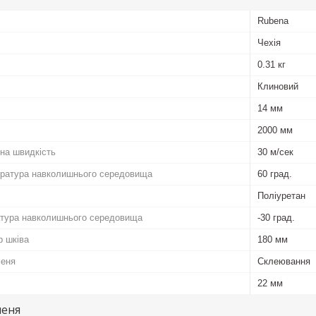
Rubena
Чехія
0.31 кг
Клиновий
14 мм
2000 мм
на швидкість
30 м/сек
ратура навколишнього середовища
60 град.
Поліуретан
атура навколишнього середовища
-30 град.
р шківа
180 мм
меня
Склеювання
22 мм
меня