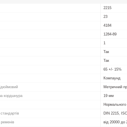
2215
23
4184
1284-89
1
Так
Так
65 +/- 15%
Компаунд
/дюймовий
Метричний п
на кордшнура
19 мм
Нормального 
 стандартів
DIN 2215, ISO
 ременів
від 20000 до 