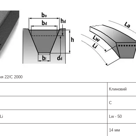
ня 22/C 2000
Клиновий
C
Li
Lw - 50
14 мм