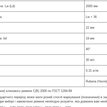
а: Lw (Ld)
2000 мм
La
Lw + 36
22 мм
а: bd
19 мм
40°
30 м/с
0,31 кг/м
Rubena (Чехія)
ня) клинового ременя C(B) 2000 по ГОСТ 1284-89
дартного перерізу може мати різний спосіб маркування (позначення) в зал
при виборі і замовленні ременя необхідно розуміти, яка довжина вам необ