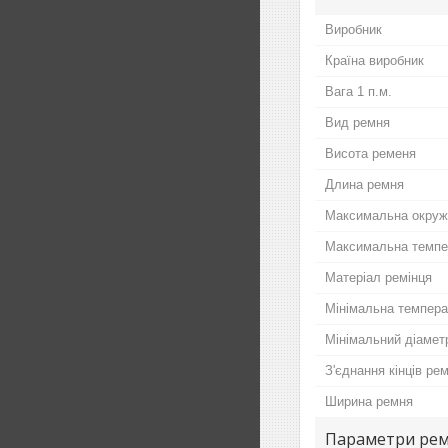
Виробник
Країна виробник
Вага 1 п.м.
Вид ремня
Висота ременя
Длина ремня
Максимальна окруж
Максимальна темпе
Матеріал ремінця
Мінімальна темпер
Мінімальний діамет
З'єднання кінців ре
Ширина ремня
Параметри ре