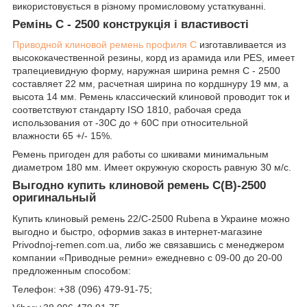
використовується в різному промисловому устаткуванні.
Ремінь C - 2500 конструкція і властивості
Приводной клиновой ремень профиля C
изготавливается из
высококачественной резины, корд из арамида или PES, имеет
трапециевидную форму, наружная ширина ремня C - 2500
составляет 22 мм, расчетная ширина по кордшнуру 19 мм, а
высота 14 мм. Ремень классический клиновой проводит ток и
соответствуют стандарту ISO 1810, рабочая среда
использования от -30С до + 60С при относительной
влажности 65 +/- 15%.
Ремень пригоден для работы со шкивами минимальным
диаметром 180 мм. Имеет окружную скорость равную 30 м/с.
Выгодно купить клиновой ремень C(B)-2500
оригинальный
Купить клиновый ремень 22/C-2500 Rubena в Украине можно
выгодно и быстро, оформив заказ в интернет-магазине
Рrivodnoj-remen.com.ua, либо же связавшись с менеджером
компании «Приводные ремни» ежедневно с 09-00 до 20-00
предложенным способом:
Телефон: +38 (096) 479-91-75;