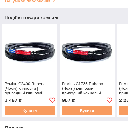
Всі умови повернення
Подібні товари компанії
Ремінь C2400 Rubena
Ремінь C1735 Rubena
Ремі
(Чехія) клиновий |
(Чехія) клиновий |
(Чех
приводний клиновий
приводний клиновий
прив
ремінь C 92.5 | 22/C -
ремінь C 66.5 | 22/C -
ремі
1 467
967
2 2
₴
₴
2400 | С(В)-2400
1735 | С(В)-1735
3900
Купити
Купити