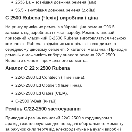
2536 La – зовнішня довжина ременя (мм).
96.5 - внутрішня довжина ременя (дюйм).
C 2500 Rubena (Чехія) виробник і ціна
На ринку привідних ременів в Україні ціна ременя C96.5
залежить від виробника і якості виробу. Ремінь клиновий
приводний класичний C-2500 Rubena виготовляється чеською
компанією Rubena з відмінних матеріалів і знаходиться в
середньому ціновому сегменті. У каталозі магазина «Приводні
ремені» є можливість вибору аналога ременя 22/C 2500
Rubena з економ і преміального сегмента.
Аналог C 22 x 2500 Rubena
22/C-2500 Ld Contitech (Німеччина).
22/C-2500 Ld Optibelt (Німеччина).
22/C-2500 Ld Gates (США).
C-2500 V-Belt (Китай)
Ремінь C/22-2500 застосування
Приводний ремінь клиновий 22/C 2500 з кордшнуром з
араміда застосовується для передачі обертального моменту
за рахунок сили тертя від електродвигуна на вузли вироби і