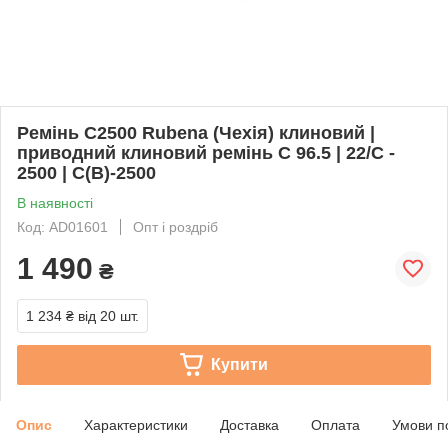
Ремінь C2500 Rubena (Чехія) клиновий |
приводний клиновий ремінь C 96.5 | 22/C -
2500 | С(В)-2500
В наявності
Код: AD01601
Опт і роздріб
1 490
₴
1 234 ₴
від 20 шт.
Купити
Опис
Характеристики
Доставка
Оплата
Умови п