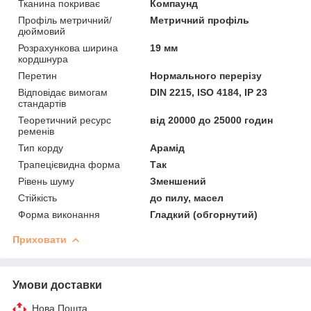
Тканина покриває
Компаунд
Профіль метричний/
Метричний профіль
дюймовий
Розрахункова ширина
19 мм
кордшнура
Перетин
Нормального перерізу
Відповідає вимогам
DIN 2215, ISO 4184, IP 23
стандартів
Теоретичний ресурс
від 20000 до 25000 годин
ременів
Тип корду
Арамід
Трапецієвидна форма
Так
Рівень шуму
Зменшений
Стійкість
до пилу, масел
Форма виконання
Гладкий (обгорнутий)
Приховати
Умови доставки
Нова Пошта