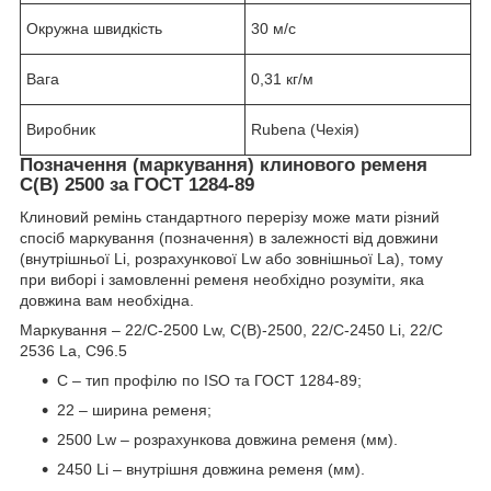
Окружна швидкість
30 м/с
Вага
0,31 кг/м
Виробник
Rubena (Чехія)
Позначення (маркування) клинового ременя
C(B) 2500 за ГОСТ 1284-89
Клиновий ремінь стандартного перерізу може мати різний
спосіб маркування (позначення) в залежності від довжини
(внутрішньої Li, розрахункової Lw або зовнішньої La), тому
при виборі і замовленні ременя необхідно розуміти, яка
довжина вам необхідна.
Маркування – 22/C-2500 Lw, C(В)-2500, 22/C-2450 Li, 22/C
2536 La, C96.5
C – тип профілю по ISO та ГОСТ 1284-89;
22 – ширина ременя;
2500 Lw – розрахункова довжина ременя (мм).
2450 Li – внутрішня довжина ременя (мм).