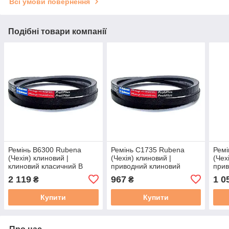
Всі умови повернення
Подібні товари компанії
Ремінь B6300 Rubena
Ремінь C1735 Rubena
Ремі
(Чехія) клиновий |
(Чехія) клиновий |
(Чех
клиновий класичний B
приводний клиновий
прив
246½ | B/17– 6300 |
ремінь C 66.5 | 22/C -
ремі
2 119
967
1 0
₴
₴
В(Б)-6300
1735 | С(В)-1735
С(В)
Купити
Купити