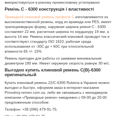
використовується в різному промисловому устаткуванні.
Ремінь C - 6300 конструкція і властивості
Приводной клиновой ремень профиля C
изготавливается из
высококачественной резины, корд из арамида или PES, имеет
трапециевидную форму, наружная ширина ремня C - 6300
составляет 22 мм, расчетная ширина по кордшнуру 19 мм, а
высота 14 мм. Ремень классический клиновой проводит ток и
соответствуют стандарту ISO 1810, рабочая среда
использования от -30С до + 60С при относительной
влажности 65 +/- 15%.
Ремень пригоден для работы со шкивами минимальным
диаметром 180 мм. Имеет окружную скорость равную 30 м/с.
Выгодно купить клиновой ремень C(B)-6300
оригинальный
Купить клиновый ремень 22/C-6300 Rubena в Украине можно
выгодно и быстро, оформив заказ в интернет-магазине
Рrivodnoj-remen.com.ua, либо же связавшись с менеджером
компании «Приводные ремни» ежедневно с 09-00 до 20-00
предложенным способом:
Телефон: +38 (096) 479-91-75;