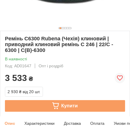
Ремінь C6300 Rubena (Чехія) клиновий |
приводний клиновий ремінь C 246 | 22/C -
6300 | С(В)-6300
В наявності
Код: AD01647
Опт і роздріб
3 533
₴
2 930 ₴
від 20 шт.
Купити
Опис
Характеристики
Доставка
Оплата
Умови п