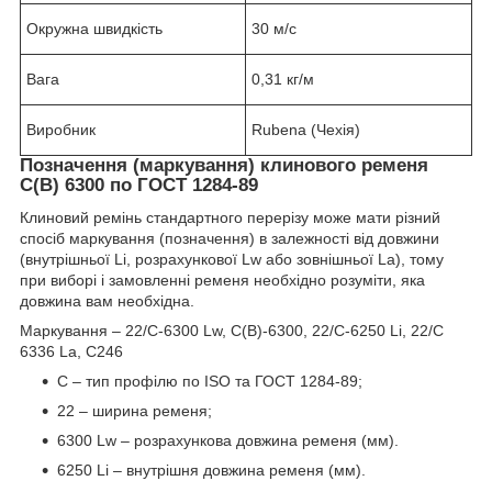
Окружна швидкість
30 м/с
Вага
0,31 кг/м
Виробник
Rubena (Чехія)
Позначення (маркування) клинового ременя
C(B) 6300 по ГОСТ 1284-89
Клиновий ремінь стандартного перерізу може мати різний
спосіб маркування (позначення) в залежності від довжини
(внутрішньої Li, розрахункової Lw або зовнішньої La), тому
при виборі і замовленні ременя необхідно розуміти, яка
довжина вам необхідна.
Маркування – 22/C-6300 Lw, C(В)-6300, 22/C-6250 Li, 22/C
6336 La, C246
C – тип профілю по ISO та ГОСТ 1284-89;
22 – ширина ременя;
6300 Lw – розрахункова довжина ременя (мм).
6250 Li – внутрішня довжина ременя (мм).