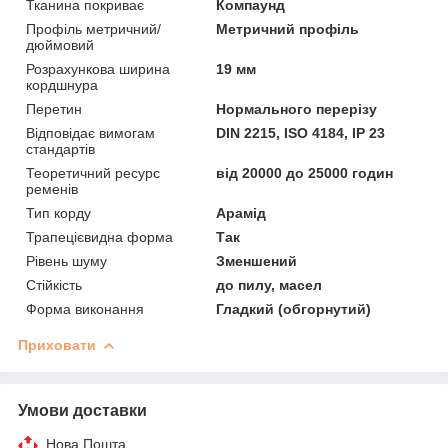
Тканина покриває
Компаунд
Профіль метричний/
Метричний профіль
дюймовий
Розрахункова ширина
19 мм
кордшнура
Перетин
Нормального перерізу
Відповідає вимогам
DIN 2215, ISO 4184, IP 23
стандартів
Теоретичний ресурс
від 20000 до 25000 годин
ременів
Тип корду
Арамід
Трапецієвидна форма
Так
Рівень шуму
Зменшений
Стійкість
до пилу, масел
Форма виконання
Гладкий (обгорнутий)
Приховати
Умови доставки
Нова Пошта