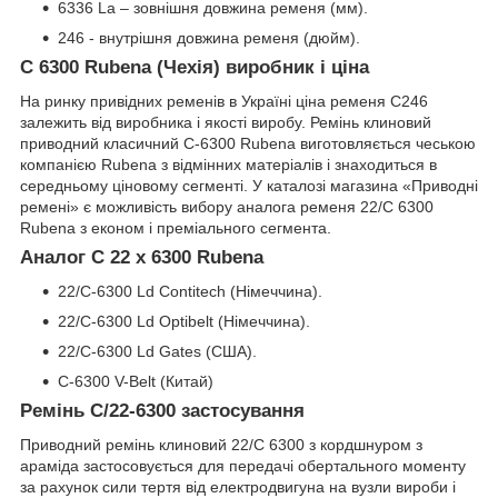
6336 La – зовнішня довжина ременя (мм).
246 - внутрішня довжина ременя (дюйм).
C 6300 Rubena (Чехія) виробник і ціна
На ринку привідних ременів в Україні ціна ременя C246
залежить від виробника і якості виробу. Ремінь клиновий
приводний класичний C-6300 Rubena виготовляється чеською
компанією Rubena з відмінних матеріалів і знаходиться в
середньому ціновому сегменті. У каталозі магазина «Приводні
ремені» є можливість вибору аналога ременя 22/C 6300
Rubena з економ і преміального сегмента.
Аналог C 22 x 6300 Rubena
22/C-6300 Ld Contitech (Німеччина).
22/C-6300 Ld Optibelt (Німеччина).
22/C-6300 Ld Gates (США).
C-6300 V-Belt (Китай)
Ремінь C/22-6300 застосування
Приводний ремінь клиновий 22/C 6300 з кордшнуром з
араміда застосовується для передачі обертального моменту
за рахунок сили тертя від електродвигуна на вузли вироби і