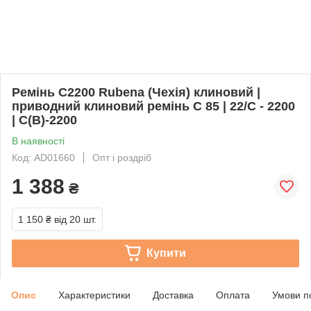
Ремінь C2200 Rubena (Чехія) клиновий |
приводний клиновий ремінь C 85 | 22/C - 2200
| С(В)-2200
В наявності
Код: AD01660
Опт і роздріб
1 388
₴
1 150 ₴
від 20 шт.
Купити
Опис
Характеристики
Доставка
Оплата
Умови п