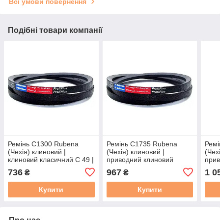
Всі умови повернення
Подібні товари компанії
Ремінь C1300 Rubena
Ремінь C1735 Rubena
Ремі
(Чехія) клиновий |
(Чехія) клиновий |
(Чех
клиновий класичний C 49 |
приводний клиновий
прив
C/22- 1300 | С(В)-1300
ремінь C 66.5 | 22/C -
ремі
736
967
1 0
₴
₴
1735 | С(В)-1735
С(В)
Купити
Купити