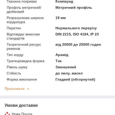
Тканина покриває
Компаунд
Профіль метричний/
Метричний профіль
дюймовий
Розрахункова ширина
19 мм
кордшнура
Перетин
Нормального перерізу
Відповідає вимогам
DIN 2215, ISO 4184, IP 23
стандартів
Теоретичний ресурс
від 20000 до 25000 годин
ременів
Тип корду
Арамід
Трапецієвидна форма
Так
Рівень шуму
Зменшений
Стійкість
до пилу, масел
Форма виконання
Гладкий (обгорнутий)
Приховати
Умови доставки
Нова Пошта