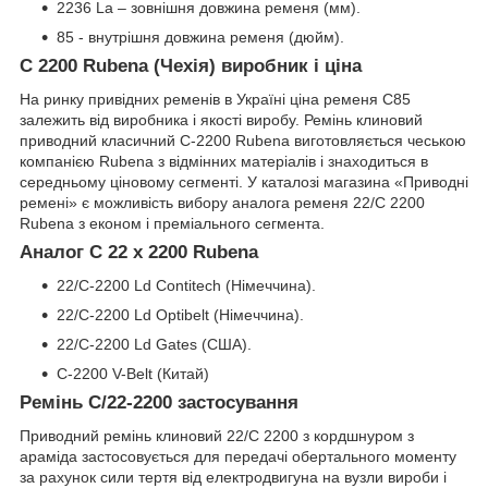
2236 La – зовнішня довжина ременя (мм).
85 - внутрішня довжина ременя (дюйм).
C 2200 Rubena (Чехія) виробник і ціна
На ринку привідних ременів в Україні ціна ременя C85
залежить від виробника і якості виробу. Ремінь клиновий
приводний класичний C-2200 Rubena виготовляється чеською
компанією Rubena з відмінних матеріалів і знаходиться в
середньому ціновому сегменті. У каталозі магазина «Приводні
ремені» є можливість вибору аналога ременя 22/C 2200
Rubena з економ і преміального сегмента.
Аналог C 22 x 2200 Rubena
22/C-2200 Ld Contitech (Німеччина).
22/C-2200 Ld Optibelt (Німеччина).
22/C-2200 Ld Gates (США).
C-2200 V-Belt (Китай)
Ремінь C/22-2200 застосування
Приводний ремінь клиновий 22/C 2200 з кордшнуром з
араміда застосовується для передачі обертального моменту
за рахунок сили тертя від електродвигуна на вузли вироби і