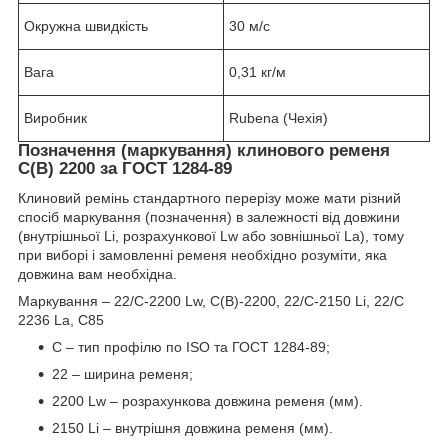
Окружна швидкість
30 м/с
Вага
0,31 кг/м
Виробник
Rubena (Чехія)
Позначення (маркування) клинового ременя
C(B) 2200 за ГОСТ 1284-89
Клиновий ремінь стандартного перерізу може мати різний
спосіб маркування (позначення) в залежності від довжини
(внутрішньої Li, розрахункової Lw або зовнішньої La), тому
при виборі і замовленні ременя необхідно розуміти, яка
довжина вам необхідна.
Маркування – 22/C-2200 Lw, C(В)-2200, 22/C-2150 Li, 22/C
2236 La, C85
C – тип профілю по ISO та ГОСТ 1284-89;
22 – ширина ременя;
2200 Lw – розрахункова довжина ременя (мм).
2150 Li – внутрішня довжина ременя (мм).