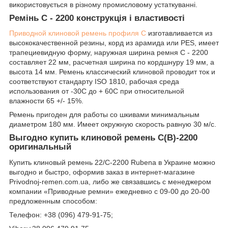
використовується в різному промисловому устаткуванні.
Ремінь C - 2200 конструкція і властивості
Приводной клиновой ремень профиля C
изготавливается из
высококачественной резины, корд из арамида или PES, имеет
трапециевидную форму, наружная ширина ремня C - 2200
составляет 22 мм, расчетная ширина по кордшнуру 19 мм, а
высота 14 мм. Ремень классический клиновой проводит ток и
соответствуют стандарту ISO 1810, рабочая среда
использования от -30С до + 60С при относительной
влажности 65 +/- 15%.
Ремень пригоден для работы со шкивами минимальным
диаметром 180 мм. Имеет окружную скорость равную 30 м/с.
Выгодно купить клиновой ремень C(B)-2200
оригинальный
Купить клиновый ремень 22/C-2200 Rubena в Украине можно
выгодно и быстро, оформив заказ в интернет-магазине
Рrivodnoj-remen.com.ua, либо же связавшись с менеджером
компании «Приводные ремни» ежедневно с 09-00 до 20-00
предложенным способом:
Телефон: +38 (096) 479-91-75;