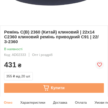
Ремінь С(В) 2360 (Китай) клиновий | 22х14
C2360 клиновий ремінь приводний C91 | 22/
З-2360
В наявності
Код: AD02333
Опт і роздріб
431
₴
355 ₴
від 20 шт.
Купити
Опис
Характеристики
Доставка
Оплата
Умови п