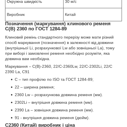
Окружна швидкість
30 м/с
Виробник
Китай
Позначення (маркування) клинового ременя
С(В) 2360 по ГОСТ 1284-89
Клиновий ремінь стандартного перерізу може мати різний
спосіб маркування (позначення) в залежності від довжини
(внутрішньої Li, розрахункової Lw або зовнішньої La), тому
при виборі і замовленні ременя необхідно розуміти, яка
довжина вам необхідна.
Маркування – С(В)-2360, 22/C-2360Lw, 22/C-2302Li, 22/C
2390 La, C91
C – тип профілю по ISO та ГОСТ 1284-89;
22 – ширина ременя;
2360 Lw – розрахункова довжина ременя (мм).
2302Li – внутрішня довжина ременя (мм).
2390 La – зовнішня довжина ременя (мм).
91 - внутрішня довжина ременя (дюйм).
С2360 (Китай) виробник і ціна