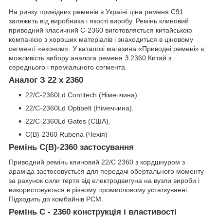
На ринку привідних ременів в Україні ціна ременя C91
залежить від виробника і якості виробу. Ремінь клиновий
приводний класичний C-2360 виготовляється китайською
компанією з хороших матеріалів і знаходиться в ціновому
сегменті «економ». У каталозі магазина «Приводні ремені» є
можливість вибору аналога ременя З 2360 Китай з
середнього і преміального сегмента.
Аналог З 22 x 2360
22/C-2360Ld Contitech (Німеччина).
22/C-2360Ld Optibelt (Німеччина).
22/C-2360Ld Gates (США).
С(В)-2360 Rubena (Чехія)
Ремінь C(B)-2360 застосування
Приводний ремінь клиновий 22/C 2360 з кордшнуром з
араміда застосовується для передачі обертального моменту
за рахунок сили тертя від електродвигуна на вузли вироби і
використовується в різному промисловому устаткуванні.
Підходить до комбайнів РСМ.
Ремінь C - 2360 конструкція і властивості