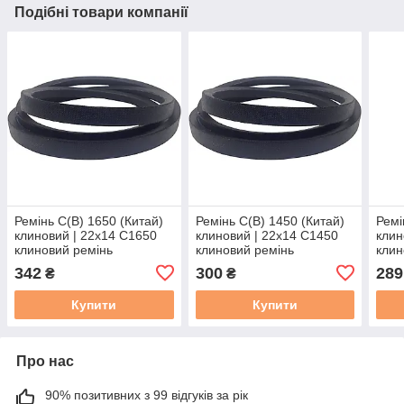
Подібні товари компанії
Ремінь С(В) 1650 (Китай)
Ремінь С(В) 1450 (Китай)
Ремі
клиновий | 22х14 C1650
клиновий | 22х14 C1450
клин
клиновий ремінь
клиновий ремінь
клин
приводний C63 | 22/
приводний C55 | 22/
прив
342
300
289
₴
₴
З-1650
З-1450
З-14
Купити
Купити
Про нас
90% позитивних з 99 відгуків за рік