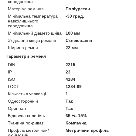
середовища
Матеріал ремінця
Поліуретан
Мінімальна температура
-30 град.
навколишнього
середовища
Мінімальний діаметр шківа
180 мм
З'єднання кінців ременя
Склеювання
Ширина ремня
22 мм
Параметри ременя
DIN
2215
IP
23
ISO
4184
ГОСТ
1284-89
Кількість в упаковці
1
Односторонній
Так
Оригінал
Так
Відносна вологість
65 +/- 15%
Тканина покриває
Компаунд
Профіль метричний/
Метричний профіль
дюймовий