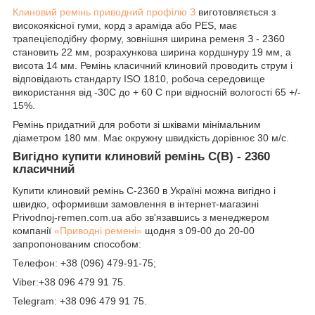
Клиновий ремінь приводний профілю З
виготовляється з
високоякісної гуми, корд з араміда або PES, має
трапецієподібну форму, зовнішня ширина ременя З - 2360
становить 22 мм, розрахункова ширина кордшнуру 19 мм, а
висота 14 мм. Ремінь класичний клиновий проводить струм і
відповідають стандарту ISO 1810, робоча середовище
використання від -30С до + 60 С при відносній вологості 65 +/-
15%.
Ремінь придатний для роботи зі шківами мінімальним
діаметром 180 мм. Має окружну швидкість дорівнює 30 м/с.
Вигідно купити клиновий ремінь С(В) - 2360
класичний
Купити клиновий ремінь C-2360 в Україні можна вигідно і
швидко, оформивши замовлення в інтернет-магазині
Рrivodnoj-remen.com.ua або зв'язавшись з менеджером
компанії
«Приводні ремені»
щодня з 09-00 до 20-00
запропонованим способом:
Телефон: +38 (096) 479-91-75;
Viber:+38 096 479 91 75.
Telegram: +38 096 479 91 75.