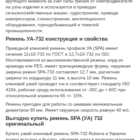
крутящего момента за счет силы трения от электродвигателя
на узлы изделия и используется в приводах
сельскохозяйственных машин, судостроении, привода
компрессоров, станкостроении, вентиляцинного
оборудования, горнодобывающей и тяжелой
промышленности.
Ремень УА-732 конструкция и свойства
Приводной клиновой ремень профиля УА (SPA) имеет
сечение 11х10-732 по ГОСТ и 12,7х10-732 по ISO.
Изготавливается из высококачественной резины, корд из
арамида или PES, имеет трапециевидную форму, наружная
ширина ремня SPA-732 составляет 12,7 мм, расчетная
ширина по кордшнуру 11 мм, а высота 10 мм. Ремень
клиновой узкий проводит ток и соответствуют стандарту ISO
4184, рабочая среда использования от -30С до + 60С при
относительной влажности 65 +/- 15%.
Ремень пригоден для работы со шкивами минимальным
диаметром 90 мм. Имеет окружную скорость равную 40 м/с.
Выгодно купить ремень SPA (УА) 732
оригинальный
Купить узкий клиновый ремень SPA-732 Rubena в Украине
можно выгодно и быстро, оформив заказ в интернет-магазине