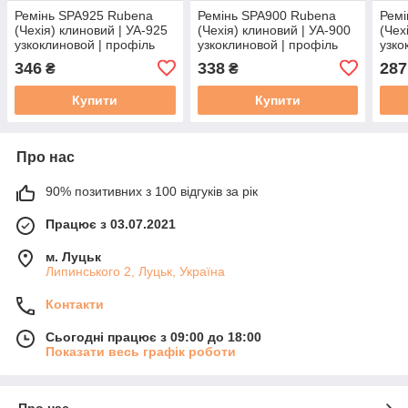
Ремінь SPA925 Rubena
Ремінь SPA900 Rubena
Ремі
(Чехія) клиновий | УА-925
(Чехія) клиновий | УА-900
(Чех
узкоклиновой | профіль
узкоклиновой | профіль
узко
SPA - 925
SPA - 900
SPA 
346
338
287
₴
₴
Купити
Купити
Про нас
90% позитивних з 100 відгуків за рік
Працює з 03.07.2021
м. Луцьк
Липинського 2, Луцьк, Україна
Контакти
Сьогодні працює з 09:00 до 18:00
Показати весь графік роботи
Про нас