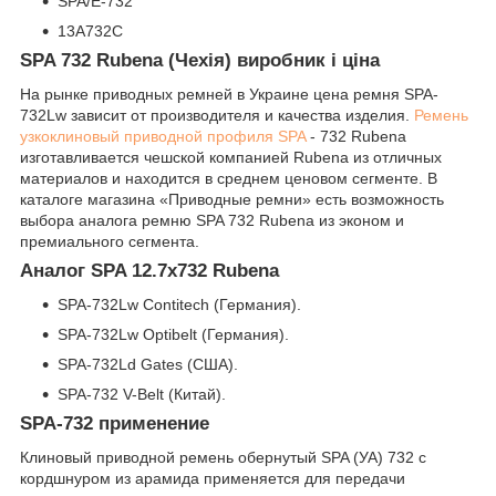
ЅРА/E-732
13А732С
SPA 732 Rubena (Чехія) виробник і ціна
На рынке приводных ремней в Украине цена ремня SPA-
732Lw зависит от производителя и качества изделия.
Ремень
узкоклиновый приводной профиля SPA
- 732 Rubena
изготавливается чешской компанией Rubena из отличных
материалов и находится в среднем ценовом сегменте. В
каталоге магазина «Приводные ремни» есть возможность
выбора аналога ремню SPA 732 Rubena из эконом и
премиального сегмента.
Аналог SPA 12.7x732 Rubena
SPA-732Lw Contitech (Германия).
SPA-732Lw Optibelt (Германия).
SPA-732Ld Gates (США).
SPA-732 V-Belt (Китай).
SPA-732 применение
Клиновый приводной ремень обернутый SPA (УА) 732 с
кордшнуром из арамида применяется для передачи