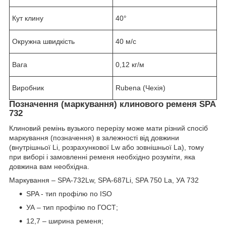
Кут клину
40°
Окружна швидкість
40 м/с
Вага
0,12 кг/м
Виробник
Rubena (Чехія)
Позначення (маркування) клинового ременя SPA
732
Клиновий ремінь вузького перерізу може мати різний спосіб
маркування (позначення) в залежності від довжини
(внутрішньої Li, розрахункової Lw або зовнішньої La), тому
при виборі і замовленні ременя необхідно розуміти, яка
довжина вам необхідна.
Маркування – SPA-732Lw, SPA-687Li, SPA 750 La, УА 732
SPA - тип профілю по ISO
УА – тип профілю по ГОСТ;
12,7 – ширина ременя;