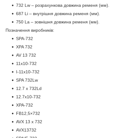
732 Lw – розрахункова довжина ременя (мм).
687 Li – внутрішня довжина ременя (мм).
750 La – зовнішня довжина ременя (мм).
Позначення виробників:
SPA-732
XPA 732
AV 13 732
11x10-732
I-11х10-732
SPA 732Lw
12.7 x 732Ld
12.7x10-732
XPA-732
FB12,5×732
AVX 13 x 732
AVX13732