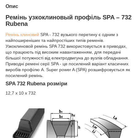
Опис
Ремінь узкоклиновый профіль SPA – 732
Rubena
Ремінь клиновий
SPA - 732 вузького перетину є одним з
найпоширеніших та найпростіших типів ременів.
Узкоклиновой ремінь SPA 732 використовується в приводах,
що працюють під високим навантаженням, для передачі
більшої потужності від електродвигуна до вузлів обладнання.
Приводні ремені серії SPA - це посилений варіант класичних
виробів профілю A. Super power A (SPA) розшифровується як
посилений ремінь.
SPA 732 Rubena розміри
12,7 х 10 х 732