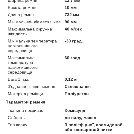
Ширина ремня
12.7 мм
Висота ременя
10 мм
Длина ремня
732 мм
Мінімальний діаметр шківа
90 мм
Максимальна окружна
40 м/сек
швидкість
Мінімальна температура
-30 град.
навколишнього
середовища
Максимальна
60 град.
температура
навколишнього
середовища
Вага 1 п.м.
0.12 кг
З'єднання кінців ременя
Склеювання
Матеріал ремінця
Поліуретан
Параметри ременя
Тканина покриває
Компаунд
Стійкість
до пилу, масел
Тип корду
З поліефірної, арамидовой
або кевларовой нитки