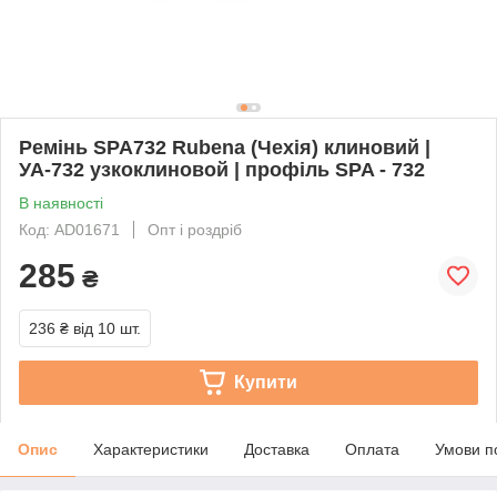
Ремінь SPA732 Rubena (Чехія) клиновий |
УА-732 узкоклиновой | профіль SPA - 732
В наявності
Код: AD01671
Опт і роздріб
285
₴
236 ₴
від 10 шт.
Купити
Опис
Характеристики
Доставка
Оплата
Умови п