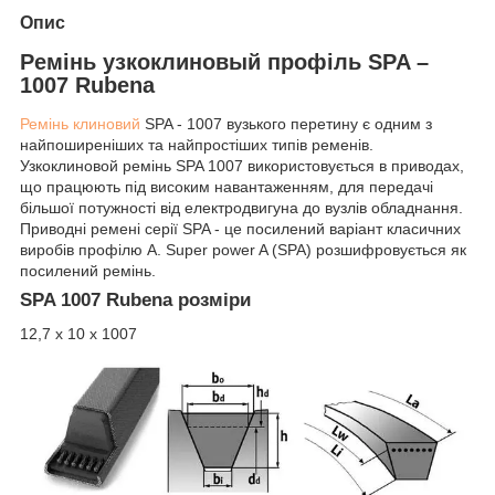
Опис
Ремінь узкоклиновый профіль SPA –
1007 Rubena
Ремінь клиновий
SPA - 1007 вузького перетину є одним з
найпоширеніших та найпростіших типів ременів.
Узкоклиновой ремінь SPA 1007 використовується в приводах,
що працюють під високим навантаженням, для передачі
більшої потужності від електродвигуна до вузлів обладнання.
Приводні ремені серії SPA - це посилений варіант класичних
виробів профілю A. Super power A (SPA) розшифровується як
посилений ремінь.
SPA 1007 Rubena розміри
12,7 х 10 х 1007