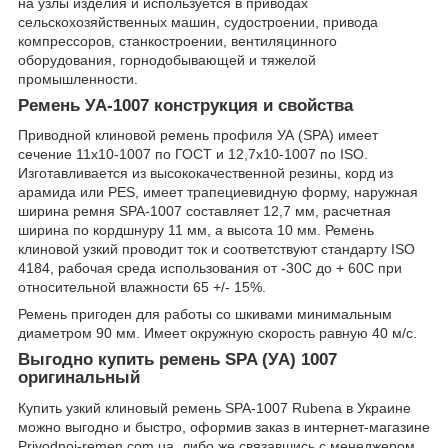
на узлы изделия и используется в приводах
сельскохозяйственных машин, судостроении, привода
компрессоров, станкостроении, вентиляцинного
оборудования, горнодобывающей и тяжелой
промышленности.
Ремень УА-1007 конструкция и свойства
Приводной клиновой ремень профиля УА (SPA) имеет
сечение 11х10-1007 по ГОСТ и 12,7х10-1007 по ISO.
Изготавливается из высококачественной резины, корд из
арамида или PES, имеет трапециевидную форму, наружная
ширина ремня SPA-1007 составляет 12,7 мм, расчетная
ширина по кордшнуру 11 мм, а высота 10 мм. Ремень
клиновой узкий проводит ток и соответствуют стандарту ISO
4184, рабочая среда использования от -30С до + 60С при
относительной влажности 65 +/- 15%.
Ремень пригоден для работы со шкивами минимальным
диаметром 90 мм. Имеет окружную скорость равную 40 м/с.
Выгодно купить ремень SPA (УА) 1007
оригинальный
Купить узкий клиновый ремень SPA-1007 Rubena в Украине
можно выгодно и быстро, оформив заказ в интернет-магазине
Рrivodnoj-remen.com.ua, либо же связавшись с менеджером