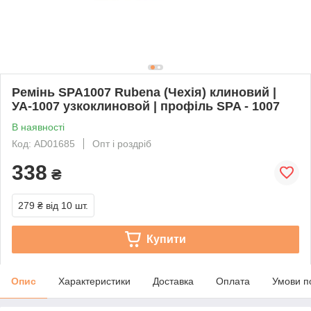
Ремінь SPA1007 Rubena (Чехія) клиновий |
УА-1007 узкоклиновой | профіль SPA - 1007
В наявності
Код: AD01685
Опт і роздріб
338
₴
279 ₴
від 10 шт.
Купити
Опис
Характеристики
Доставка
Оплата
Умови п