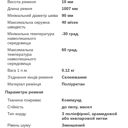
Висота ременя
10 мм
Длина ремня
1007 мм
Мінімальний діаметр шківа
90 мм
Максимальна окружна
40 м/сек
швидкість
Мінімальна температура
-30 град.
навколишнього
середовища
Максимальна
60 град.
температура
навколишнього
середовища
Вага 1 п.м.
0.12 кг
З'єднання кінців ременя
Склеювання
Матеріал ремінця
Поліуретан
Параметри ременя
Тканина покриває
Компаунд
Стійкість
до пилу, масел
Тип корду
З поліефірної, арамидовой
або кевларовой нитки
Рівень шуму
Зменшений