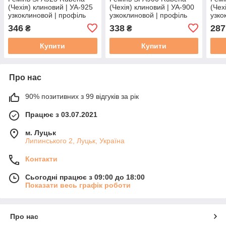
(Чехія) клиновий | УА-925
(Чехія) клиновий | УА-900
(Чех
узкоклиновой | профіль
узкоклиновой | профіль
узко
SPA - 925
SPA - 900
SPA 
346
338
287
₴
₴
Купити
Купити
Про нас
90% позитивних з 99 відгуків за рік
Працює з 03.07.2021
м. Луцьк
Липинського 2, Луцьк, Україна
Контакти
Сьогодні працює з 09:00 до 18:00
Показати весь графік роботи
Про нас