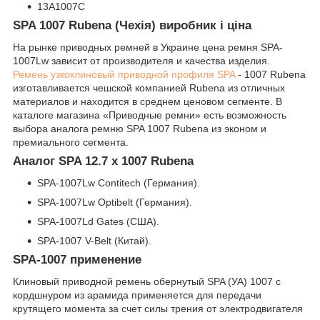
13А1007С
SPA 1007 Rubena (Чехія) виробник і ціна
На рынке приводных ремней в Украине цена ремня SPA-
1007Lw зависит от производителя и качества изделия.
Ремень узкоклиновый приводной профиля SPA
- 1007 Rubena
изготавливается чешской компанией Rubena из отличных
материалов и находится в среднем ценовом сегменте. В
каталоге магазина «Приводные ремни» есть возможность
выбора аналога ремню SPA 1007 Rubena из эконом и
премиального сегмента.
Аналог SPA 12.7 x 1007 Rubena
SPA-1007Lw Contitech (Германия).
SPA-1007Lw Optibelt (Германия).
SPA-1007Ld Gates (США).
SPA-1007 V-Belt (Китай).
SPA-1007 применение
Клиновый приводной ремень обернутый SPA (УА) 1007 с
кордшнуром из арамида применяется для передачи
крутящего момента за счет силы трения от электродвигателя