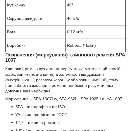
Кут клину
40°
Окружна швидкість
40 м/с
Вага
0,12 кг/м
Виробник
Rubena (Чехія)
Позначення (маркування) клинового ременя SPA
1007
Клиновий ремінь вузького перерізу може мати різний спосіб
маркування (позначення) в залежності від довжини
(внутрішньої Li, розрахункової Lw або зовнішньої La), тому
при виборі і замовленні ременя необхідно розуміти, яка
довжина вам необхідна.
Маркування – SPA-1007Lw, SPA-962Li, SPA 1025 La, УА 1007
SPA - тип профілю по ISO
УА – тип профілю по ГОСТ;
12,7 – ширина ременя;
1007 Lw – розрахункова довжина ременя (мм).