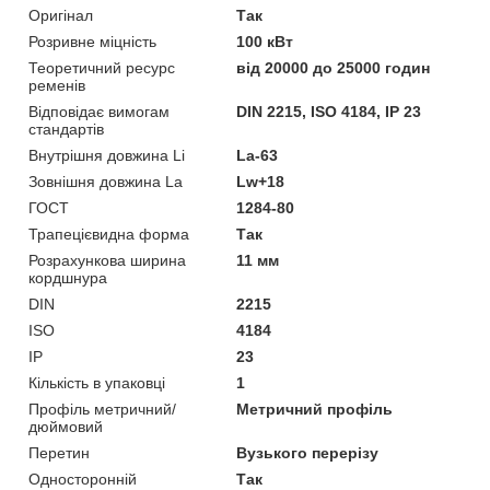
Оригінал
Так
Розривне міцність
100 кВт
Теоретичний ресурс
від 20000 до 25000 годин
ременів
Відповідає вимогам
DIN 2215, ISO 4184, IP 23
стандартів
Внутрішня довжина Li
La-63
Зовнішня довжина La
Lw+18
ГОСТ
1284-80
Трапецієвидна форма
Так
Розрахункова ширина
11 мм
кордшнура
DIN
2215
ISO
4184
IP
23
Кількість в упаковці
1
Профіль метричний/
Метричний профіль
дюймовий
Перетин
Вузького перерізу
Односторонній
Так