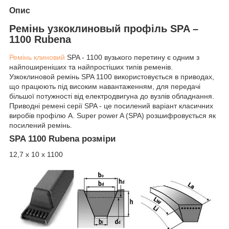
Опис
Ремінь узкоклиновый профіль SPA –
1100 Rubena
Ремінь клиновий
SPA - 1100 вузького перетину є одним з
найпоширеніших та найпростіших типів ременів.
Узкоклиновой ремінь SPA 1100 використовується в приводах,
що працюють під високим навантаженням, для передачі
більшої потужності від електродвигуна до вузлів обладнання.
Приводні ремені серії SPA - це посилений варіант класичних
виробів профілю A. Super power A (SPA) розшифровується як
посилений ремінь.
SPA 1100 Rubena розміри
12,7 х 10 х 1100