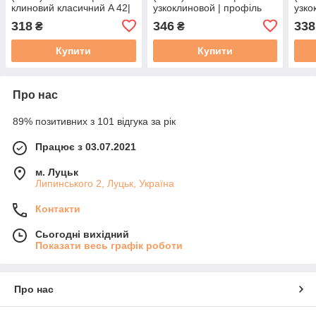
клиновий класичний A 42|
узкоклиновой | профіль
узко
13/A - 1100 | А-1100
SPA - 925
SPA 
318
346
338
₴
₴
Купити
Купити
Про нас
89% позитивних з 101 відгука за рік
Працює з 03.07.2021
м. Луцьк
Липинського 2, Луцьк, Україна
Контакти
Сьогодні вихідний
Показати весь графік роботи
Про нас