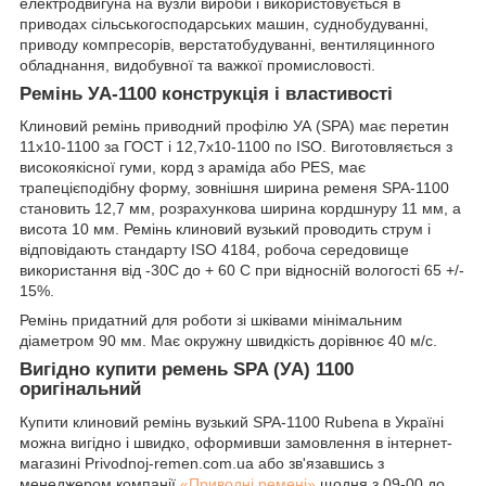
електродвигуна на вузли вироби і використовується в
приводах сільськогосподарських машин, суднобудуванні,
приводу компресорів, верстатобудуванні, вентиляцинного
обладнання, видобувної та важкої промисловості.
Ремінь УА-1100 конструкція і властивості
Клиновий ремінь приводний профілю УА (SPA) має перетин
11х10-1100 за ГОСТ і 12,7х10-1100 по ISO. Виготовляється з
високоякісної гуми, корд з араміда або PES, має
трапецієподібну форму, зовнішня ширина ременя SPA-1100
становить 12,7 мм, розрахункова ширина кордшнуру 11 мм, а
висота 10 мм. Ремінь клиновий вузький проводить струм і
відповідають стандарту ISO 4184, робоча середовище
використання від -30С до + 60 С при відносній вологості 65 +/-
15%.
Ремінь придатний для роботи зі шківами мінімальним
діаметром 90 мм. Має окружну швидкість дорівнює 40 м/с.
Вигідно купити ремень SPA (УА) 1100
оригінальний
Купити клиновий ремінь вузький SPA-1100 Rubena в Україні
можна вигідно і швидко, оформивши замовлення в інтернет-
магазині Рrivodnoj-remen.com.ua або зв'язавшись з
менеджером компанії
«Приводні ремені»
щодня з 09-00 до