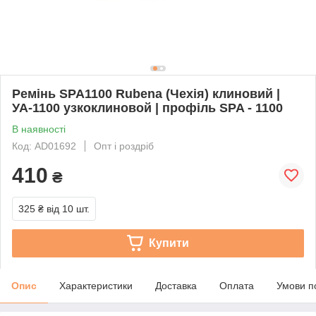
Ремінь SPA1100 Rubena (Чехія) клиновий |
УА-1100 узкоклиновой | профіль SPA - 1100
В наявності
Код: AD01692
Опт і роздріб
410
₴
325 ₴
від 10 шт.
Купити
Опис
Характеристики
Доставка
Оплата
Умови п