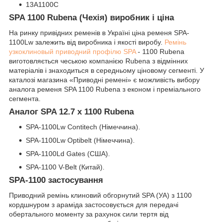
13А1100С
SPA 1100 Rubena (Чехія) виробник і ціна
На ринку привідних ременів в Україні ціна ременя SPA-
1100Lw залежить від виробника і якості виробу.
Ремінь
узкоклиновый приводний профілю SPA
- 1100 Rubena
виготовляється чеською компанією Rubena з відмінних
матеріалів і знаходиться в середньому ціновому сегменті. У
каталозі магазина «Приводні ремені» є можливість вибору
аналога ременя SPA 1100 Rubena з економ і преміального
сегмента.
Аналог SPA 12.7 x 1100 Rubena
SPA-1100Lw Contitech (Німеччина).
SPA-1100Lw Optibelt (Німеччина).
SPA-1100Ld Gates (США).
SPA-1100 V-Belt (Китай).
SPA-1100 застосування
Приводний ремінь клиновий обгорнутий SPA (УА) з 1100
кордшнуром з араміда застосовується для передачі
обертального моменту за рахунок сили тертя від