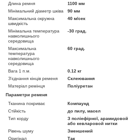
Длина ремня
1100 мм
Мінімальний діаметр шківа
90 мм
Максимальна окружна
40 м/сек
швидкість
Мінімальна температура
-30 град.
навколишнього
середовища
Максимальна
60 град.
температура
навколишнього
середовища
Вага 1 п.м.
0.12 кг
З'єднання кінців ременя
Склеювання
Матеріал ремінця
Поліуретан
Параметри ременя
Тканина покриває
Компаунд
Стійкість
до пилу, масел
Тип корду
З поліефірної, арамидовой
або кевларовой нитки
Рівень шуму
Зменшений
Оригінал
Так