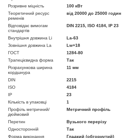
Розривне міцність
100 кВт
Теоретичний ресурс
від 20000 до 25000 годин
ременів
Відповідає вимогам
DIN 2215, ISO 4184, IP 23
стандартів
Внутрішня довжина Li
La-63
Зовнішня довжина La
Lw+18
ГОСТ
1284-80
Трапецієвидна форма
Так
Розрахункова ширина
11 мм
кордшнура
DIN
2215
ISO
4184
IP
23
Кількість в упаковці
1
Профіль метричний/
Метричний профіль
дюймовий
Перетин
Вузького перерізу
Односторонній
Так
Форма виконання
Гладкий (обгорнутий)