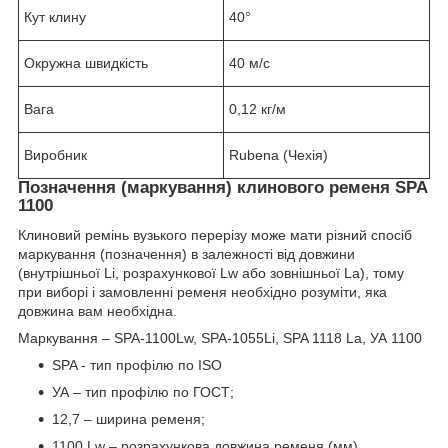
Кут клину
40°
Окружна швидкість
40 м/с
Вага
0,12 кг/м
Виробник
Rubena (Чехія)
Позначення (маркування) клинового ременя SPA
1100
Клиновий ремінь вузького перерізу може мати різний спосіб
маркування (позначення) в залежності від довжини
(внутрішньої Li, розрахункової Lw або зовнішньої La), тому
при виборі і замовленні ременя необхідно розуміти, яка
довжина вам необхідна.
Маркування – SPA-1100Lw, SPA-1055Li, SPA 1118 La, УА 1100
SPA - тип профілю по ISO
УА – тип профілю по ГОСТ;
12,7 – ширина ременя;
1100 Lw – розрахункова довжина ременя (мм).