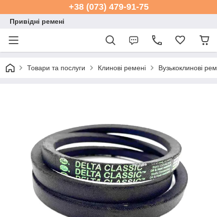
+38 (073) 479-91-75
Привідні ремені
Товари та послуги
Клинові ремені
Вузькоклинові ре