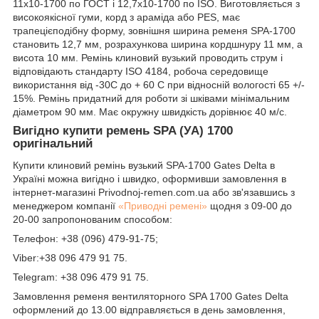
11х10-1700 по ГОСТ і 12,7х10-1700 по ISO. Виготовляється з
високоякісної гуми, корд з араміда або PES, має
трапецієподібну форму, зовнішня ширина ременя SPA-1700
становить 12,7 мм, розрахункова ширина кордшнуру 11 мм, а
висота 10 мм. Ремінь клиновий вузький проводить струм і
відповідають стандарту ISO 4184, робоча середовище
використання від -30С до + 60 С при відносній вологості 65 +/-
15%. Ремінь придатний для роботи зі шківами мінімальним
діаметром 90 мм. Має окружну швидкість дорівнює 40 м/с.
Вигідно купити ремень SPA (УА) 1700
оригінальний
Купити клиновий ремінь вузький SPA-1700 Gates Delta в
Україні можна вигідно і швидко, оформивши замовлення в
інтернет-магазині Рrivodnoj-remen.com.ua або зв'язавшись з
менеджером компанії
«Приводні ремені»
щодня з 09-00 до
20-00 запропонованим способом:
Телефон: +38 (096) 479-91-75;
Viber:+38 096 479 91 75.
Telegram: +38 096 479 91 75.
Замовлення ременя вентиляторного SPA 1700 Gates Delta
оформлений до 13.00 відправляється в день замовлення,