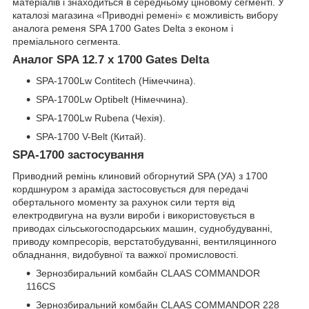
матеріалів і знаходиться в середньому ціновому сегменті. У
каталозі магазина «Приводні ремені» є можливість вибору
аналога ременя SPA 1700 Gates Delta з економ і
преміального сегмента.
Аналог SPA 12.7 x 1700 Gates Delta
SPA-1700Lw Contitech (Німеччина).
SPA-1700Lw Optibelt (Німеччина).
SPA-1700Lw Rubena (Чехія).
SPA-1700 V-Belt (Китай).
SPA-1700 застосування
Приводний ремінь клиновий обгорнутий SPA (УА) з 1700
кордшнуром з араміда застосовується для передачі
обертального моменту за рахунок сили тертя від
електродвигуна на вузли вироби і використовується в
приводах сільськогосподарських машин, суднобудуванні,
приводу компресорів, верстатобудуванні, вентиляцинного
обладнання, видобувної та важкої промисловості.
Зернозбиральний комбайн CLAAS COMMANDOR
116CS
Зернозбиральний комбайн CLAAS COMMANDOR 228