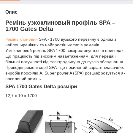
Опис
Ремінь узкоклиновый профіль SPA –
1700 Gates Delta
Ремінь клиновий
SPA - 1700 вузького перетину є одним з
найпоширеніших та найпростіших типів ременів.
Узкоклиновой ремінь SPA 1700 використовується в приводах,
що працюють під високим навантаженням, для передачі
більшої потужності від електродвигуна до вузлів обладнання.
Приводні ремені серії SPA - це посилений варіант класичних
виробів профілю A. Super power A (SPA) розшифровується як
посилений ремінь.
SPA 1700 Gates Delta розміри
12,7 х 10 х 1700