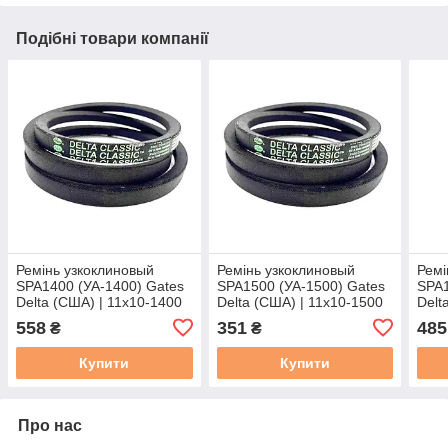
Подібні товари компанії
Ремінь узкоклиновый
Ремінь узкоклиновый
Ремі
SPA1400 (УА-1400) Gates
SPA1500 (УА-1500) Gates
SPA1
Delta (США) | 11х10-1400
Delta (США) | 11х10-1500
Delt
для зернозбирального
для зернозбирального
для 
558
351
485
₴
₴
комбайна, ГАЗ-66
комбайна JOHN DEERE
ком
Купити
Купити
Про нас