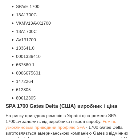
ЅРА/E-1700
13А1700С
VKMV13AVX1700
13A1700C
AV131700
133641.0
0001336410
667560.1
0006675601
1472264
612305
80612305
SPA 1700 Gates Delta (США) виробник і ціна
На ринку привідних ременів в Україні ціна ременя SPA-
1700Lw залежить від виробника і якості виробу.
Ремінь
узкоклиновый приводний профілю SPA
- 1700 Gates Delta
виготовляється американською компанією Gates з відмінних