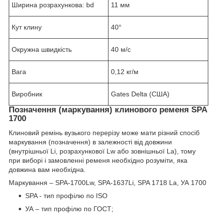
Ширина розрахункова: bd
11 мм
Кут клину
40°
Окружна швидкість
40 м/с
Вага
0,12 кг/м
Виробник
Gates Delta (США)
Позначення (маркування) клинового ременя SPA
1700
Клиновий ремінь вузького перерізу може мати різний спосіб
маркування (позначення) в залежності від довжини
(внутрішньої Li, розрахункової Lw або зовнішньої La), тому
при виборі і замовленні ременя необхідно розуміти, яка
довжина вам необхідна.
Маркування – SPA-1700Lw, SPA-1637Li, SPA 1718 La, УА 1700
SPA - тип профілю по ISO
УА – тип профілю по ГОСТ;