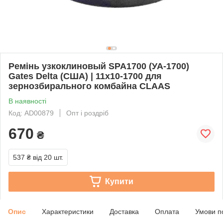
Ремінь узкоклиновый SPA1700 (УА-1700)
Gates Delta (США) | 11х10-1700 для
зернозбирального комбайна CLAAS
В наявності
Код: AD00879
Опт і роздріб
670
₴
537 ₴
від 20 шт.
Купити
Опис
Характеристики
Доставка
Оплата
Умови п