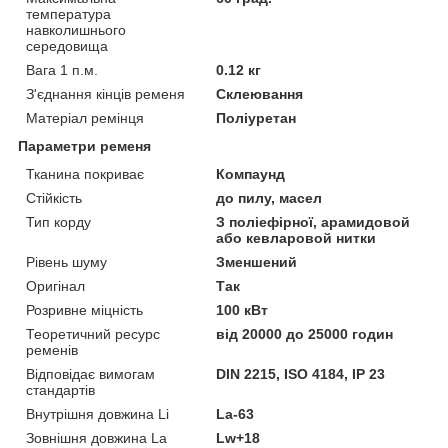
температура
навколишнього
середовища
Вага 1 п.м.
0.12 кг
З'єднання кінців ременя
Склеювання
Матеріал ремінця
Поліуретан
Параметри ременя
Тканина покриває
Компаунд
Стійкість
до пилу, масел
Тип корду
З поліефірної, арамидовой
або кевларовой нитки
Рівень шуму
Зменшений
Оригінал
Так
Розривне міцність
100 кВт
Теоретичний ресурс
від 20000 до 25000 годин
ременів
Відповідає вимогам
DIN 2215, ISO 4184, IP 23
стандартів
Внутрішня довжина Li
La-63
Зовнішня довжина La
Lw+18