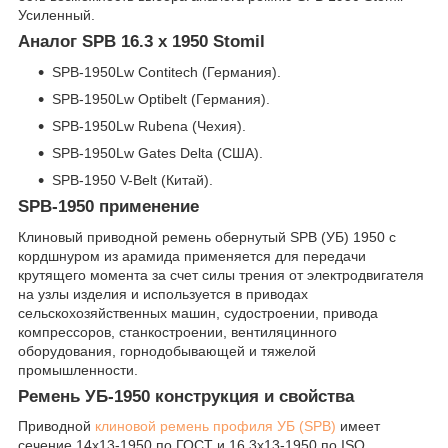
Усиленный.
Аналог SPB 16.3 x 1950 Stomil
SPB-1950Lw Contitech (Германия).
SPB-1950Lw Optibelt (Германия).
SPB-1950Lw Rubena (Чехия).
SPB-1950Lw Gates Delta (США).
SPB-1950 V-Belt (Китай).
SPB-1950 применение
Клиновый приводной ремень обернутый SPB (УБ) 1950 с
кордшнуром из арамида применяется для передачи
крутящего момента за счет силы трения от электродвигателя
на узлы изделия и используется в приводах
сельскохозяйственных машин, судостроении, привода
компрессоров, станкостроении, вентиляцинного
оборудования, горнодобывающей и тяжелой
промышленности.
Ремень УБ-1950 конструкция и свойства
Приводной
клиновой ремень профиля УБ (SPB)
имеет
сечение 14х13-1950 по ГОСТ и 16,3х13-1950 по ISO.