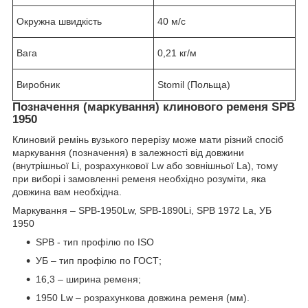
Окружна швидкість
40 м/с
Вага
0,21 кг/м
Виробник
Stomil (Польща)
Позначення (маркування) клинового ременя SPB
1950
Клиновий ремінь вузького перерізу може мати різний спосіб
маркування (позначення) в залежності від довжини
(внутрішньої Li, розрахункової Lw або зовнішньої La), тому
при виборі і замовленні ременя необхідно розуміти, яка
довжина вам необхідна.
Маркування – SPB-1950Lw, SPB-1890Li, SPB 1972 La, УБ
1950
SPB - тип профілю по ISO
УБ – тип профілю по ГОСТ;
16,3 – ширина ременя;
1950 Lw – розрахункова довжина ременя (мм).