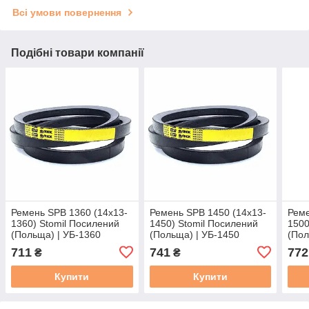
Всі умови повернення
Подібні товари компанії
Ремень SPB 1360 (14х13-
Ремень SPB 1450 (14х13-
Реме
1360) Stomil Посилений
1450) Stomil Посилений
1500
(Польща) | УБ-1360
(Польща) | УБ-1450
(Пол
профіль ременя SPB 1360
профіль ременя SPB 1450
проф
711
741
772
₴
₴
Купити
Купити