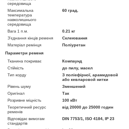
середовища
Максимальна
60 град.
температура
навколишнього
середовища
Вага 1 п.м.
0.21 кг
З'єднання кінців ременя
Склеювання
Матеріал ремінця
Поліуретан
Параметри ременя
Тканина покриває
Компаунд
Стійкість
до пилу, масел
Тип корду
З поліефірної, арамидовой
або кевларовой нитки
Рівень шуму
Зменшений
Оригінал
Так
Розривне міцність
100 кВт
Теоретичний ресурс
від 20000 до 25000 годин
ременів
Відповідає вимогам
DIN 7753/1, ISO 4184, IP 23
стандартів