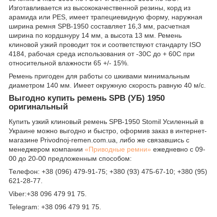
Изготавливается из высококачественной резины, корд из
арамида или PES, имеет трапециевидную форму, наружная
ширина ремня SPB-1950 составляет 16,3 мм, расчетная
ширина по кордшнуру 14 мм, а высота 13 мм. Ремень
клиновой узкий проводит ток и соответствуют стандарту ISO
4184, рабочая среда использования от -30С до + 60С при
относительной влажности 65 +/- 15%.
Ремень пригоден для работы со шкивами минимальным
диаметром 140 мм. Имеет окружную скорость равную 40 м/с.
Выгодно купить ремень SPB (УБ) 1950
оригинальный
Купить узкий клиновый ремень SPB-1950 Stomil Усиленный в
Украине можно выгодно и быстро, оформив заказ в интернет-
магазине Рrivodnoj-remen.com.ua, либо же связавшись с
менеджером компании
«Приводные ремни»
ежедневно с 09-
00 до 20-00 предложенным способом:
Телефон: +38 (096) 479-91-75; +380 (93) 475-67-10; +380 (95)
621-28-77.
Viber:+38 096 479 91 75.
Telegram: +38 096 479 91 75.