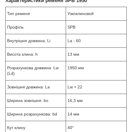
Характеристики ременя SPB 1950
Тип ременя
Узкоклиновой
Профіль
SPB
Внутрішня довжина: Li
La - 60
Висота клина: h
13 мм
Розрахункова довжина: Lw
1950 мм
(Ld)
Зовнішня довжина: La
Lw + 22
Ширина зовнішня: bo
16,3 мм
Ширина розрахункова: bd
14 мм
Кут клину
40°