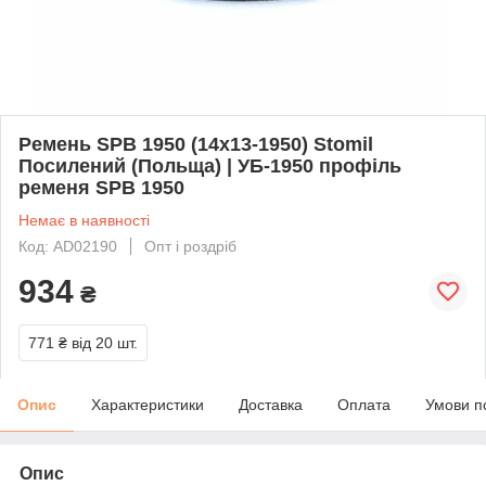
Ремень SPB 1950 (14х13-1950) Stomil
Посилений (Польща) | УБ-1950 профіль
ременя SPB 1950
Немає в наявності
Код: AD02190
Опт і роздріб
934
₴
771 ₴
від 20 шт.
Опис
Характеристики
Доставка
Оплата
Умови п
Опис