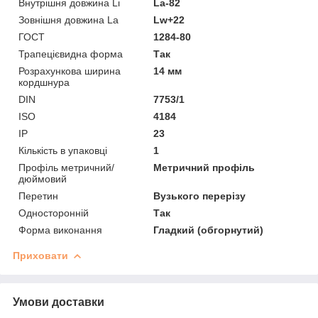
Внутрішня довжина Li
La-82
Зовнішня довжина La
Lw+22
ГОСТ
1284-80
Трапецієвидна форма
Так
Розрахункова ширина
14 мм
кордшнура
DIN
7753/1
ISO
4184
IP
23
Кількість в упаковці
1
Профіль метричний/
Метричний профіль
дюймовий
Перетин
Вузького перерізу
Односторонній
Так
Форма виконання
Гладкий (обгорнутий)
Приховати
Умови доставки