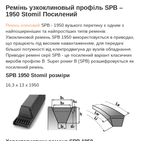
Ремінь узкоклиновый профіль SPB –
1950 Stomil Посилений
Ремінь клиновий
SPB - 1950 вузького перетину є одним з
найпоширеніших та найпростіших типів ременів.
Узкоклиновой ремень SPB 1950 використовується в приводах,
що працюють під високим навантаженням, для передачі
більшої потужності від електродвигуна до вузлів обладнання.
Приводні ремені серії SPB - це посилений варіант класичних
виробів профілю B. Super power B (SPB) розшифровується як
посилений ремінь.
SPB 1950 Stomil розміри
16,3 х 13 х 1950