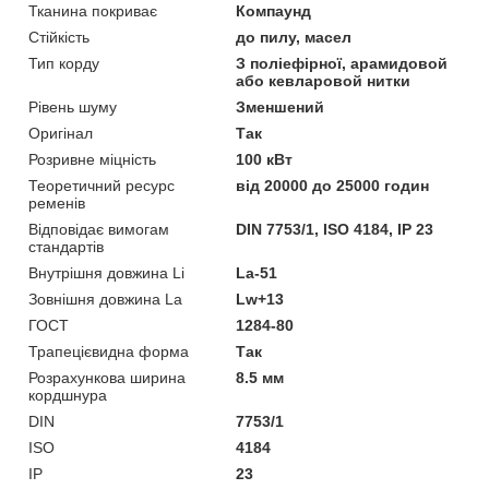
Тканина покриває
Компаунд
Стійкість
до пилу, масел
Тип корду
З поліефірної, арамидовой
або кевларовой нитки
Рівень шуму
Зменшений
Оригінал
Так
Розривне міцність
100 кВт
Теоретичний ресурс
від 20000 до 25000 годин
ременів
Відповідає вимогам
DIN 7753/1, ISO 4184, IP 23
стандартів
Внутрішня довжина Li
La-51
Зовнішня довжина La
Lw+13
ГОСТ
1284-80
Трапецієвидна форма
Так
Розрахункова ширина
8.5 мм
кордшнура
DIN
7753/1
ISO
4184
IP
23