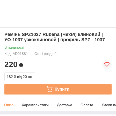
Ремінь SPZ1037 Rubena (Чехія) клиновий |
УО-1037 узкоклиновой | профіль SPZ - 1037
В наявності
Код: AD01881
Опт і роздріб
220
₴
182 ₴
від 20 шт.
Купити
Опис
Характеристики
Доставка
Оплата
Умови п