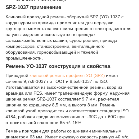
SPZ-1037 применение
Клиновый приводной ремень обернутый SPZ (УО) 1037 с
кордшнуром из арамида применяется для передачи
крутящего момента за счет силы трения от электродвигателя
на узлы изделия и используется в приводах
сельскохозяйственных машин, судостроении, привода
компрессоров, станкостроении, вентиляцинного
оборудования, горнодобывающей и тяжелой
промышленности.
Ремень УО-1037 конструкция и свойства
Приводной
клиновой ремень профиля УО (SPZ)
имеет
сечение 9,7х8-1037 по ГОСТ и 8,5х8-1037 по ISO.
Изготавливается из высококачественной резины, корд из
арамида или PES, имеет трапециевидную форму, наружная
ширина ремня SPZ-1037 составляет 9,7 мм, расчетная
ширина по кордшнуру 8,5 мм, а высота 8 мм. Ремень
клиновой узкий проводит ток и соответствуют стандарту ISO
4184, рабочая среда использования от -30С до + 60С при
относительной влажности 65 +/- 15%.
Ремень пригоден для работы со шкивами минимальным
диаметром 63 мм. Имеет окружную скорость равную 40 м/с.