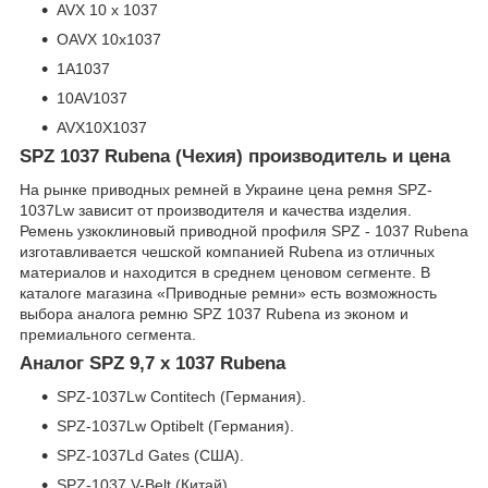
AVX 10 x 1037
OAVX 10х1037
1A1037
10AV1037
AVX10X1037
SPZ 1037 Rubena (Чехия) производитель и цена
На рынке приводных ремней в Украине цена ремня SPZ-
1037Lw зависит от производителя и качества изделия.
Ремень узкоклиновый приводной профиля SPZ - 1037 Rubena
изготавливается чешской компанией Rubena из отличных
материалов и находится в среднем ценовом сегменте. В
каталоге магазина «Приводные ремни» есть возможность
выбора аналога ремню SPZ 1037 Rubena из эконом и
премиального сегмента.
Аналог SPZ 9,7 x 1037 Rubena
SPZ-1037Lw Contitech (Германия).
SPZ-1037Lw Optibelt (Германия).
SPZ-1037Ld Gates (США).
SPZ-1037 V-Belt (Китай).