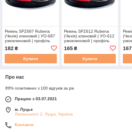
Ремінь SPZ687 Rubena
Ремінь SPZ612 Rubena
Ремі
(Чехія) клиновий | УО-687
(Чехія) клиновий | УО-612
(Чех
узкоклиновой | профіль
узкоклиновой | профіль
узко
SPZ - 687
SPZ - 612
SPZ 
182
165
167
₴
₴
Купити
Купити
Про нас
89% позитивних з 100 відгуків за рік
Працює з 03.07.2021
м. Луцьк
Липинського 2, Луцьк, Україна
Контакти