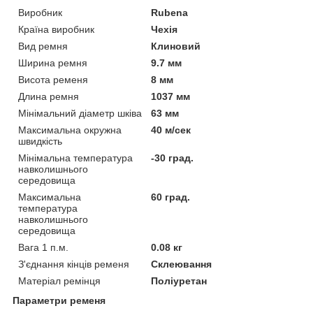
Виробник
Rubena
Країна виробник
Чехія
Вид ремня
Клиновий
Ширина ремня
9.7 мм
Висота ременя
8 мм
Длина ремня
1037 мм
Мінімальний діаметр шківа
63 мм
Максимальна окружна
40 м/сек
швидкість
Мінімальна температура
-30 град.
навколишнього
середовища
Максимальна
60 град.
температура
навколишнього
середовища
Вага 1 п.м.
0.08 кг
З'єднання кінців ременя
Склеювання
Матеріал ремінця
Поліуретан
Параметри ременя