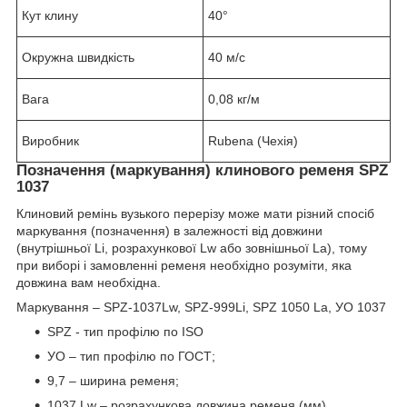
Кут клину
40°
Окружна швидкість
40 м/с
Вага
0,08 кг/м
Виробник
Rubena (Чехія)
Позначення (маркування) клинового ременя SPZ
1037
Клиновий ремінь вузького перерізу може мати різний спосіб
маркування (позначення) в залежності від довжини
(внутрішньої Li, розрахункової Lw або зовнішньої La), тому
при виборі і замовленні ременя необхідно розуміти, яка
довжина вам необхідна.
Маркування – SPZ-1037Lw, SPZ-999Li, SPZ 1050 La, УО 1037
SPZ - тип профілю по ISO
УО – тип профілю по ГОСТ;
9,7 – ширина ременя;
1037 Lw – розрахункова довжина ременя (мм).