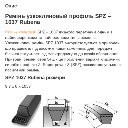
Опис
Ремінь узкоклиновый профіль SPZ –
1037 Rubena
Ремінь клиновий
SPZ - 1037 вузького перетину є одним з
найпоширеніших та найпростіших типів ременів.
Узкоклиновой ремінь SPZ 1037 використовується в приводах,
що працюють під високим навантаженням, для передачі
більшої потужності від електродвигуна до вузлів обладнання.
Приводні ремені серії SPZ - це посилений варіант класичних
виробів профілю Z. Super power Z (SPZ) розшифровується як
посилений ремінь.
SPZ 1037 Rubena розміри
9,7 х 8 х 1037