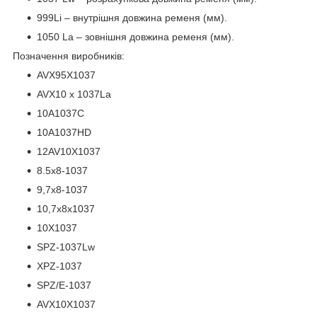
999Li – внутрішня довжина ременя (мм).
1050 La – зовнішня довжина ременя (мм).
Позначення виробників:
AVX95X1037
AVX10 x 1037La
10A1037C
10A1037HD
12AV10X1037
8.5х8-1037
9,7х8-1037
10,7х8х1037
10X1037
SPZ-1037Lw
XPZ-1037
SPZ/E-1037
AVX10X1037