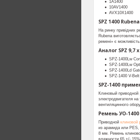
1A1400
10AV1400
AVX10X1400
SPZ 1400 Rubena
На ринку привідних р
Rubena виготовляєтьс
ремені» є можливість
Аналог SPZ 9,7 
SPZ-1400Lw Cont
SPZ-1400Lw Opti
SPZ-1400Ld Gat
SPZ-1400 V-Belt 
SPZ-1400 приме
Клиновый приводной 
электродвигателя на
вентиляцинного обор
Ремень УО-1400
Приводной
клиновой 
из арамида или PES,
8 мм. Ремень клиново
влажности 65 +/- 15%