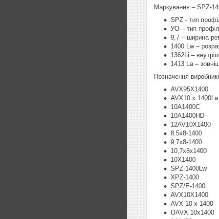
Маркування – SPZ-140
SPZ - тип проф
УО – тип профі
9,7 – ширина ре
1400 Lw – розра
1362Li – внутрі
1413 La – зовні
Позначення виробникі
AVX95X1400
AVX10 x 1400La
10A1400C
10A1400HD
12AV10X1400
8.5х8-1400
9,7х8-1400
10,7х8х1400
10X1400
SPZ-1400Lw
XPZ-1400
SPZ/E-1400
AVX10X1400
AVX 10 x 1400
OAVX 10х1400