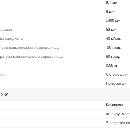
9.7 мм
8 мм
1400 мм
р шківа
63 мм
на швидкість
40 м/сек
атура навколишнього середовища
-30 град.
ратура навколишнього середовища
60 град.
0.08 кг
меня
Склеювання
Поліуретан
меня
Компаунд
до пилу, мас
З поліефірно