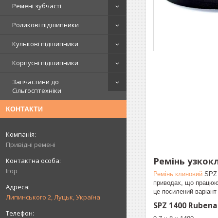
Ремені зубчасті
Роликові підшипники
Кулькові підшипники
Корпусні підшипники
Запчастини до
Сільгосптехніки
КОНТАКТИ
Привідні ремені
Ремінь узкок
Ігор
Ремінь клиновий
SPZ 
приводах, що працюют
це посилений варіант
Липинського 2, Луцьк, Україна
SPZ 1400 Ruben