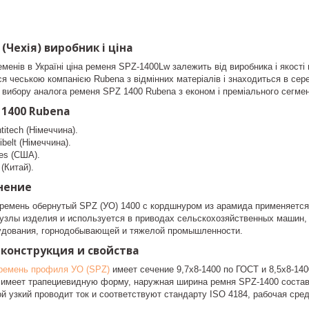
 (Чехія) виробник і ціна
еменів в Україні ціна ременя SPZ-1400Lw залежить від виробника і якост
я чеською компанією Rubena з відмінних матеріалів і знаходиться в сере
 вибору аналога ременя SPZ 1400 Rubena з економ і преміального сегмен
x 1400 Rubena
itech (Німеччина).
belt (Німеччина).
es (США).
(Китай).
нение
ремень обернутый SPZ (УО) 1400 с кордшнуром из арамида применяется 
 узлы изделия и используется в приводах сельскохозяйственных машин, 
удования, горнодобывающей и тяжелой промышленности.
 конструкция и свойства
ремень профиля УО (SPZ)
имеет сечение 9,7х8-1400 по ГОСТ и 8,5х8-140
 имеет трапециевидную форму, наружная ширина ремня SPZ-1400 составл
й узкий проводит ток и соответствуют стандарту ISO 4184, рабочая сре
.