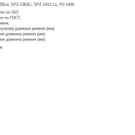
0Lw, SPZ-1362Li, SPZ 1413 La, УО 1400
ілю по ISO
лю по ГОСТ;
меня;
хункова довжина ременя (мм).
шня довжина ременя (мм).
шня довжина ременя (мм).
в: