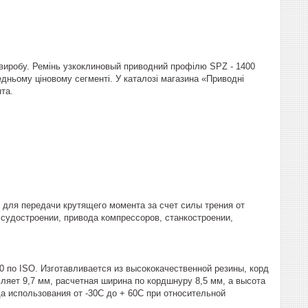
і виробу. Ремінь узкоклиновый приводний профілю SPZ - 1400
дньому ціновому сегменті. У каталозі магазина «Приводні
та.
для передачи крутящего момента за счет силы трения от
судостроении, привода компрессоров, станкостроении,
0 по ISO. Изготавливается из высококачественной резины, корд
яет 9,7 мм, расчетная ширина по кордшнуру 8,5 мм, а высота
да использования от -30С до + 60С при относительной