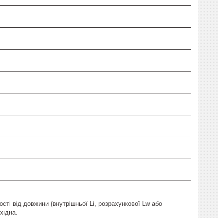
сті від довжини (внутрішньої Li, розрахункової Lw або
хідна.