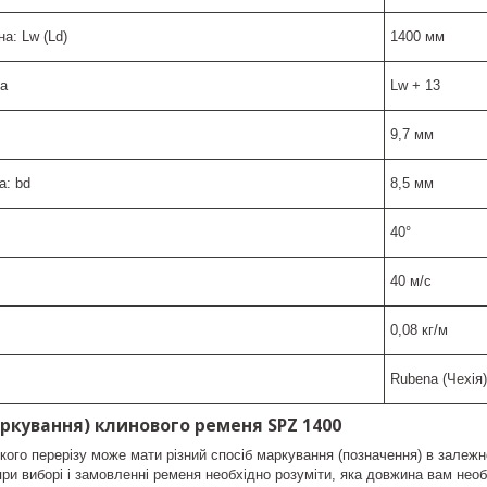
а: Lw (Ld)
1400 мм
La
Lw + 13
9,7 мм
а: bd
8,5 мм
40°
40 м/с
0,08 кг/м
Rubena (Чехія)
ркування) клинового ременя SPZ 1400
кого перерізу може мати різний спосіб маркування (позначення) в залежно
при виборі і замовленні ременя необхідно розуміти, яка довжина вам необ