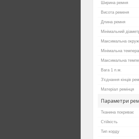
Ширина ремня
Висота ременя
Длина ремня
Мінімальний діамет
Максимальна окруж
Мінімальна темпер
Максимальна темпе
Вага 1 п.м.
З'єднання кінців ре
Матеріал ремінця
Параметри ре
Тканина покриває
Стійкість
Тип корду