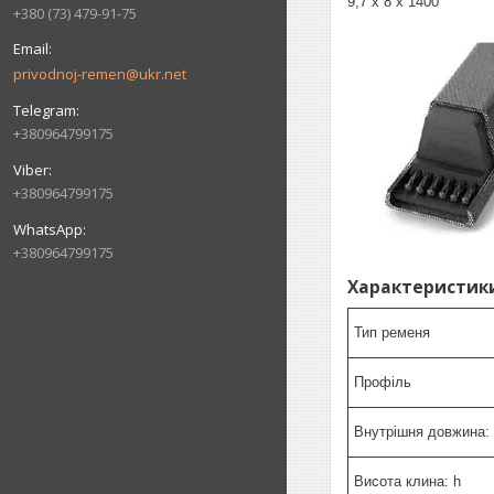
9,7 х 8 х 1400
+380 (73) 479-91-75
privodnoj-remen@ukr.net
+380964799175
+380964799175
+380964799175
Характеристики
Тип ременя
Профіль
Внутрішня довжина: 
Висота клина: h