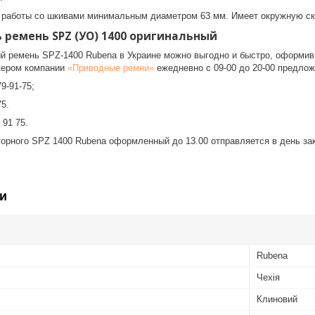
 работы со шкивами минимальным диаметром 63 мм. Имеет окружную ско
 ремень SPZ (УО) 1400 оригинальный
й ремень SPZ-1400 Rubena в Украине можно выгодно и быстро, оформив з
жером компании
«Приводные ремни»
ежедневно с 09-00 до 20-00 предло
9-91-75;
75.
 91 75.
торного SPZ 1400 Rubena оформленный до 13.00 отправляется в день зак
и
Rubena
Чехія
Клиновий