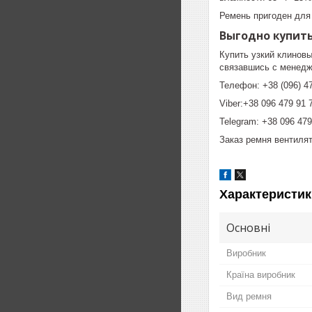
Ремень пригоден для
Выгодно купить
Купить узкий клиновы
связавшись с менед
Телефон: +38 (096) 47
Viber:+38 096 479 91 
Telegram: +38 096 479
Заказ ремня вентиля
Характеристик
Основні
Виробник
Країна виробник
Вид ремня