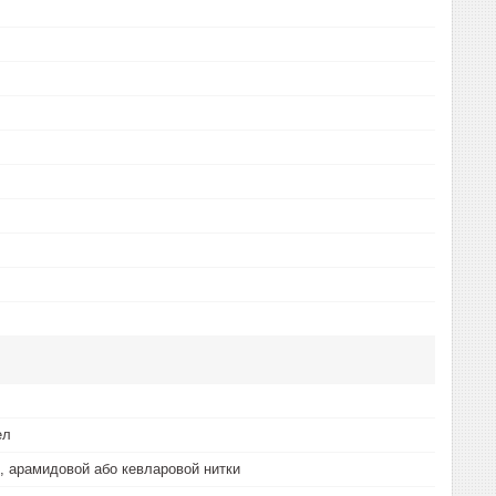
ел
ї, арамидовой або кевларовой нитки