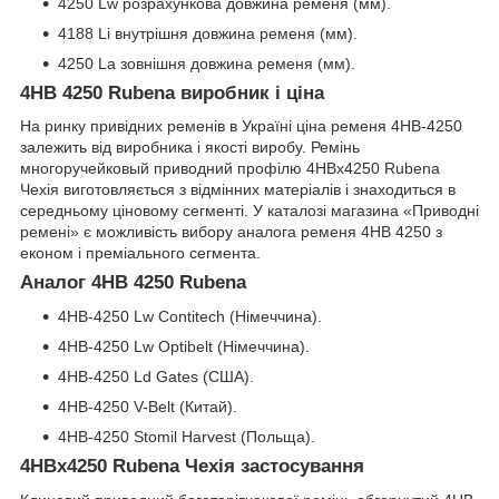
4250 Lw розрахункова довжина ременя (мм).
4188 Li внутрішня довжина ременя (мм).
4250 La зовнішня довжина ременя (мм).
4HB 4250 Rubena виробник і ціна
На ринку привідних ременів в Україні ціна ременя 4HB-4250
залежить від виробника і якості виробу. Ремінь
многоручейковый приводний профілю 4HBx4250 Rubena
Чехія виготовляється з відмінних матеріалів і знаходиться в
середньому ціновому сегменті. У каталозі магазина «Приводні
ремені» є можливість вибору аналога ременя 4НВ 4250 з
економ і преміального сегмента.
Аналог 4HB 4250 Rubena
4HB-4250 Lw Contitech (Німеччина).
4HB-4250 Lw Optibelt (Німеччина).
4HB-4250 Ld Gates (США).
4HB-4250 V-Belt (Китай).
4HB-4250 Stomil Harvest (Польща).
4HBx4250 Rubena Чехія застосування