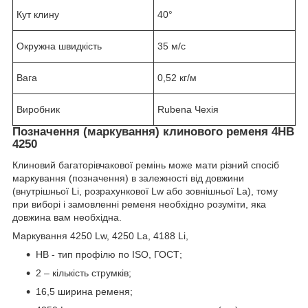
Кут клину
40°
Окружна швидкість
35 м/с
Вага
0,52 кг/м
Виробник
Rubena Чехія
Позначення (маркування) клинового ременя 4HB
4250
Клиновий багаторівчакової ремінь може мати різний спосіб
маркування (позначення) в залежності від довжини
(внутрішньої Li, розрахункової Lw або зовнішньої La), тому
при виборі і замовленні ременя необхідно розуміти, яка
довжина вам необхідна.
Маркування 4250 Lw, 4250 La, 4188 Li,
HB - тип профілю по ISO, ГОСТ;
2 – кількість струмків;
16,5 ширина ременя;