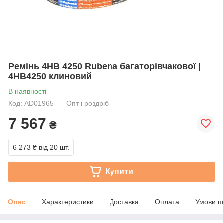
Ремінь 4HB 4250 Rubena багаторівчакової |
4НВ4250 клиновий
В наявності
Код: AD01965
Опт і роздріб
7 567
₴
6 273 ₴
від 20 шт.
Купити
Опис
Характеристики
Доставка
Оплата
Умови п