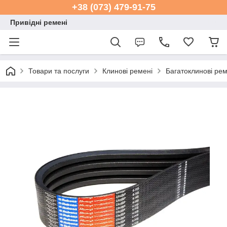
+38 (073) 479-91-75
Привідні ремені
Товари та послуги
Клинові ремені
Багатоклинові ре