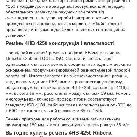
Клиновий приводний багаторівчакової ремінь обгорнутий 4НВ
4250 з кордшнуром з араміда застосовується для передачі
обертального моменту за рахунок сили тертя від
електродвигуна на вузли вироби і використовується в
приводах сільськогосподарських машин, комбайнів, жаток,
прес-підбирачів, каменедробилок, приводах вентиляційних
установок.
Ремінь 4НВ 4250 конструкція і властивості
Приводной клиновой ремень профиля HB имеет сечение
16,5x15-4250 по ГОСТ и ISO. Состоит из нескольких
одинаковых клиновых ремней, соединенных единым верхним
основанием, провулканизированной резинотканевой плоской
пластиной. Изготавливается из высококачественной резины,
корд из арамида или PES, имеет трапециевидную форму,
общая наружная ширина ремня 4HB-4250 составляет 4*16,5
мм, высота 15 мм, расстояние между клинами 19 мм. Ремень
многоручьевой клиновой проводит ток и соответствуют
стандарту ISO 4184, рабочая среда использования от -30С до
+ 60С при относительной влажности 65 +/- 15%.
Ремень пригоден для работы со шкивами минимальным
диаметром 180 мм. Имеет окружную скорость равную 35 м/с.
Выгодно купить ремень 4HB 4250 Rubena