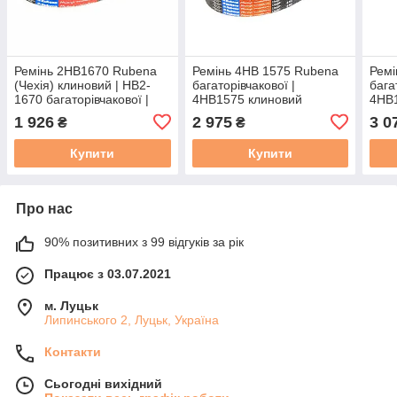
Ремінь 2HB1670 Rubena
Ремінь 4HB 1575 Rubena
Ремі
(Чехія) клиновий | HB2-
багаторівчакової |
бага
1670 багаторівчакової |
4НВ1575 клиновий
4НВ
профіль 2НВ - 1670
1 926
2 975
3 0
₴
₴
Купити
Купити
Про нас
90% позитивних з 99 відгуків за рік
Працює з 03.07.2021
м. Луцьк
Липинського 2, Луцьк, Україна
Контакти
Сьогодні вихідний