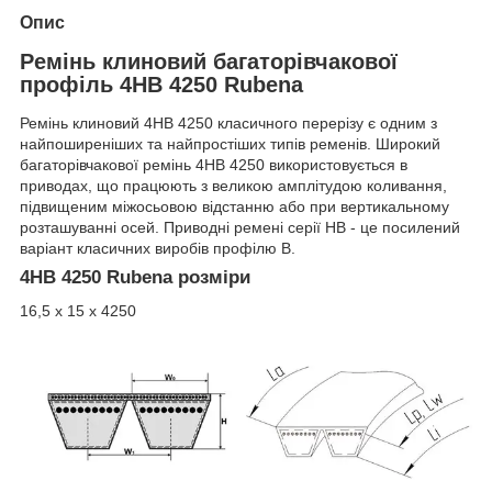
Опис
Ремінь клиновий багаторівчакової
профіль 4HB 4250 Rubena
Ремінь клиновий 4HB 4250 класичного перерізу є одним з
найпоширеніших та найпростіших типів ременів. Широкий
багаторівчакової ремінь 4НВ 4250 використовується в
приводах, що працюють з великою амплітудою коливання,
підвищеним міжосьовою відстанню або при вертикальному
розташуванні осей. Приводні ремені серії НВ - це посилений
варіант класичних виробів профілю B.
4HB 4250 Rubena розміри
16,5 х 15 х 4250