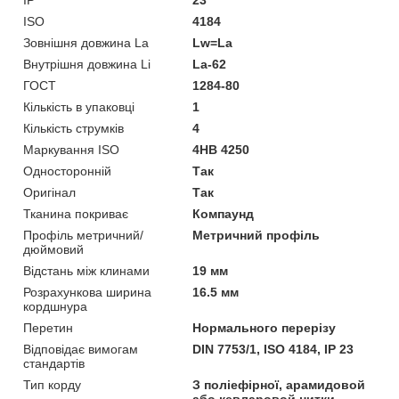
IP
23
ISO
4184
Зовнішня довжина La
Lw=La
Внутрішня довжина Li
La-62
ГОСТ
1284-80
Кількість в упаковці
1
Кількість струмків
4
Маркування ISO
4HB 4250
Односторонній
Так
Оригінал
Так
Тканина покриває
Компаунд
Профіль метричний/
Метричний профіль
дюймовий
Відстань між клинами
19 мм
Розрахункова ширина
16.5 мм
кордшнура
Перетин
Нормального перерізу
Відповідає вимогам
DIN 7753/1, ISO 4184, IP 23
стандартів
Тип корду
З поліефірної, арамидовой