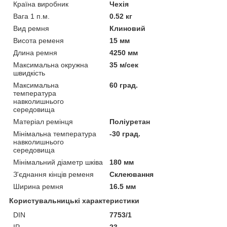
Країна виробник
Чехія
Вага 1 п.м.
0.52 кг
Вид ремня
Клиновий
Висота ременя
15 мм
Длина ремня
4250 мм
Максимальна окружна
35 м/сек
швидкість
Максимальна
60 град.
температура
навколишнього
середовища
Матеріал ремінця
Поліуретан
Мінімальна температура
-30 град.
навколишнього
середовища
Мінімальний діаметр шківа
180 мм
З'єднання кінців ременя
Склеювання
Ширина ремня
16.5 мм
Користувальницькі характеристики
DIN
7753/1