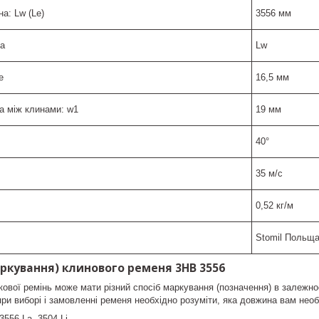
а: Lw (Le)
3556 мм
La
Lw
e
16,5 мм
а між клинами: w1
19 мм
40°
35 м/с
0,52 кг/м
Stomil Польщ
ркування) клинового ременя 3HB 3556
кової ремінь може мати різний спосіб маркування (позначення) в залежнос
при виборі і замовленні ременя необхідно розуміти, яка довжина вам необ
556 La, 3504 Li,