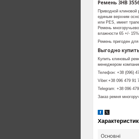
Ремень 3НВ 355
Приводной клиновой 
единым верхним осно
или PES, имеет трап
Ремень многоручьевой
влажности 65 +/- 15%
Ремень пригоден для
Выгодно купить
Купить клиновый реме
менеджером компании
Телефон: +38 (096) 47
Viber:+38 096 479 91 
Telegram: +38 096 479
Заказ ремня многору
Характеристик
Основні