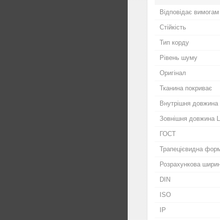
Відповідає вимогам
Стійкість
Тип корду
Рівень шуму
Оригінал
Тканина покриває
Внутрішня довжина 
Зовнішня довжина 
ГОСТ
Трапецієвидна фор
Розрахункова шири
DIN
ISO
IP