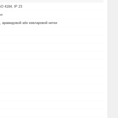
SO 4184, IP 23
ел
ї, арамидовой або кевларовой нитки