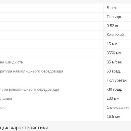
Stomil
Польща
0.52 кг
Клиновий
15 мм
3556 мм
на швидкість
35 м/сек
ратура навколишнього середовища
60 град.
Поліуретан
атура навколишнього середовища
-30 град.
р шківа
180 мм
меня
Склеювання
16.5 мм
цькі характеристики