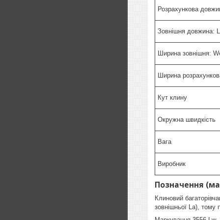
Розрахункова довжин
Зовнішня довжина: 
Ширина зовнішня: W
Ширина розрахунков
Кут клину
Окружна швидкість
Вага
Виробник
Позначення (ма
Клиновий багаторівча
зовнішньої La), тому 
Маркування 3556 Lw, 3