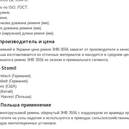
ю по ISO, ГОСТ;
румків;
меня;
ункова довжина ременя (мм).
ня довжина ременя (мм).
 (наружная) длина ремня (мм).
l производитель и цена
ремней в Украине цена ремня 3HB-3556 зависит от производителя и кач
ьша изготавливается из отличных материалов и находится в среднем це
аналога ремню 3НВ 3556 из эконом и премиального сегмента.
 Stomil
titech (Германия).
ibelt (Германия).
tes (США).
(Китай).
 Harvest (Польша).
l Польша применение
многоручьевой ремень обернутый 3НВ 3556 с кордшнуром из арамида пр
гателя на узлы изделия и используется в приводах сельскохозяйственн
одах вентиляционных установок.