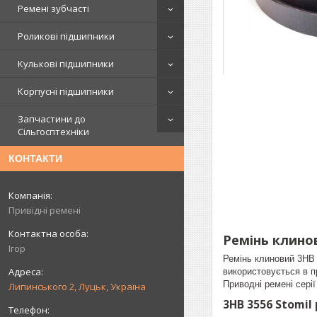
Ремені зубчасті
Роликові підшипники
Кулькові підшипники
Корпусні підшипники
Запчастини до
Сільгосптехніки
КОНТАКТИ
Привідні ремені
Ремінь клинов
Ігор
Ремінь клиновий 3HB 
використовується в 
Приводні ремені сері
Липинського 2, Луцьк, Україна
3HB 3556 Stomil