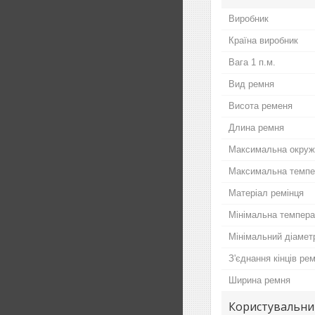
Виробник
Країна виробник
Вага 1 п.м.
Вид ремня
Висота ременя
Длина ремня
Максимальна окруж
Максимальна темпе
Матеріал ремінця
Мінімальна темпер
Мінімальний діамет
З'єднання кінців ре
Ширина ремня
Користувальни