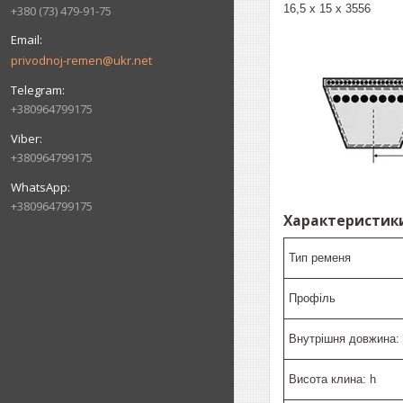
16,5 х 15 х 3556
+380 (73) 479-91-75
privodnoj-remen@ukr.net
+380964799175
+380964799175
+380964799175
Характеристики
Тип ременя
Профіль
Внутрішня довжина: 
Висота клина: h