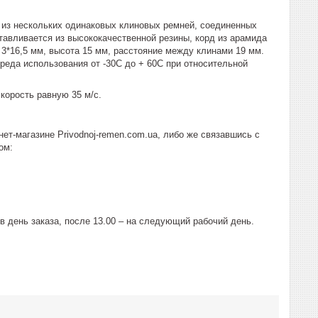
 из нескольких одинаковых клиновых ремней, соединенных
тавливается из высококачественной резины, корд из арамида
3*16,5 мм, высота 15 мм, расстояние между клинами 19 мм.
реда использования от -30С до + 60С при относительной
орость равную 35 м/с.
ет-магазине Рrivodnoj-remen.com.ua, либо же связавшись с
ом:
 день заказа, после 13.00 – на следующий рабочий день.