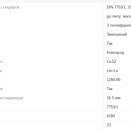
 стандартів
DIN 7753/1, I
до пилу, мас
З поліефірно
Зменшений
Так
Компаунд
Li
La-52
La
Lw=La
1284-80
ма
Так
на кордшнура
16.5 мм
7753/1
4184
23