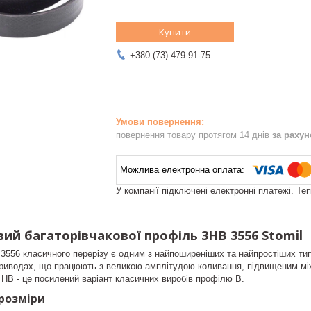
Купити
+380 (73) 479-91-75
повернення товару протягом 14 днів
за раху
У компанії підключені електронні платежі. Те
ий багаторівчакової профіль 3HB 3556 Stomil
3556 класичного перерізу є одним з найпоширеніших та найпростіших тип
приводах, що працюють з великою амплітудою коливання, підвищеним мі
ї НВ - це посилений варіант класичних виробів профілю B.
 розміри