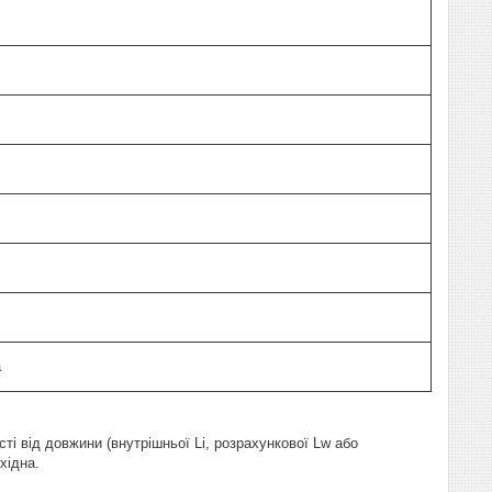
а
ті від довжини (внутрішньої Li, розрахункової Lw або
хідна.