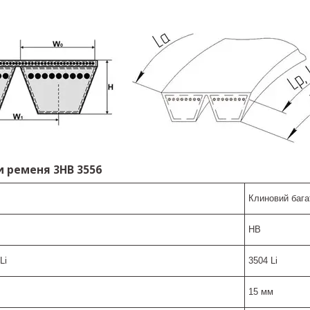
 ременя 3НВ 3556
Клиновий бага
HB
Li
3504 Li
15 мм