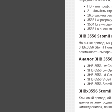
HB - тип профіл
2 – кількість ст
16,5 ширина ре
3556 Lw розрах
3504 Li внутріш
3556 La внешняя
3HB 3556 Stomi
На рынке приводных 
3HBx3556 Stomil Пол
возможность выбора 
Аналог 3HB 3556
3HB-3556 Lw Con
3HB-3556 Lw Opt
3HB-3556 Ld Ga
3HB-3556 V-Belt 
3HB-3556 Stomil
3HBx3556 Stomi
Клиновый приводной 
трения от электродви
камнедробилок, прив