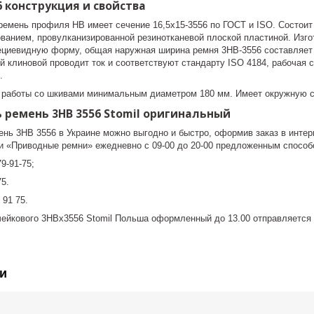
6 конструкция и свойства
ремень профиля HB имеет сечение 16,5x15-3556 по ГОСТ и ISO. Состоит
ванием, провулканизированной резинотканевой плоской пластиной. Изго
ециевидную форму, общая наружная ширина ремня 3HB-3556 составляет 
 клиновой проводит ток и соответствуют стандарту ISO 4184, рабочая с
.
 работы со шкивами минимальным диаметром 180 мм. Имеет окружную ск
 ремень 3HB 3556 Stomil оригинальный
нь 3НВ 3556 в Украине можно выгодно и быстро, оформив заказ в интерн
 «Приводные ремни» ежедневно с 09-00 до 20-00 предложенным способ
9-91-75;
75.
 91 75.
чейкового 3HBx3556 Stomil Польша оформленный до 13.00 отправляется в
и