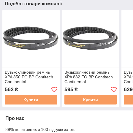
Подібні товари компанії
Вузькоклиновий ремінь
Вузькоклиновий ремінь
Вузь
XPA 850 FO BP Contitech
XPA 882 FO BP Contitech
XPA 
Continental
Continental
Cont
562
595
629
₴
₴
Купити
Купити
Про нас
89% позитивних з 100 відгуків за рік