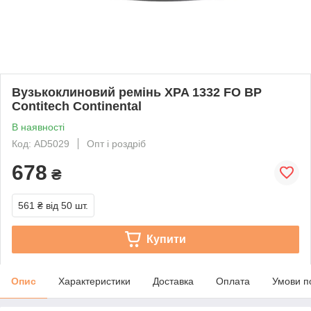
Вузькоклиновий ремінь XPA 1332 FO BP
Contitech Continental
В наявності
Код: AD5029
Опт і роздріб
678
₴
561 ₴
від 50 шт.
Купити
Опис
Характеристики
Доставка
Оплата
Умови п