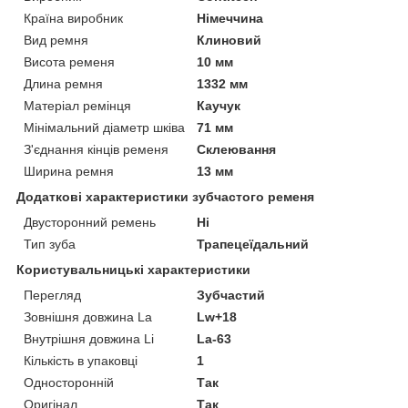
Країна виробник
Німеччина
Вид ремня
Клиновий
Висота ременя
10 мм
Длина ремня
1332 мм
Матеріал ремінця
Каучук
Мінімальний діаметр шківа
71 мм
З'єднання кінців ременя
Склеювання
Ширина ремня
13 мм
Додаткові характеристики зубчастого ременя
Двусторонний ремень
Ні
Тип зуба
Трапецеїдальний
Користувальницькі характеристики
Перегляд
Зубчастий
Зовнішня довжина La
Lw+18
Внутрішня довжина Li
La-63
Кількість в упаковці
1
Односторонній
Так
Оригінал
Так