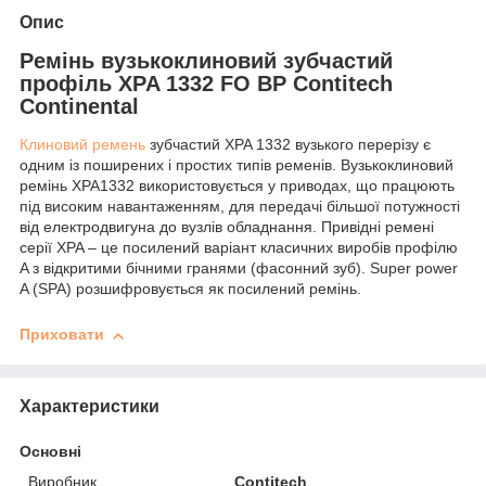
Опис
Ремінь вузькоклиновий зубчастий
профіль XPA 1332 FO BP Contitech
Continental
Клиновий ремень
зубчастий XPA 1332 вузького перерізу є
одним із поширених і простих типів ременів. Вузькоклиновий
ремінь XPA1332 використовується у приводах, що працюють
під високим навантаженням, для передачі більшої потужності
від електродвигуна до вузлів обладнання. Привідні ремені
серії XPA – це посилений варіант класичних виробів профілю
A з відкритими бічними гранями (фасонний зуб). Super power
A (SPA) розшифровується як посилений ремінь.
Приховати
Характеристики
Основні
Виробник
Contitech