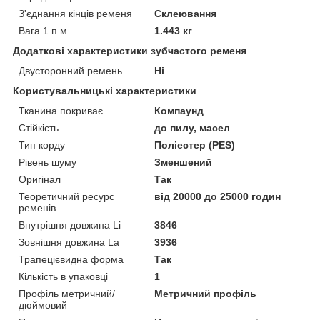
З'єднання кінців ременя
Склеювання
Вага 1 п.м.
1.443 кг
Додаткові характеристики зубчастого ременя
Двусторонний ремень
Ні
Користувальницькі характеристики
Тканина покриває
Компаунд
Стійкість
до пилу, масел
Тип корду
Поліестер (PES)
Рівень шуму
Зменшений
Оригінал
Так
Теоретичний ресурс
від 20000 до 25000 годин
ременів
Внутрішня довжина Li
3846
Зовнішня довжина La
3936
Трапецієвидна форма
Так
Кількість в упаковці
1
Профіль метричний/
Метричний профіль
дюймовий