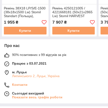
Ремінь 38X18 LP/S/E-1500
Ремінь 4250121005 /
Ремі
(38x18x1500 Lw) Stomil
4221668181 (50x21x2865
(50x
Standart (Польща),
Lw) Stomil HARVEST
Stan
варіаторний
(Польща), варіаторний
варі
1 955
7 907
3 7
₴
₴
Купити
Купити
Про нас
90% позитивних з 99 відгуків за рік
Працює з 03.07.2021
м. Луцьк
Липинського 2, Луцьк, Україна
Контакти
Сьогодні вихідний
Показати весь графік роботи