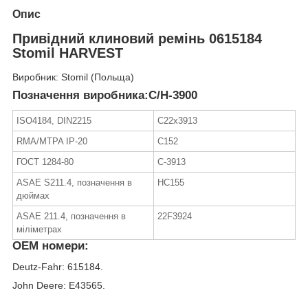
Опис
Привідний клиновий ремінь 0615184
Stomil HARVEST
Виробник: Stomil (Польща)
Позначення виробника:C/H-3900
ISO4184, DIN2215
C22x3913
RMA/MTPA IP-20
C152
ГОСТ 1284-80
C-3913
ASAE S211.4, позначення в
HC155
дюймах
ASAE 211.4, позначення в
22F3924
міліметрах
OEM номери:
Deutz-Fahr: 615184.
John Deere: E43565.