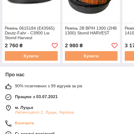
Ремінь 0615184 (E43565)
Ремінь 2B BP/H 1300 (2HB
Ремі
Deutz-Fahr - C3900 Lw
1300) Stomil HARVEST
1410
Stomil Harvest
2 760
2 980
3 1
₴
₴
Купити
Купити
Про нас
90% позитивних з 99 відгуків за рік
Працює з 03.07.2021
м. Луцьк
Липинського 2, Луцьк, Україна
Контакти
Сьогодні вихідний