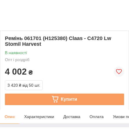
Ремінь 061701 (H125380) Claas - C4720 Lw
Stomil Harvest
В наявності
Опт і роздріб
4 002
₴
3 420 ₴
від 50 шт.
Купити
Опис
Характеристики
Доставка
Оплата
Умови п