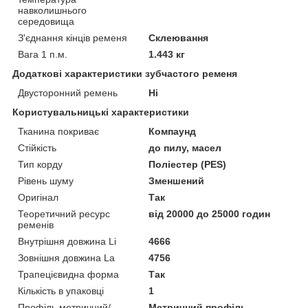
навколишнього
середовища
З'єднання кінців ременя
Склеювання
Вага 1 п.м.
1.443 кг
Додаткові характеристики зубчастого ременя
Двусторонний ремень
Ні
Користувальницькі характеристики
Тканина покриває
Компаунд
Стійкість
до пилу, масел
Тип корду
Поліестер (PES)
Рівень шуму
Зменшений
Оригінал
Так
Теоретичний ресурс
від 20000 до 25000 годин
ременів
Внутрішня довжина Li
4666
Зовнішня довжина La
4756
Трапецієвидна форма
Так
Кількість в упаковці
1
Профіль метричний/
Метричний профіль