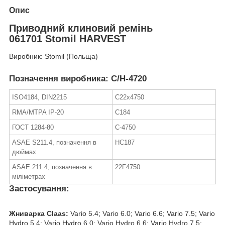
Опис
Приводний клиновий ремінь
061701 Stomil HARVEST
Виробник: Stomil (Польща)
Позначення виробника: C/H-4720
ISO4184, DIN2215
C22x4750
RMA/MTPA IP-20
C184
ГОСТ 1284-80
C-4750
ASAE S211.4, позначення в
HC187
дюймах
ASAE 211.4, позначення в
22F4750
міліметрах
Застосування:
Жниварка Claas:
Vario 5.4; Vario 6.0; Vario 6.6; Vario 7.5; Vario
Hydro 5.4; Vario Hydro 6.0; Vario Hydro 6.6; Vario Hydro 7.5;