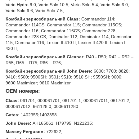
Vario Hydro 9.0; Vario Solo 10.5; Vario Solo 5.4; Vario Solo 6.0;
Vario Solo 6.6; Vario Solo 7.5;
Комбайн зернозбиральний Claas:
Commandor 114;
Commandor 114CS; Commandor 115; Commandor 115CS;
Commandor 116; Commandor 116CS; Commandor 228;
Commandor 228 CS; Dominator 112; Dominator 114; Dominator
115; Dominator 116; Lexion II 410 II; Lexion II 420 II; Lexion II
430 II;
Комбайн зернозбиральний Gleaner:
R40 - R50; R42 – R52 –
R55; R65 – R75; R66 – R76;
Комбайн зернозбиральний John Deere:
6600; 7700; 8820;
9410; 9500; 9500SH; 9501; 9510; 9510 SH; 9550SH; 9600;
9600 Maximizer; 9610 Maximizer
OEM номери:
Claas:
061701; 000061701; 061701.1; 0000617011; 061701.2;
0000617012; 661128.0; 0006611280.
Gates:
1402355;1402358.
John Deere:
AH165061; H79795; N121235;
Massey Ferguson:
722622;