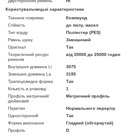
Двусторонний ремень
Ні
Користувальницькі характеристики
Тканина покриває
Компаунд
Стійкість
до пилу, масел
Тип корду
Поліестер (PES)
Рівень шуму
Зменшений
Оригінал
Так
Теоретичний ресурс
від 20000 до 25000 годин
ременів
Внутрішня довжина Li
3075
Зовнішня довжина La
3195
Трапецієвидна форма
Так
Кількість в упаковці
1
Профіль метричний/
Метричний профіль
дюймовий
Перетин
Нормального перерізу
Односторонній
Так
Форма виконання
Гладкий (обгорнутий)
Профіль
D