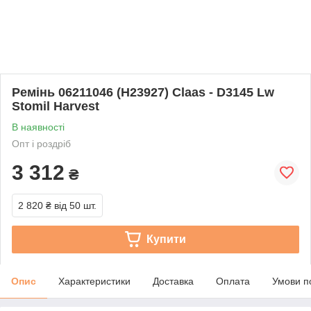
Ремінь 06211046 (H23927) Claas - D3145 Lw
Stomil Harvest
В наявності
Опт і роздріб
3 312
₴
2 820 ₴
від 50 шт.
Купити
Опис
Характеристики
Доставка
Оплата
Умови п