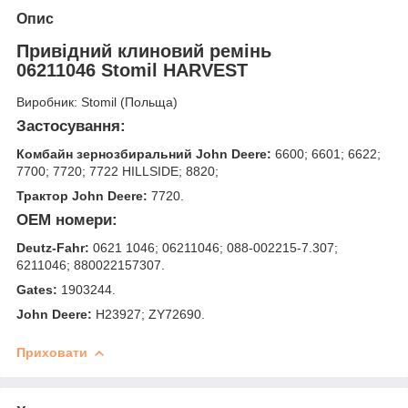
Опис
Привідний клиновий ремінь
06211046 Stomil HARVEST
Виробник: Stomil (Польща)
Застосування:
Комбайн зернозбиральний John Deere:
6600; 6601; 6622;
7700; 7720; 7722 HILLSIDE; 8820;
Трактор John Deere:
7720.
OEM номери:
Deutz-Fahr:
0621 1046; 06211046; 088-002215-7.307;
6211046; 880022157307.
Gates:
1903244.
John Deere:
H23927; ZY72690.
Приховати