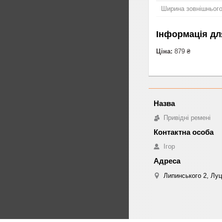
Ширина зовнішнього
Інформація дл
Ціна:
879 ₴
Привідні ремені
Ігор
Липинського 2, Луц