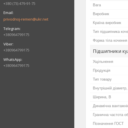
+380 (73) 479-91-75
Вага
Виробник
privodnoj-remen@ukr.net
Країна виробник
Тип підшипника коч
+380964799175
Форма тіла кочення
+380964799175
Підшипники ку
Ущільнення
+380964799175
Продукція
Тип товару
Внутрішній діаметр,
Ширина, B
Динамічна вантажні
Гранична частота о
Позначення ГОСТ