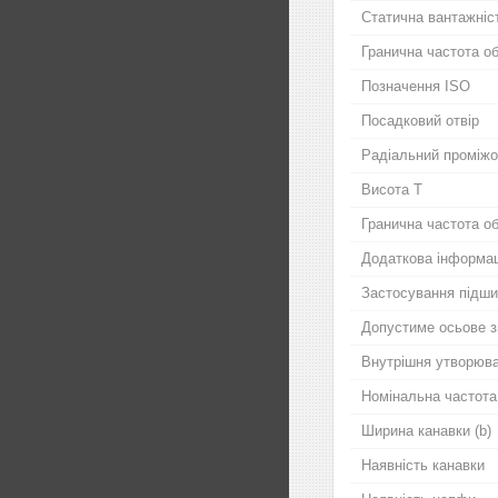
Статична вантажніс
Гранична частота о
Позначення ISO
Посадковий отвір
Радіальний проміжо
Висота T
Гранична частота о
Додаткова інформац
Застосування підши
Допустиме осьове з
Внутрішня утворюв
Номінальна частота
Ширина канавки (b)
Наявність канавки