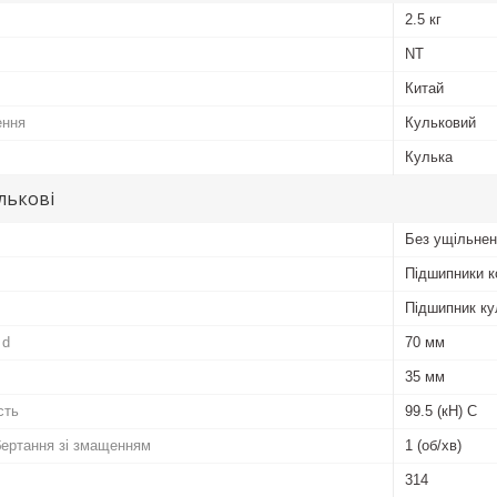
2.5 кг
NT
Китай
ення
Кульковий
Кулька
лькові
Без ущільне
Підшипники к
Підшипник ку
 d
70 мм
35 мм
сть
99.5 (кН) C
бертання зі змащенням
1 (об/хв)
314