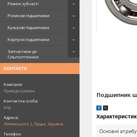
Ремені зубчасті
Роликові підшипники
Кулькові підшипники
Корпусні підшипники
Запчастини до
Сільгосптехніки
КОНТАКТИ
Привідні ремені
Подшипник ша
Ігор
Характеристик
Липинського 2, Луцьк, Україна
Основні атриб