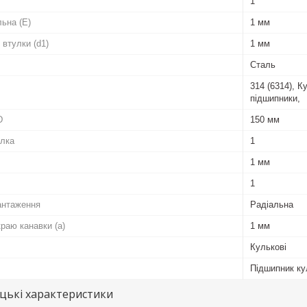
1
ьна (E)
1 мм
втулки (d1)
1 мм
Сталь
314 (6314), 
підшипники,
D
150 мм
улка
1
1 мм
1
антаження
Радіальна
краю канавки (a)
1 мм
Кулькові
Підшипник ку
цькі характеристики