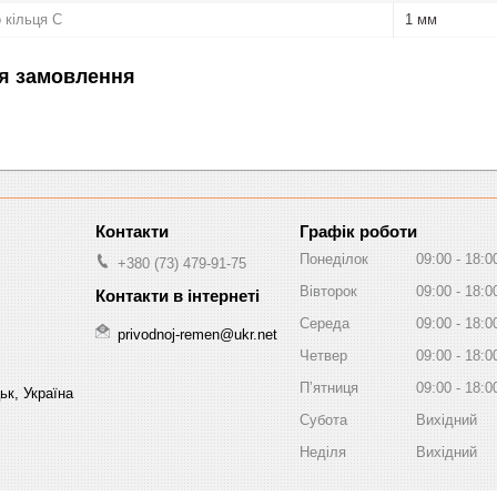
 кільця C
1 мм
я замовлення
Графік роботи
Понеділок
09:00
18:0
+380 (73) 479-91-75
Вівторок
09:00
18:0
Середа
09:00
18:0
privodnoj-remen@ukr.net
Четвер
09:00
18:0
Пʼятниця
09:00
18:0
ьк, Україна
Субота
Вихідний
Неділя
Вихідний