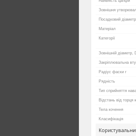
Наявність цапфи
Зовнішня утворювал
Посадковий діаметр 
Матеріал
Категорії
Зовнішній діаметр, 
Закріплювальна вт
Радіус фаски r
Рядність
Тип сприйняття нав
Відстань від торця 
Тела кочення
Класифікація
Користувальни