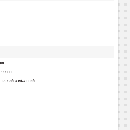
ння
очення
льковий радіальний