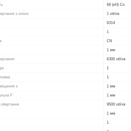
ть
68 (кН) Co
бертання з олією
1 об/хв
6314
1
к
CN
1 мм
бертання
6300 об/хв
ія
1
пника
1
міщення s
1 мм
альна F
1 мм
 обертання
9500 об/хв
1 мм
1