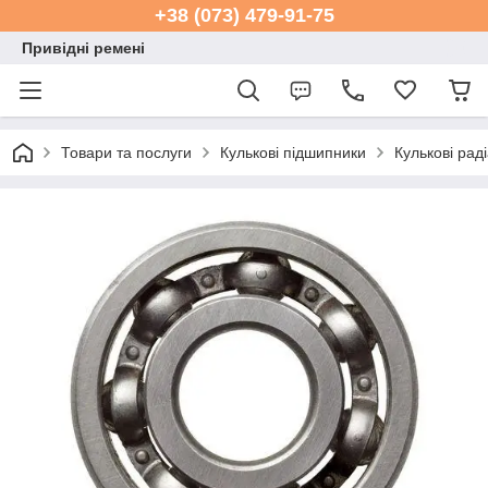
+38 (073) 479-91-75
Привідні ремені
Товари та послуги
Кулькові підшипники
Кулькові рад