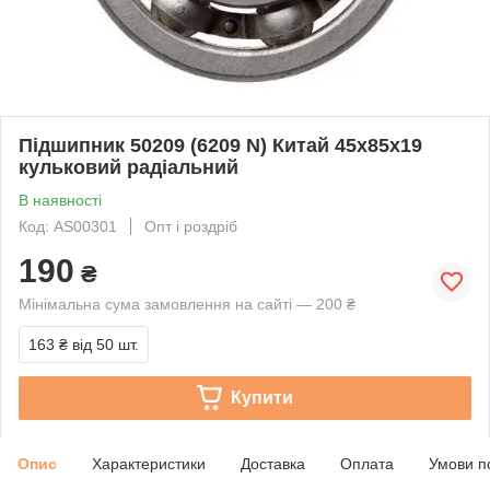
Підшипник 50209 (6209 N) Китай 45x85x19
кульковий радіальний
В наявності
Код: AS00301
Опт і роздріб
190
₴
Мінімальна сума замовлення на сайті — 200 ₴
163 ₴
від 50 шт.
Купити
Опис
Характеристики
Доставка
Оплата
Умови п