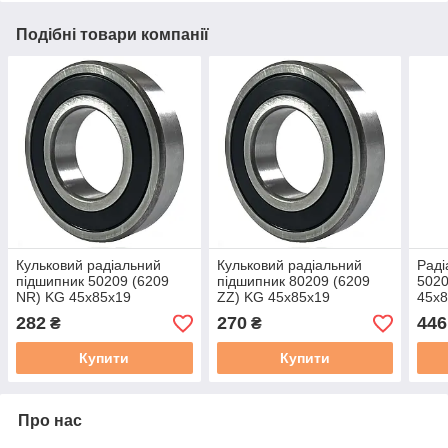
Подібні товари компанії
Кульковий радіальний
Кульковий радіальний
Раді
підшипник 50209 (6209
підшипник 80209 (6209
5020
NR) KG 45x85x19
ZZ) KG 45x85x19
45x
282
270
446
₴
₴
Купити
Купити
Про нас