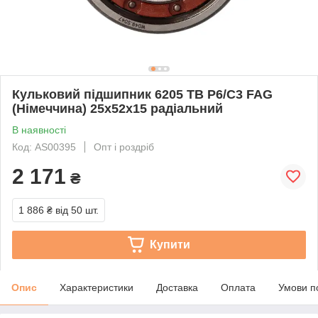
Кульковий підшипник 6205 TB P6/C3 FAG
(Німеччина) 25x52x15 радіальний
В наявності
Код: AS00395
Опт і роздріб
2 171
₴
1 886 ₴
від 50 шт.
Купити
Опис
Характеристики
Доставка
Оплата
Умови п