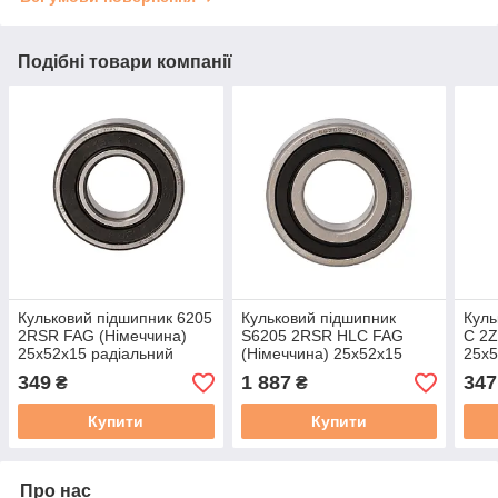
Подібні товари компанії
Кульковий підшипник 6205
Кульковий підшипник
Куль
2RSR FAG (Німеччина)
S6205 2RSR HLC FAG
C 2Z
25x52x15 радіальний
(Німеччина) 25x52x15
25x5
радіальний
349
1 887
347
₴
₴
Купити
Купити
Про нас