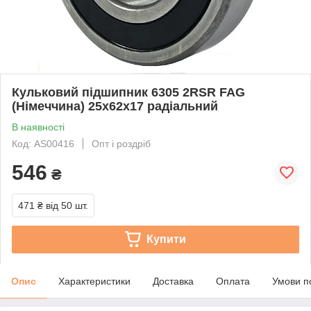
Кульковий підшипник 6305 2RSR FAG
(Німеччина) 25x62x17 радіальний
В наявності
Код: AS00416
Опт і роздріб
546
₴
471 ₴
від 50 шт.
Купити
Опис
Характеристики
Доставка
Оплата
Умови п