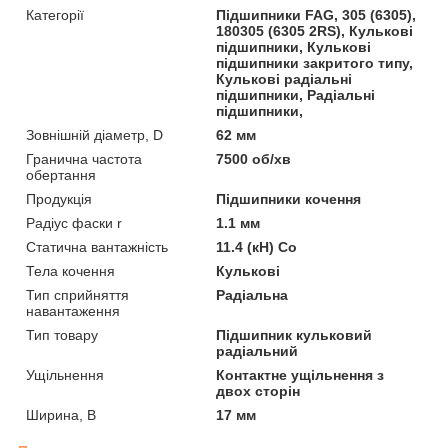
Категорії
Підшипники FAG, 305 (6305),
180305 (6305 2RS), Кулькові
підшипники, Кулькові
підшипники закритого типу,
Кулькові радіальні
підшипники, Радіальні
підшипники,
Зовнішній діаметр, D
62 мм
Гранична частота
7500 об/хв
обертання
Продукція
Підшипники кочення
Радіус фаски r
1.1 мм
Статична вантажність
11.4 (кН) Co
Тела кочення
Кулькові
Тип сприйняття
Радіальна
навантаження
Тип товару
Підшипник кульковий
радіальний
Ущільнення
Контактне ущільнення з
двох сторін
Ширина, B
17 мм