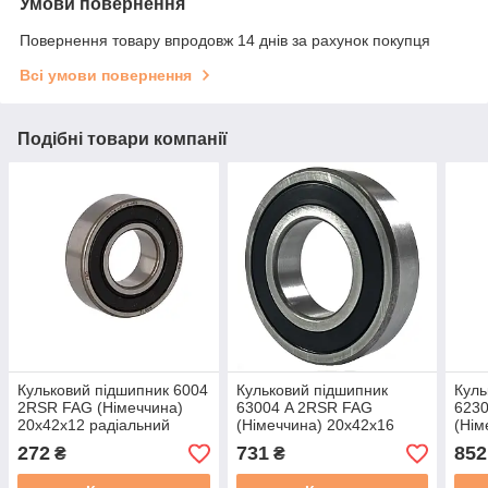
Умови повернення
Повернення товару впродовж 14 днів за рахунок покупця
Всі умови повернення
Подібні товари компанії
Кульковий підшипник 6004
Кульковий підшипник
Куль
2RSR FAG (Німеччина)
63004 A 2RSR FAG
623
20x42x12 радіальний
(Німеччина) 20x42x16
(Нім
радіальний
раді
272
731
852
₴
₴