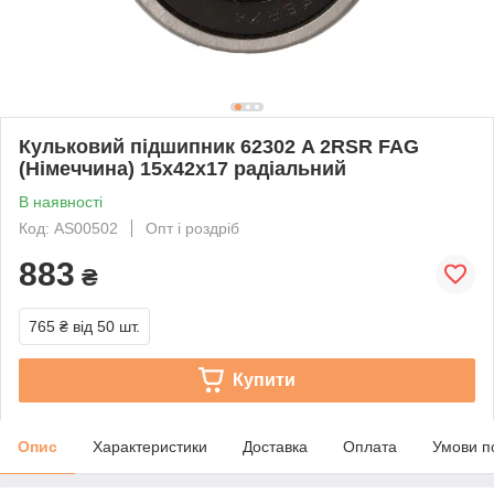
Кульковий підшипник 62302 A 2RSR FAG
(Німеччина) 15x42x17 радіальний
В наявності
Код: AS00502
Опт і роздріб
883
₴
765 ₴
від 50 шт.
Купити
Опис
Характеристики
Доставка
Оплата
Умови п