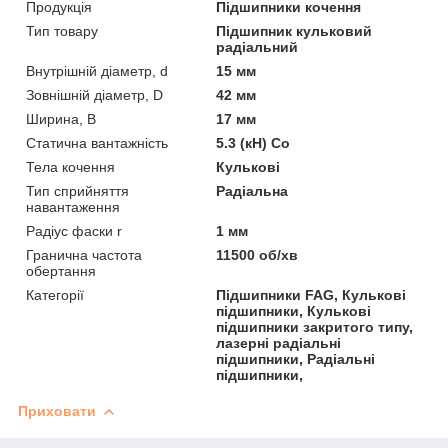
Продукція
Підшипники кочення
Тип товару
Підшипник кульковий
радіальний
Внутрішній діаметр, d
15 мм
Зовнішній діаметр, D
42 мм
Ширина, B
17 мм
Статична вантажність
5.3 (кН) Co
Тела кочення
Кулькові
Тип сприйняття
Радіальна
навантаження
Радіус фаски r
1 мм
Гранична частота
11500 об/хв
обертання
Категорії
Підшипники FAG, Кулькові
підшипники, Кулькові
підшипники закритого типу,
лазерні радіальні
підшипники, Радіальні
підшипники,
Приховати