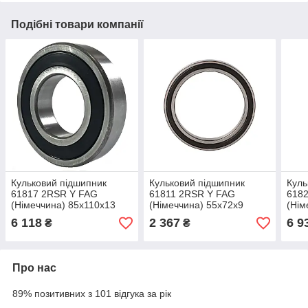
Подібні товари компанії
Кульковий підшипник
Кульковий підшипник
Куль
61817 2RSR Y FAG
61811 2RSR Y FAG
618
(Німеччина) 85x110x13
(Німеччина) 55x72x9
(Нім
радіальний
радіальний
раді
6 118
2 367
6 9
₴
₴
Про нас
89% позитивних з 101 відгука за рік