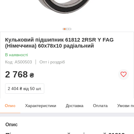
Кульковий підшипник 61812 2RSR Y FAG
(Німеччина) 60x78x10 радіальний
В наявності
Код: AS00503
Опт і роздріб
2 768
₴
2 404 ₴
від 50 шт.
Опис
Характеристики
Доставка
Оплата
Умови п
Опис