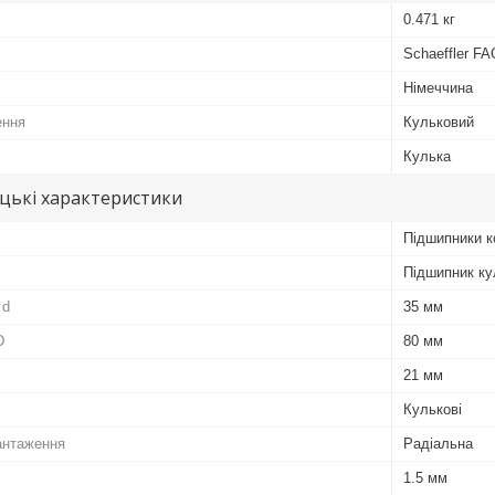
0.471 кг
Schaeffler FA
Німеччина
ення
Кульковий
Кулька
цькі характеристики
Підшипники к
Підшипник ку
 d
35 мм
D
80 мм
21 мм
Кулькові
антаження
Радіальна
1.5 мм