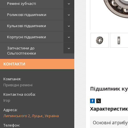
Ремені зубчасті
Роликові підшипники
Кулькові підшипники
Корпусні підшипники
Запчастини до
Сільгосптехніки
КОНТАКТИ
Привідні ремені
Підшипник ку
Ігор
Характеристик
Липинського 2, Луцьк, Україна
Основні атриб