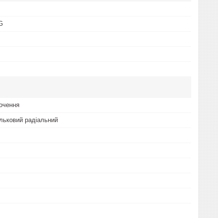
G
очення
льковий радіальний