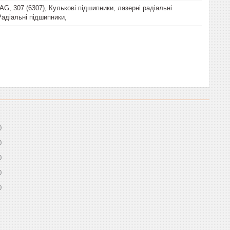
G, 307 (6307), Кулькові підшипники, лазерні радіальні
Радіальні підшипники,
0
0
0
0
0