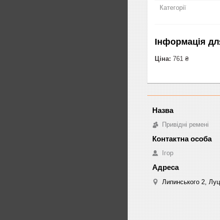
Категорії
Інформація дл
Ціна:
761 ₴
Привідні ремені
Ігор
Липинського 2, Луц