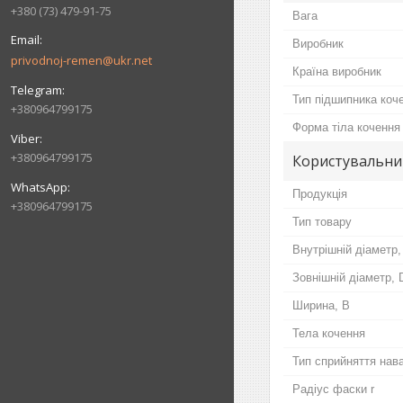
+380 (73) 479-91-75
Вага
Виробник
privodnoj-remen@ukr.net
Країна виробник
Тип підшипника коч
+380964799175
Форма тіла кочення
+380964799175
Користувальни
Продукція
+380964799175
Тип товару
Внутрішній діаметр,
Зовнішній діаметр, 
Ширина, B
Тела кочення
Тип сприйняття нав
Радіус фаски r