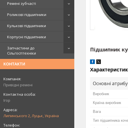
Ремені зубчасті
Роликові підшипники
Кулькові підшипники
Корпусні підшипники
Запчастини до
Підшипник ку
Сільгосптехніки
КОНТАКТИ
Характеристик
Основні атриб
Привідні ремені
Виробник
Ігор
Країна виробник
Вага
Липинського 2, Луцьк, Україна
Тип підшипника коч