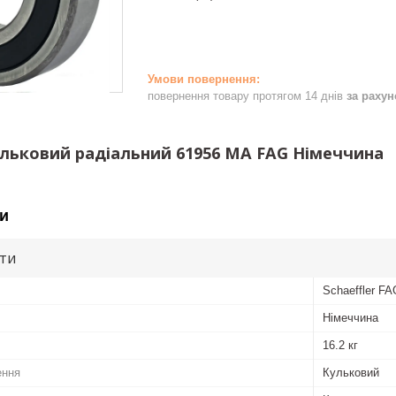
повернення товару протягом 14 днів
за раху
льковий радіальний 61956 MA FAG Німеччина
и
ути
Schaeffler FA
Німеччина
16.2 кг
ення
Кульковий