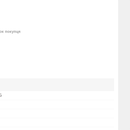
нок покупця
G