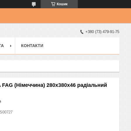
Кошик
+380 (73) 479-91-75
ТА
КОНТАКТИ
 FAG (Німеччина) 280x380x46 радіальний
₴
S00727