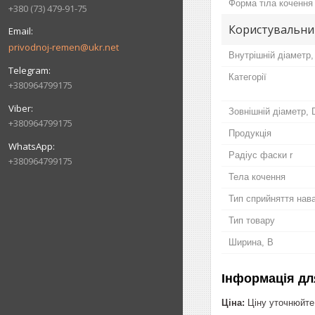
Форма тіла кочення
+380 (73) 479-91-75
Користувальни
privodnoj-remen@ukr.net
Внутрішній діаметр,
Категорії
+380964799175
Зовнішній діаметр, 
+380964799175
Продукція
Радіус фаски r
+380964799175
Тела кочення
Тип сприйняття нав
Тип товару
Ширина, B
Інформація дл
Ціна:
Ціну уточнюйте