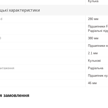
Кулька
цькі характеристики
 d
280 мм
Підшипники F
Радіальні пі
D
380 мм
Підшипники к
2.1 мм
Кулькові
антаження
Радіальна
Підшипник ку
46 мм
я замовлення