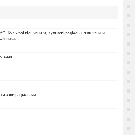
AG, Кулькові підшипники, Кулькові радіальні підшипники,
дшипники,
очення
льковий радіальний