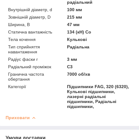
радіальний
Внутрішній діаметр, d
100 мм
Зовнішній діаметр, D
215 мм
Ширина, B
47 мм
Статична вантажність
134 (кН) Co
Тела кочення
Кулькові
Тип сприйняття
Радіальна
навантаження
Радіус фаски r
3 мм
Радіальний проміжок
C3
Гранична частота
7000 об/хв
обертання
Категорії
Підшипники FAG, 320 (6320),
Кулькові підшипники,
лазерні радіальні
підшипники, Радіальні
підшипники,
Приховати
Умови доставки