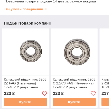
Повернення товару впродовж 14 днів за рахунок покупця
Всі умови повернення
Подібні товари компанії
Кульковий підшипник 6203
Кульковий підшипник 6203
Куль
2Z FAG (Німеччина)
C 2Z/C3 FAG (Німеччина)
2RSR
17x40x12 радіальний
17x40x12 радіальний
10x3
223
223
217
₴
₴
Купити
Купити