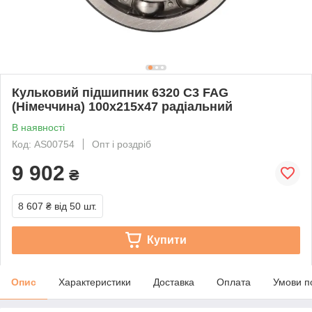
Кульковий підшипник 6320 C3 FAG
(Німеччина) 100x215x47 радіальний
В наявності
Код: AS00754
Опт і роздріб
9 902
₴
8 607 ₴
від 50 шт.
Купити
Опис
Характеристики
Доставка
Оплата
Умови п