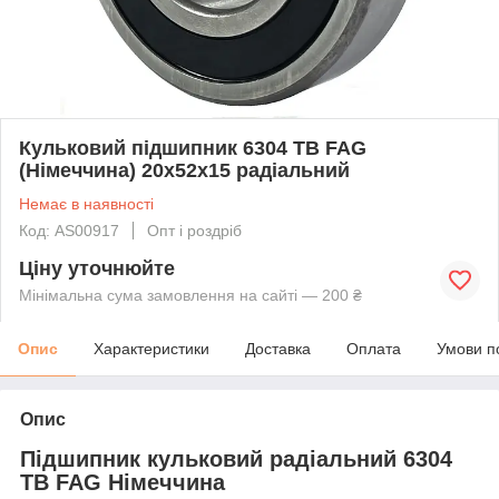
Кульковий підшипник 6304 TB FAG
(Німеччина) 20x52x15 радіальний
Немає в наявності
Код: AS00917
Опт і роздріб
Ціну уточнюйте
Мінімальна сума замовлення на сайті — 200 ₴
Опис
Характеристики
Доставка
Оплата
Умови п
Опис
Підшипник кульковий радіальний 6304
TB FAG Німеччина