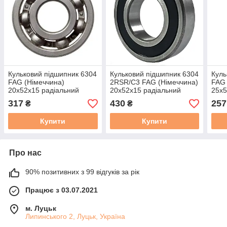
Кульковий підшипник 6304
Кульковий підшипник 6304
Куль
FAG (Німеччина)
2RSR/C3 FAG (Німеччина)
FAG 
20x52x15 радіальний
20x52x15 радіальний
25x5
317
430
257
₴
₴
Купити
Купити
Про нас
90% позитивних з 99 відгуків за рік
Працює з 03.07.2021
м. Луцьк
Липинського 2, Луцьк, Україна