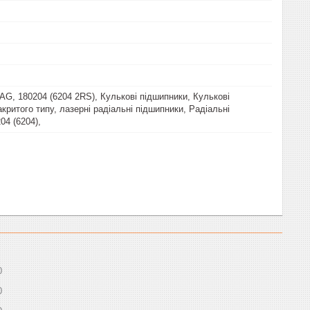
AG, 180204 (6204 2RS), Кулькові підшипники, Кулькові
критого типу, лазерні радіальні підшипники, Радіальні
04 (6204),
0
0