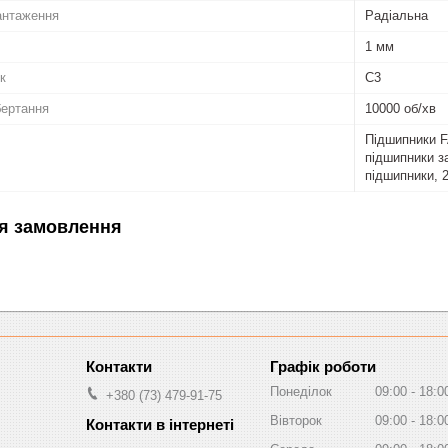
антаження
Радіальна
1 мм
к
C3
бертання
10000 об/хв
Підшипники F
підшипники за
підшипники, 2
я замовлення
Графік роботи
Понеділок
09:00
18:0
+380 (73) 479-91-75
Вівторок
09:00
18:0