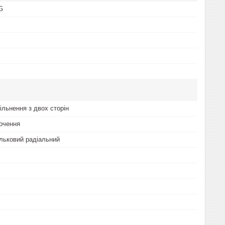
G
ільнення з двох сторін
очення
льковий радіальний