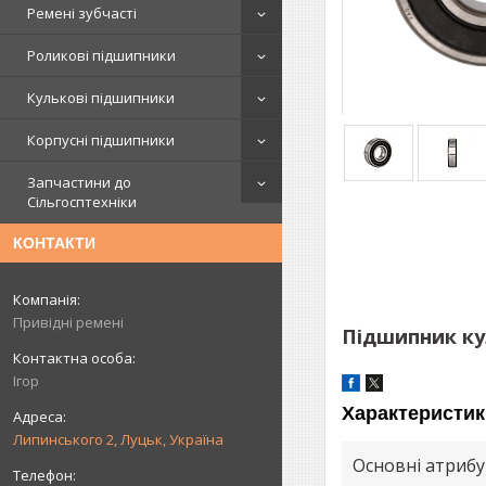
Ремені зубчасті
Роликові підшипники
Кулькові підшипники
Корпусні підшипники
Запчастини до
Сільгосптехніки
КОНТАКТИ
Привідні ремені
Підшипник ку
Ігор
Характеристик
Липинського 2, Луцьк, Україна
Основні атриб