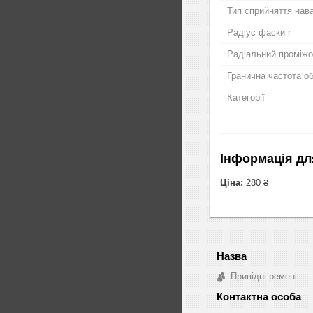
Тип сприйняття нав
Радіус фаски r
Радіальний проміжо
Гранична частота о
Категорії
Інформація дл
Ціна:
280 ₴
Привідні ремені