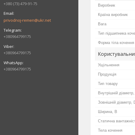
+380 (73) 479-91-75
Виробник
Країна виробник
privodnoj-remen@ukr.net
Вага
Тип підшипника коч
+380964799175
Форма тіла кочення
+380964799175
Користувальни
Ущільнення
+380964799175
Продукція
Тип товару
Внутрішній діаметр,
Зовнішній діаметр, 
Ширина, B
Статична вантажніс
Тела кочення