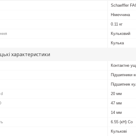
Schaeffler FA
Німеччина
0.11 кг
ення
Кульковий
Кулька
цькі характеристики
Контактне ущ
Підшипники к
Підшипник ку
 d
20 мм
D
47 мм
14 мм
ть
6.55 (кН) Co
Кулькові