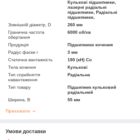
Кулькові підшипники,
лазерні радіальні
підшипники, Радіальні
підшипники,
Зовнішній діаметр, D
260 мм
Гранична частота
6000 об/хв
обертання
Продукція
Підшипники кочення
Радіус фаски r
3 мм
Статична вантажність
190 (кН) Co
Тела кочення
Кулькові
Тип сприйняття
Радіальна
навантаження
Тип товару
Підшипник кульковий
радіальний
Ширина, B
55 мм
Приховати
Умови доставки