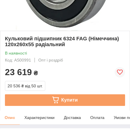
Кульковий підшипник 6324 FAG (Німеччина)
120x260x55 радіальний
В наявності
Код: AS00991
Опт і роздріб
23 619
₴
20 536 ₴
від 50 шт.
Купити
Опис
Характеристики
Доставка
Оплата
Умови п