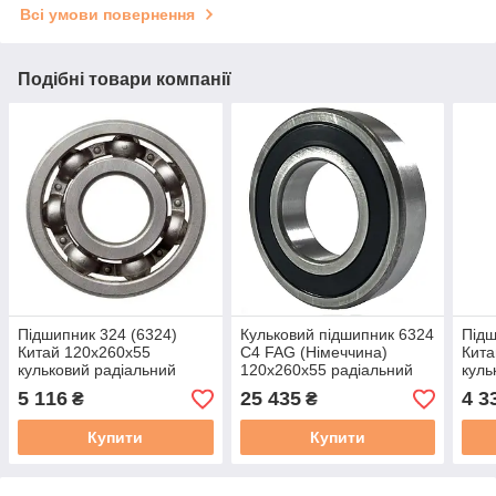
Всі умови повернення
Подібні товари компанії
Підшипник 324 (6324)
Кульковий підшипник 6324
Підш
Китай 120x260x55
C4 FAG (Німеччина)
Кита
кульковий радіальний
120x260x55 радіальний
куль
5 116
25 435
4 3
₴
₴
Купити
Купити