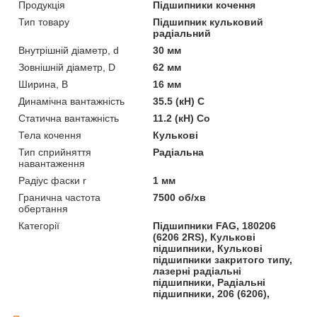
Продукція
Підшипники кочення
Тип товару
Підшипник кульковий
радіальний
Внутрішній діаметр, d
30 мм
Зовнішній діаметр, D
62 мм
Ширина, B
16 мм
Динамічна вантажність
35.5 (кН) C
Статична вантажність
11.2 (кН) Co
Тела кочення
Кулькові
Тип сприйняття
Радіальна
навантаження
Радіус фаски r
1 мм
Гранична частота
7500 об/хв
обертання
Категорії
Підшипники FAG, 180206
(6206 2RS), Кулькові
підшипники, Кулькові
підшипники закритого типу,
лазерні радіальні
підшипники, Радіальні
підшипники, 206 (6206),