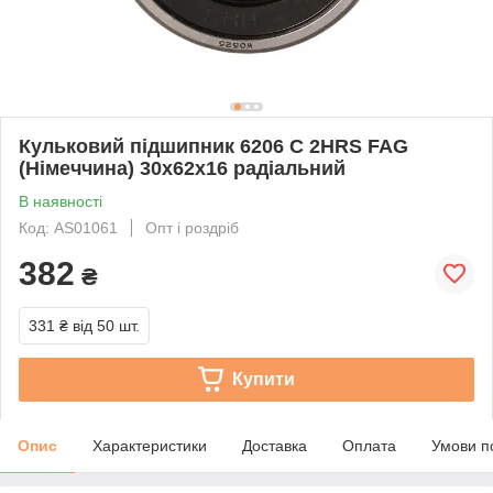
Кульковий підшипник 6206 C 2HRS FAG
(Німеччина) 30x62x16 радіальний
В наявності
Код: AS01061
Опт і роздріб
382
₴
331 ₴
від 50 шт.
Купити
Опис
Характеристики
Доставка
Оплата
Умови п