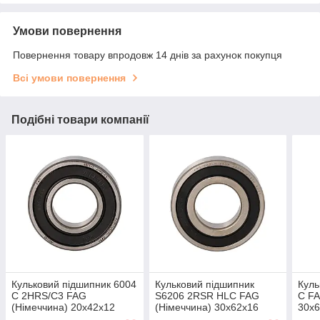
Умови повернення
Повернення товару впродовж 14 днів за рахунок покупця
Всі умови повернення
Подібні товари компанії
Кульковий підшипник 6004
Кульковий підшипник
Куль
C 2HRS/C3 FAG
S6206 2RSR HLC FAG
C FA
(Німеччина) 20x42x12
(Німеччина) 30x62x16
30x6
радіальний
радіальний