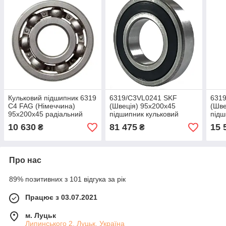
Кульковий підшипник 6319
6319/C3VL0241 SKF
631
C4 FAG (Німеччина)
(Швеція) 95x200x45
(Шве
95x200x45 радіальний
підшипник кульковий
підш
радіальний
раді
10 630
81 475
15 
₴
₴
Про нас
89% позитивних з 101 відгука за рік
Працює з 03.07.2021
м. Луцьк
Липинського 2, Луцьк, Україна