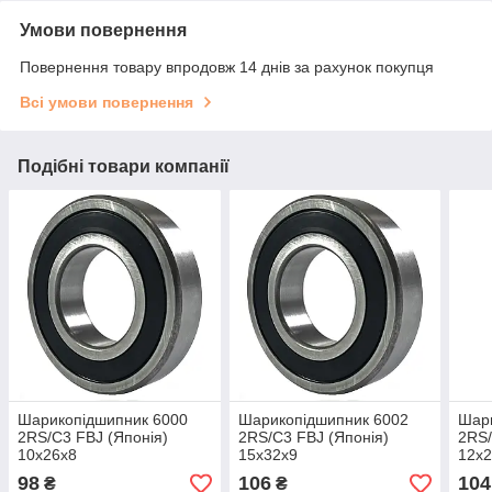
Умови повернення
Повернення товару впродовж 14 днів за рахунок покупця
Всі умови повернення
Подібні товари компанії
Шарикопідшипник 6000
Шарикопідшипник 6002
Шар
2RS/C3 FBJ (Японія)
2RS/C3 FBJ (Японія)
2RS/
10x26x8
15x32x9
12x
98
106
104
₴
₴