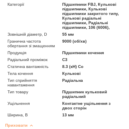
Категорії
Підшипники FBJ, Кулькові
підшипники, Кулькові
підшипники закритого типу,
Кулькові радіальні
підшипники, Радіальні
підшипники, 106 (6006),
Зовнішній діаметр, D
55 мм
Гранична частота
9000 (об/хв)
обертання зі змащенням
Продукція
Підшипники кочення
Радіальний проміжок
C3
Статична вантажність
8.3 (кН) Co
Тела кочення
Кулькові
Тип сприйняття
Радіальна
навантаження
Тип товару
Підшипник кульковий
радіальний
Ущільнення
Контактне ущільнення з
двох сторін
Ширина, B
13 мм
Приховати