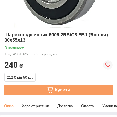
Шарикопідшипник 6006 2RS/C3 FBJ (Японія)
30x55x13
В наявності
Код: AS01325
Опт і роздріб
248
₴
212 ₴
від 50 шт.
Купити
Опис
Характеристики
Доставка
Оплата
Умови п