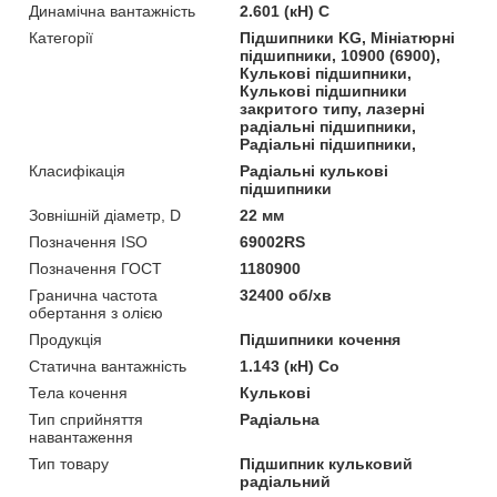
Динамічна вантажність
2.601 (кН) C
Категорії
Підшипники KG, Мініатюрні
підшипники, 10900 (6900),
Кулькові підшипники,
Кулькові підшипники
закритого типу, лазерні
радіальні підшипники,
Радіальні підшипники,
Класифікація
Радіальні кулькові
підшипники
Зовнішній діаметр, D
22 мм
Позначення ISO
69002RS
Позначення ГОСТ
1180900
Гранична частота
32400 об/хв
обертання з олією
Продукція
Підшипники кочення
Статична вантажність
1.143 (кН) Co
Тела кочення
Кулькові
Тип сприйняття
Радіальна
навантаження
Тип товару
Підшипник кульковий
радіальний