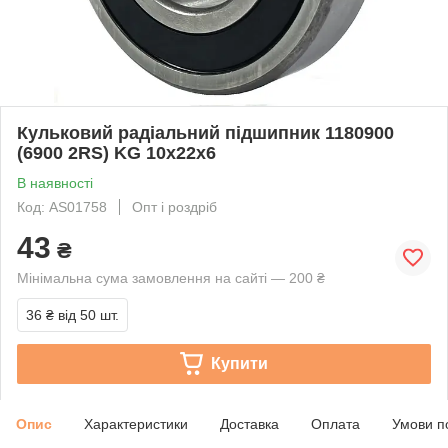
Кульковий радіальний підшипник 1180900
(6900 2RS) KG 10x22x6
В наявності
Код: AS01758
Опт і роздріб
43
₴
Мінімальна сума замовлення на сайті — 200 ₴
36 ₴
від 50 шт.
Купити
Опис
Характеристики
Доставка
Оплата
Умови п